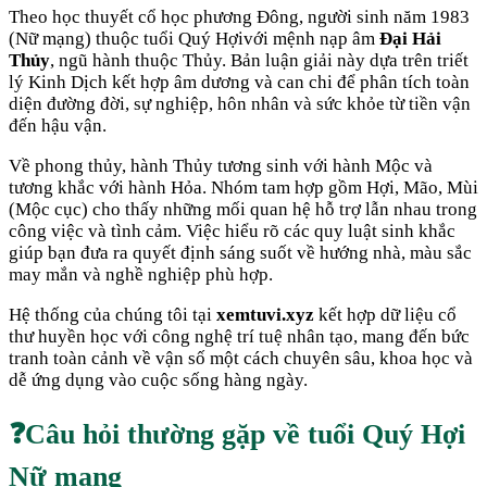
Theo học thuyết cổ học phương Đông, người sinh năm
1983
(
Nữ mạng
) thuộc tuổi
Quý Hợi
với mệnh nạp âm
Đại Hải
Thủy
, ngũ hành thuộc
Thủy
. Bản luận giải này dựa trên triết
lý Kinh Dịch kết hợp âm dương và can chi để phân tích toàn
diện đường đời, sự nghiệp, hôn nhân và sức khỏe từ tiền vận
đến hậu vận.
Về phong thủy, hành
Thủy
tương sinh với hành
Mộc
và
tương khắc với hành
Hỏa
. Nhóm tam hợp gồm
Hợi, Mão, Mùi
(
Mộc cục
) cho thấy những mối quan hệ hỗ trợ lẫn nhau trong
công việc và tình cảm. Việc hiểu rõ các quy luật sinh khắc
giúp bạn đưa ra quyết định sáng suốt về hướng nhà, màu sắc
may mắn và nghề nghiệp phù hợp.
Hệ thống của chúng tôi tại
xemtuvi.xyz
kết hợp dữ liệu cổ
thư huyền học với công nghệ trí tuệ nhân tạo, mang đến bức
tranh toàn cảnh về vận số một cách chuyên sâu, khoa học và
dễ ứng dụng vào cuộc sống hàng ngày.
❓
Câu hỏi thường gặp về tuổi
Quý Hợi
Nữ mạng