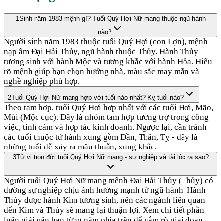
1
Sinh năm 1983 mệnh gì? Tuổi Quý Hợi Nữ mạng thuộc ngũ hành
nào?
Người sinh năm 1983 thuộc tuổi Quý Hợi (con Lợn), mệnh
nạp âm Đại Hải Thủy, ngũ hành thuộc Thủy. Hành Thủy
tương sinh với hành Mộc và tương khắc với hành Hỏa. Hiểu
rõ mệnh giúp bạn chọn hướng nhà, màu sắc may mắn và
nghề nghiệp phù hợp.
2
Tuổi Quý Hợi Nữ mạng hợp với tuổi nào nhất? Kỵ tuổi nào?
Theo tam hợp, tuổi Quý Hợi hợp nhất với các tuổi Hợi, Mão,
Mùi (Mộc cục). Đây là nhóm tam hợp tương trợ trong công
việc, tình cảm và hợp tác kinh doanh. Ngược lại, cần tránh
các tuổi thuộc tứ hành xung gồm Dần, Thân, Tỵ - đây là
những tuổi dễ xảy ra mâu thuẫn, xung khắc.
3
Tử vi trọn đời tuổi Quý Hợi Nữ mạng - sự nghiệp và tài lộc ra sao?
Người tuổi Quý Hợi Nữ mạng mệnh Đại Hải Thủy (Thủy) có
đường sự nghiệp chịu ảnh hưởng mạnh từ ngũ hành. Hành
Thủy được hành Kim tương sinh, nên các ngành liên quan
đến Kim và Thủy sẽ mang lại thuận lợi. Xem chi tiết phần
luận giải vận hạn từng năm phía trên để nắm rõ giai đoạn