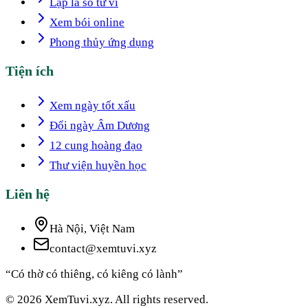
Lập lá số tử vi
Xem bói online
Phong thủy ứng dụng
Tiện ích
Xem ngày tốt xấu
Đổi ngày Âm Dương
12 cung hoàng đạo
Thư viện huyền học
Liên hệ
Hà Nội, Việt Nam
contact@xemtuvi.xyz
“Có thờ có thiêng, có kiêng có lành”
© 2026 XemTuvi.xyz. All rights reserved.