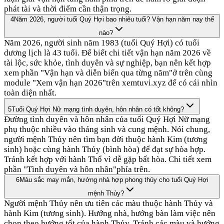
phát tài và thời điểm cần thận trọng.
4
Năm 2026, người tuổi Quý Hợi bao nhiêu tuổi? Vận hạn năm nay thế
nào?
Năm 2026, người sinh năm 1983 (tuổi Quý Hợi) có tuổi
dương lịch là 43 tuổi. Để biết chi tiết vận hạn năm 2026 về
tài lộc, sức khỏe, tình duyên và sự nghiệp, bạn nên kết hợp
xem phần "Vận hạn và diễn biến qua từng năm"ở trên cùng
module "Xem vận hạn 2026"trên xemtuvi.xyz để có cái nhìn
toàn diện nhất.
5
Tuổi Quý Hợi Nữ mạng tình duyên, hôn nhân có tốt không?
Đường tình duyên và hôn nhân của tuổi Quý Hợi Nữ mạng
phụ thuộc nhiều vào tháng sinh và cung mệnh. Nói chung,
người mệnh Thủy nên tìm bạn đời thuộc hành Kim (tương
sinh) hoặc cùng hành Thủy (bình hòa) để đạt sự hòa hợp.
Tránh kết hợp với hành Thổ vì dễ gặp bất hòa. Chi tiết xem
phần "Tình duyên và hôn nhân"phía trên.
6
Màu sắc may mắn, hướng nhà hợp phong thủy cho tuổi Quý Hợi
mệnh Thủy?
Người mệnh Thủy nên ưu tiên các màu thuộc hành Thủy và
hành Kim (tương sinh). Hướng nhà, hướng bàn làm việc nên
chọn theo hướng tốt của hành Thủy. Tránh các màu và hướng