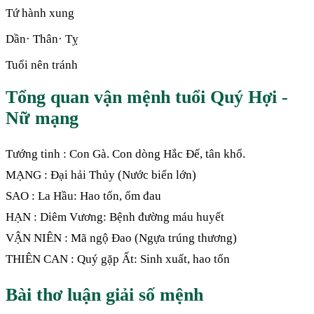
Tứ hành xung
Dần· Thân· Tỵ
Tuổi nên tránh
Tổng quan vận mệnh tuổi Quý Hợi -
Nữ mạng
Tướng tinh : Con Gà. Con dòng Hắc Đế, tân khổ.
MẠNG : Đại hải Thủy (Nước biển lớn)
SAO : La Hầu: Hao tổn, ốm đau
HẠN : Diêm Vương: Bệnh đường máu huyết
VẬN NIÊN : Mã ngộ Đao (Ngựa trúng thương)
THIÊN CAN : Quý gặp Ất: Sinh xuất, hao tổn
Bài thơ luận giải số mệnh