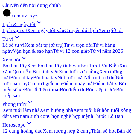
Chuyển đến nội dung chính
xemtuvi.xyz
Lịch & ngày tốt
Lịch vạn sự
Xem ngày tốt xấu
Chuyển đổi lịch
Xem giờ tốt
Tử vi
Lá số tử vi
Xem bát tự (tứ trụ)
Tử vi trọn đời
Tử vi hàng
ngày
Vận hạn & sao hạn
Tử vi 12 con giáp
Tử vi năm 2026
Xem bói
Bói bài Tây
Xem bói bài Tây tình yêu
Bói Tarot
Bói Kiều
Xin
xăm Quan Âm
Bói tình yêu
Xem tuổi vợ chồng
Xem tướng
mặt
Bói chỉ tay
Bói hoa tay
Nốt ruồi mặt
Nốt ruồi cơ thể
Nốt
ruồi bàn tay
Giải mã giấc mơ
Điềm nháy mắt
Điềm hắt xì
Bói
biển số xe
Bói số điện thoại
Bói điểm thi
Bói kiếp trước
Bói
kiếp sau
Phong thủy
Xem tuổi làm nhà
Xem hướng nhà
Xem tuổi kết hôn
Tuổi xông
đất
Xem năm sinh con
Chọn nghề hợp mệnh
Thước Lỗ Ban
Horoscope
12 cung hoàng đạo
Xem tương hợp 2 cung
Thần số học
Bản đồ