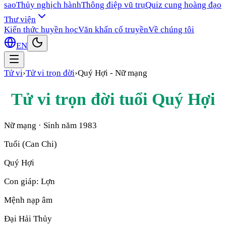
sao
Thủy nghịch hành
Thông điệp vũ trụ
Quiz cung hoàng đạo
Thư viện
Kiến thức huyền học
Văn khấn cổ truyền
Về chúng tôi
EN
Tử vi
›
Tử vi trọn đời
›
Quý Hợi
-
Nữ mạng
Tử vi trọn đời tuổi
Quý Hợi
Nữ mạng
· Sinh năm
1983
Tuổi (Can Chi)
Quý Hợi
Con giáp:
Lợn
Mệnh nạp âm
Đại Hải Thủy