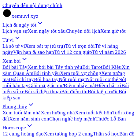
Chuyển đến nội dung chính
xemtuvi.xyz
Lịch & ngày tốt
Lịch vạn sự
Xem ngày tốt xấu
Chuyển đổi lịch
Xem giờ tốt
Tử vi
Lá số tử vi
Xem bát tự (tứ trụ)
Tử vi trọn đời
Tử vi hàng
ngày
Vận hạn & sao hạn
Tử vi 12 con giáp
Tử vi năm 2026
Xem bói
Bói bài Tây
Xem bói bài Tây tình yêu
Bói Tarot
Bói Kiều
Xin
xăm Quan Âm
Bói tình yêu
Xem tuổi vợ chồng
Xem tướng
mặt
Bói chỉ tay
Bói hoa tay
Nốt ruồi mặt
Nốt ruồi cơ thể
Nốt
ruồi bàn tay
Giải mã giấc mơ
Điềm nháy mắt
Điềm hắt xì
Bói
biển số xe
Bói số điện thoại
Bói điểm thi
Bói kiếp trước
Bói
kiếp sau
Phong thủy
Xem tuổi làm nhà
Xem hướng nhà
Xem tuổi kết hôn
Tuổi xông
đất
Xem năm sinh con
Chọn nghề hợp mệnh
Thước Lỗ Ban
Horoscope
12 cung hoàng đạo
Xem tương hợp 2 cung
Thần số học
Bản đồ