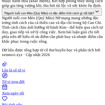
thuộc hành Hỏa (khắc mệnh). Kết hợp phong thủy đúng cách
giúp gia tăng vượng khí, thu hút tài lộc và sức khỏe ổn định.
7
Người tuổi con Mèo (Quý Mão) có đặc điểm tính cách gì nổi bật?
Người tuổi con Mèo (Quý Mão) Nữ mạng mang những đặc
trưng tính cách của cả thiên can và địa chi trong bộ Can Chi.
Tính cách chịu ảnh hưởng từ hành Kim - thể hiện qua cách tư
duy, giao tiếp và xử lý công việc. Xem bài luận giải chi tiết
phía trên để hiểu rõ ưu điểm cần phát huy và nhược điểm cần
khắc phục trong cuộc sống.
Dữ liệu được tổng hợp từ cổ thư huyền học và phân tích bởi
xemtuvi.xyz · Cập nhật
2026
Lập lá số tử vi
Tử vi trọn đời
Xem ngày tốt
Bói tình yêu