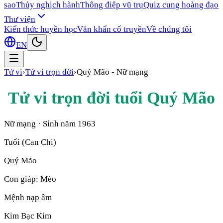
sao
Thủy nghịch hành
Thông điệp vũ trụ
Quiz cung hoàng đạo
Thư viện
Kiến thức huyền học
Văn khấn cổ truyền
Về chúng tôi
EN
Tử vi
›
Tử vi trọn đời
›
Quý Mão
-
Nữ mạng
Tử vi trọn đời tuổi
Quý Mão
Nữ mạng
· Sinh năm
1963
Tuổi (Can Chi)
Quý Mão
Con giáp:
Mèo
Mệnh nạp âm
Kim Bạc Kim