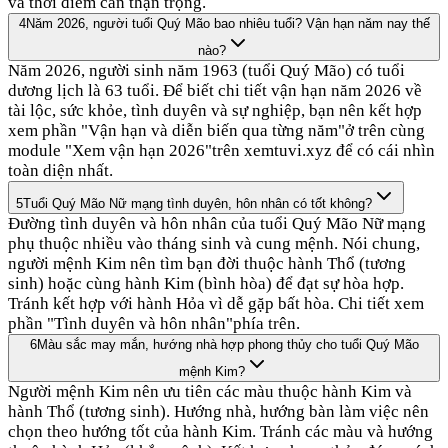
và thời điểm cần thận trọng.
4
Năm 2026, người tuổi Quý Mão bao nhiêu tuổi? Vận hạn năm nay thế
nào?
Năm 2026, người sinh năm 1963 (tuổi Quý Mão) có tuổi
dương lịch là 63 tuổi. Để biết chi tiết vận hạn năm 2026 về
tài lộc, sức khỏe, tình duyên và sự nghiệp, bạn nên kết hợp
xem phần "Vận hạn và diễn biến qua từng năm"ở trên cùng
module "Xem vận hạn 2026"trên xemtuvi.xyz để có cái nhìn
toàn diện nhất.
5
Tuổi Quý Mão Nữ mạng tình duyên, hôn nhân có tốt không?
Đường tình duyên và hôn nhân của tuổi Quý Mão Nữ mạng
phụ thuộc nhiều vào tháng sinh và cung mệnh. Nói chung,
người mệnh Kim nên tìm bạn đời thuộc hành Thổ (tương
sinh) hoặc cùng hành Kim (bình hòa) để đạt sự hòa hợp.
Tránh kết hợp với hành Hỏa vì dễ gặp bất hòa. Chi tiết xem
phần "Tình duyên và hôn nhân"phía trên.
6
Màu sắc may mắn, hướng nhà hợp phong thủy cho tuổi Quý Mão
mệnh Kim?
Người mệnh Kim nên ưu tiên các màu thuộc hành Kim và
hành Thổ (tương sinh). Hướng nhà, hướng bàn làm việc nên
chọn theo hướng tốt của hành Kim. Tránh các màu và hướng