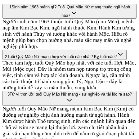
1
Sinh năm 1963 mệnh gì? Tuổi Quý Mão Nữ mạng thuộc ngũ hành
nào?
Người sinh năm 1963 thuộc tuổi Quý Mão (con Mèo), mệnh
nạp âm Kim Bạc Kim, ngũ hành thuộc Kim. Hành Kim tương
sinh với hành Thủy và tương khắc với hành Mộc. Hiểu rõ
mệnh giúp bạn chọn hướng nhà, màu sắc may mắn và nghề
nghiệp phù hợp.
2
Tuổi Quý Mão Nữ mạng hợp với tuổi nào nhất? Kỵ tuổi nào?
Theo tam hợp, tuổi Quý Mão hợp nhất với các tuổi Hợi, Mão,
Mùi (Mộc cục). Đây là nhóm tam hợp tương trợ trong công
việc, tình cảm và hợp tác kinh doanh. Ngược lại, cần tránh
các tuổi thuộc tứ hành xung gồm Tý, Ngọ, Dậu - đây là
những tuổi dễ xảy ra mâu thuẫn, xung khắc.
3
Tử vi trọn đời tuổi Quý Mão Nữ mạng - sự nghiệp và tài lộc ra sao?
Người tuổi Quý Mão Nữ mạng mệnh Kim Bạc Kim (Kim) có
đường sự nghiệp chịu ảnh hưởng mạnh từ ngũ hành. Hành
Kim được hành Thổ tương sinh, nên các ngành liên quan đến
Thổ và Kim sẽ mang lại thuận lợi. Xem chi tiết phần luận
giải vận hạn từng năm phía trên để nắm rõ giai đoạn phát tài