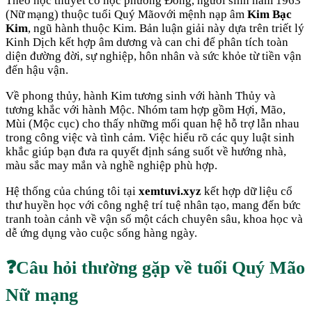
Theo học thuyết cổ học phương Đông, người sinh năm
1963
(
Nữ mạng
) thuộc tuổi
Quý Mão
với mệnh nạp âm
Kim Bạc
Kim
, ngũ hành thuộc
Kim
. Bản luận giải này dựa trên triết lý
Kinh Dịch kết hợp âm dương và can chi để phân tích toàn
diện đường đời, sự nghiệp, hôn nhân và sức khỏe từ tiền vận
đến hậu vận.
Về phong thủy, hành
Kim
tương sinh với hành
Thủy
và
tương khắc với hành
Mộc
. Nhóm tam hợp gồm
Hợi, Mão,
Mùi
(
Mộc cục
) cho thấy những mối quan hệ hỗ trợ lẫn nhau
trong công việc và tình cảm. Việc hiểu rõ các quy luật sinh
khắc giúp bạn đưa ra quyết định sáng suốt về hướng nhà,
màu sắc may mắn và nghề nghiệp phù hợp.
Hệ thống của chúng tôi tại
xemtuvi.xyz
kết hợp dữ liệu cổ
thư huyền học với công nghệ trí tuệ nhân tạo, mang đến bức
tranh toàn cảnh về vận số một cách chuyên sâu, khoa học và
dễ ứng dụng vào cuộc sống hàng ngày.
❓
Câu hỏi thường gặp về tuổi
Quý Mão
Nữ mạng