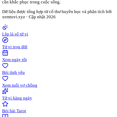
cần khắc phục trong cuộc sống.
Dữ liệu được tổng hợp từ cổ thư huyền học và phân tích bởi
xemtuvi.xyz · Cập nhật
2026
Lập lá số tử vi
Tử vi trọn đời
Xem ngày tốt
Bói tình yêu
Xem tuổi vợ chồng
Tử vi hàng ngày
Bói bài Tarot