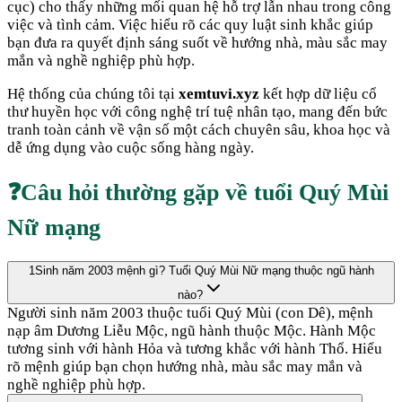
cục
) cho thấy những mối quan hệ hỗ trợ lẫn nhau trong công
việc và tình cảm. Việc hiểu rõ các quy luật sinh khắc giúp
bạn đưa ra quyết định sáng suốt về hướng nhà, màu sắc may
mắn và nghề nghiệp phù hợp.
Hệ thống của chúng tôi tại
xemtuvi.xyz
kết hợp dữ liệu cổ
thư huyền học với công nghệ trí tuệ nhân tạo, mang đến bức
tranh toàn cảnh về vận số một cách chuyên sâu, khoa học và
dễ ứng dụng vào cuộc sống hàng ngày.
❓
Câu hỏi thường gặp về tuổi
Quý Mùi
Nữ mạng
1
Sinh năm 2003 mệnh gì? Tuổi Quý Mùi Nữ mạng thuộc ngũ hành
nào?
Người sinh năm 2003 thuộc tuổi Quý Mùi (con Dê), mệnh
nạp âm Dương Liễu Mộc, ngũ hành thuộc Mộc. Hành Mộc
tương sinh với hành Hỏa và tương khắc với hành Thổ. Hiểu
rõ mệnh giúp bạn chọn hướng nhà, màu sắc may mắn và
nghề nghiệp phù hợp.