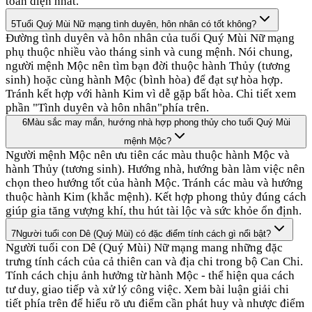
toàn diện nhất.
5
Tuổi Quý Mùi Nữ mạng tình duyên, hôn nhân có tốt không?
Đường tình duyên và hôn nhân của tuổi Quý Mùi Nữ mạng
phụ thuộc nhiều vào tháng sinh và cung mệnh. Nói chung,
người mệnh Mộc nên tìm bạn đời thuộc hành Thủy (tương
sinh) hoặc cùng hành Mộc (bình hòa) để đạt sự hòa hợp.
Tránh kết hợp với hành Kim vì dễ gặp bất hòa. Chi tiết xem
phần "Tình duyên và hôn nhân"phía trên.
6
Màu sắc may mắn, hướng nhà hợp phong thủy cho tuổi Quý Mùi
mệnh Mộc?
Người mệnh Mộc nên ưu tiên các màu thuộc hành Mộc và
hành Thủy (tương sinh). Hướng nhà, hướng bàn làm việc nên
chọn theo hướng tốt của hành Mộc. Tránh các màu và hướng
thuộc hành Kim (khắc mệnh). Kết hợp phong thủy đúng cách
giúp gia tăng vượng khí, thu hút tài lộc và sức khỏe ổn định.
7
Người tuổi con Dê (Quý Mùi) có đặc điểm tính cách gì nổi bật?
Người tuổi con Dê (Quý Mùi) Nữ mạng mang những đặc
trưng tính cách của cả thiên can và địa chi trong bộ Can Chi.
Tính cách chịu ảnh hưởng từ hành Mộc - thể hiện qua cách
tư duy, giao tiếp và xử lý công việc. Xem bài luận giải chi
tiết phía trên để hiểu rõ ưu điểm cần phát huy và nhược điểm