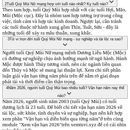
2
Tuổi Quý Mùi Nữ mạng hợp với tuổi nào nhất? Kỵ tuổi nào?
Theo tam hợp, tuổi Quý Mùi hợp nhất với các tuổi Hợi, Mão,
Mùi (Mộc cục). Đây là nhóm tam hợp tương trợ trong công
việc, tình cảm và hợp tác kinh doanh. Ngược lại, cần tránh
các tuổi thuộc tứ hành xung gồm Thìn, Tuất, Sửu - đây là
những tuổi dễ xảy ra mâu thuẫn, xung khắc.
3
Tử vi trọn đời tuổi Quý Mùi Nữ mạng - sự nghiệp và tài lộc ra sao?
Người tuổi Quý Mùi Nữ mạng mệnh Dương Liễu Mộc (Mộc)
có đường sự nghiệp chịu ảnh hưởng mạnh từ ngũ hành. Hành
Mộc được hành Thủy tương sinh, nên các ngành liên quan
đến Thủy và Mộc sẽ mang lại thuận lợi. Xem chi tiết phần
luận giải vận hạn từng năm phía trên để nắm rõ giai đoạn
phát tài và thời điểm cần thận trọng.
4
Năm 2026, người tuổi Quý Mùi bao nhiêu tuổi? Vận hạn năm nay thế
nào?
Năm 2026, người sinh năm 2003 (tuổi Quý Mùi) có tuổi
dương lịch là 23 tuổi. Để biết chi tiết vận hạn năm 2026 về
tài lộc, sức khỏe, tình duyên và sự nghiệp, bạn nên kết hợp
xem phần "Vận hạn và diễn biến qua từng năm"ở trên cùng
module "Xem vận hạn 2026"trên xemtuvi.xyz để có cái nhìn