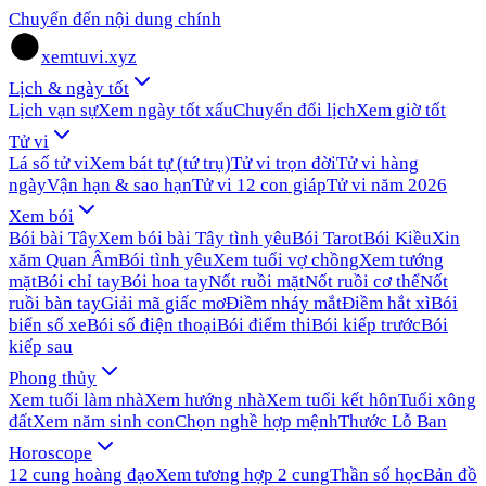
Chuyển đến nội dung chính
xemtuvi.xyz
Lịch & ngày tốt
Lịch vạn sự
Xem ngày tốt xấu
Chuyển đổi lịch
Xem giờ tốt
Tử vi
Lá số tử vi
Xem bát tự (tứ trụ)
Tử vi trọn đời
Tử vi hàng
ngày
Vận hạn & sao hạn
Tử vi 12 con giáp
Tử vi năm 2026
Xem bói
Bói bài Tây
Xem bói bài Tây tình yêu
Bói Tarot
Bói Kiều
Xin
xăm Quan Âm
Bói tình yêu
Xem tuổi vợ chồng
Xem tướng
mặt
Bói chỉ tay
Bói hoa tay
Nốt ruồi mặt
Nốt ruồi cơ thể
Nốt
ruồi bàn tay
Giải mã giấc mơ
Điềm nháy mắt
Điềm hắt xì
Bói
biển số xe
Bói số điện thoại
Bói điểm thi
Bói kiếp trước
Bói
kiếp sau
Phong thủy
Xem tuổi làm nhà
Xem hướng nhà
Xem tuổi kết hôn
Tuổi xông
đất
Xem năm sinh con
Chọn nghề hợp mệnh
Thước Lỗ Ban
Horoscope
12 cung hoàng đạo
Xem tương hợp 2 cung
Thần số học
Bản đồ