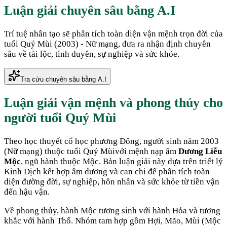
Luận giải chuyên sâu bằng A.I
Trí tuệ nhân tạo sẽ phân tích toàn diện vận mệnh trọn đời của
tuổi
Quý Mùi
(
2003
) -
Nữ
mạng, đưa ra nhận định chuyên
sâu về tài lộc, tình duyên, sự nghiệp và sức khỏe.
Tra cứu chuyên sâu bằng A.I
Luận giải vận mệnh và phong thủy cho
người tuổi
Quý Mùi
Theo học thuyết cổ học phương Đông, người sinh năm
2003
(
Nữ mạng
) thuộc tuổi
Quý Mùi
với mệnh nạp âm
Dương Liễu
Mộc
, ngũ hành thuộc
Mộc
. Bản luận giải này dựa trên triết lý
Kinh Dịch kết hợp âm dương và can chi để phân tích toàn
diện đường đời, sự nghiệp, hôn nhân và sức khỏe từ tiền vận
đến hậu vận.
Về phong thủy, hành
Mộc
tương sinh với hành
Hỏa
và tương
khắc với hành
Thổ
. Nhóm tam hợp gồm
Hợi, Mão, Mùi
(
Mộc