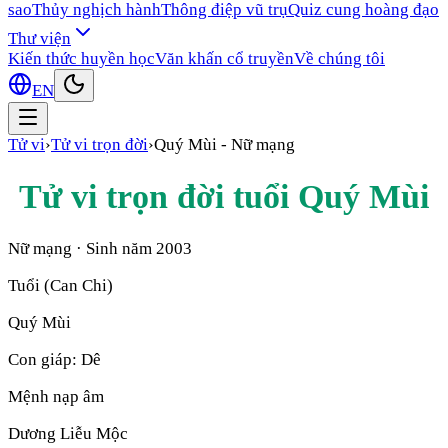
sao
Thủy nghịch hành
Thông điệp vũ trụ
Quiz cung hoàng đạo
Thư viện
Kiến thức huyền học
Văn khấn cổ truyền
Về chúng tôi
EN
Tử vi
›
Tử vi trọn đời
›
Quý Mùi
-
Nữ mạng
Tử vi trọn đời tuổi
Quý Mùi
Nữ mạng
· Sinh năm
2003
Tuổi (Can Chi)
Quý Mùi
Con giáp:
Dê
Mệnh nạp âm
Dương Liễu Mộc