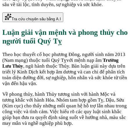
sâu về tài lộc, tình duyên, sự nghiệp và sức khỏe.
Tra cứu chuyên sâu bằng A.I
Luận giải vận mệnh và phong thủy cho
người tuổi
Quý Tỵ
Theo học thuyết cổ học phương Đông, người sinh năm
2013
(
Nam mạng
) thuộc tuổi
Quý Tỵ
với mệnh nạp âm
Trường
Lưu Thủy
, ngũ hành thuộc
Thủy
. Bản luận giải này dựa trên
triết lý Kinh Dịch kết hợp âm dương và can chi để phân tích
toàn diện đường đời, sự nghiệp, hôn nhân và sức khỏe từ tiền
vận đến hậu vận.
Về phong thủy, hành
Thủy
tương sinh với hành
Mộc
và
tương khắc với hành
Hỏa
. Nhóm tam hợp gồm
Tỵ, Dậu, Sửu
(
Kim cục
) cho thấy những mối quan hệ hỗ trợ lẫn nhau trong
công việc và tình cảm. Việc hiểu rõ các quy luật sinh khắc
giúp bạn đưa ra quyết định sáng suốt về hướng nhà, màu sắc
may mắn và nghề nghiệp phù hợp.