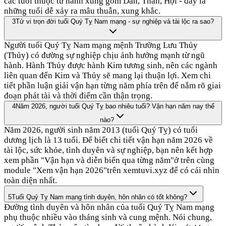
các tuổi thuộc tứ hành xung gồm Dần, Thân, Hợi - đây là
những tuổi dễ xảy ra mâu thuẫn, xung khắc.
3
Tử vi trọn đời tuổi Quý Tỵ Nam mạng - sự nghiệp và tài lộc ra sao?
Người tuổi Quý Tỵ Nam mạng mệnh Trường Lưu Thủy
(Thủy) có đường sự nghiệp chịu ảnh hưởng mạnh từ ngũ
hành. Hành Thủy được hành Kim tương sinh, nên các ngành
liên quan đến Kim và Thủy sẽ mang lại thuận lợi. Xem chi
tiết phần luận giải vận hạn từng năm phía trên để nắm rõ giai
đoạn phát tài và thời điểm cần thận trọng.
4
Năm 2026, người tuổi Quý Tỵ bao nhiêu tuổi? Vận hạn năm nay thế
nào?
Năm 2026, người sinh năm 2013 (tuổi Quý Tỵ) có tuổi
dương lịch là 13 tuổi. Để biết chi tiết vận hạn năm 2026 về
tài lộc, sức khỏe, tình duyên và sự nghiệp, bạn nên kết hợp
xem phần "Vận hạn và diễn biến qua từng năm"ở trên cùng
module "Xem vận hạn 2026"trên xemtuvi.xyz để có cái nhìn
toàn diện nhất.
5
Tuổi Quý Tỵ Nam mạng tình duyên, hôn nhân có tốt không?
Đường tình duyên và hôn nhân của tuổi Quý Tỵ Nam mạng
phụ thuộc nhiều vào tháng sinh và cung mệnh. Nói chung,