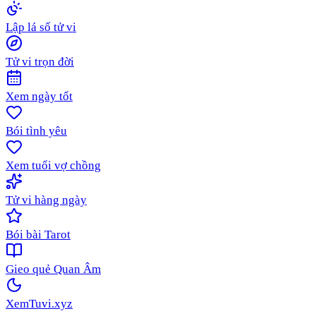
Lập lá số tử vi
Tử vi trọn đời
Xem ngày tốt
Bói tình yêu
Xem tuổi vợ chồng
Tử vi hàng ngày
Bói bài Tarot
Gieo quẻ Quan Âm
XemTuvi
.xyz