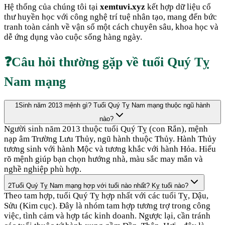
Hệ thống của chúng tôi tại
xemtuvi.xyz
kết hợp dữ liệu cổ
thư huyền học với công nghệ trí tuệ nhân tạo, mang đến bức
tranh toàn cảnh về vận số một cách chuyên sâu, khoa học và
dễ ứng dụng vào cuộc sống hàng ngày.
❓
Câu hỏi thường gặp về tuổi
Quý Tỵ
Nam mạng
1
Sinh năm 2013 mệnh gì? Tuổi Quý Tỵ Nam mạng thuộc ngũ hành
nào?
Người sinh năm 2013 thuộc tuổi Quý Tỵ (con Rắn), mệnh
nạp âm Trường Lưu Thủy, ngũ hành thuộc Thủy. Hành Thủy
tương sinh với hành Mộc và tương khắc với hành Hỏa. Hiểu
rõ mệnh giúp bạn chọn hướng nhà, màu sắc may mắn và
nghề nghiệp phù hợp.
2
Tuổi Quý Tỵ Nam mạng hợp với tuổi nào nhất? Kỵ tuổi nào?
Theo tam hợp, tuổi Quý Tỵ hợp nhất với các tuổi Tỵ, Dậu,
Sửu (Kim cục). Đây là nhóm tam hợp tương trợ trong công
việc, tình cảm và hợp tác kinh doanh. Ngược lại, cần tránh