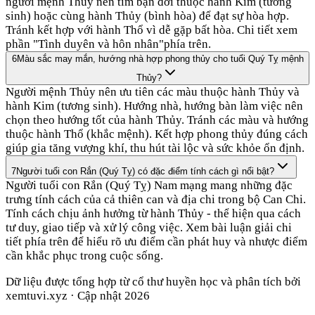
người mệnh Thủy nên tìm bạn đời thuộc hành Kim (tương
sinh) hoặc cùng hành Thủy (bình hòa) để đạt sự hòa hợp.
Tránh kết hợp với hành Thổ vì dễ gặp bất hòa. Chi tiết xem
phần "Tình duyên và hôn nhân"phía trên.
6
Màu sắc may mắn, hướng nhà hợp phong thủy cho tuổi Quý Tỵ mệnh
Thủy?
Người mệnh Thủy nên ưu tiên các màu thuộc hành Thủy và
hành Kim (tương sinh). Hướng nhà, hướng bàn làm việc nên
chọn theo hướng tốt của hành Thủy. Tránh các màu và hướng
thuộc hành Thổ (khắc mệnh). Kết hợp phong thủy đúng cách
giúp gia tăng vượng khí, thu hút tài lộc và sức khỏe ổn định.
7
Người tuổi con Rắn (Quý Tỵ) có đặc điểm tính cách gì nổi bật?
Người tuổi con Rắn (Quý Tỵ) Nam mạng mang những đặc
trưng tính cách của cả thiên can và địa chi trong bộ Can Chi.
Tính cách chịu ảnh hưởng từ hành Thủy - thể hiện qua cách
tư duy, giao tiếp và xử lý công việc. Xem bài luận giải chi
tiết phía trên để hiểu rõ ưu điểm cần phát huy và nhược điểm
cần khắc phục trong cuộc sống.
Dữ liệu được tổng hợp từ cổ thư huyền học và phân tích bởi
xemtuvi.xyz · Cập nhật
2026