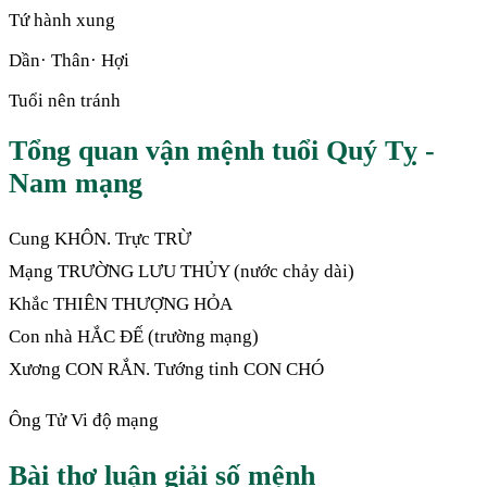
Tứ hành xung
Dần· Thân· Hợi
Tuổi nên tránh
Tổng quan vận mệnh tuổi Quý Tỵ -
Nam mạng
Cung KHÔN. Trực TRỪ
Mạng TRƯỜNG LƯU THỦY (nước chảy dài)
Khắc THIÊN THƯỢNG HỎA
Con nhà HẮC ĐẾ (trường mạng)
Xương CON RẮN. Tướng tinh CON CHÓ
Ông Tử Vi độ mạng
Bài thơ luận giải số mệnh