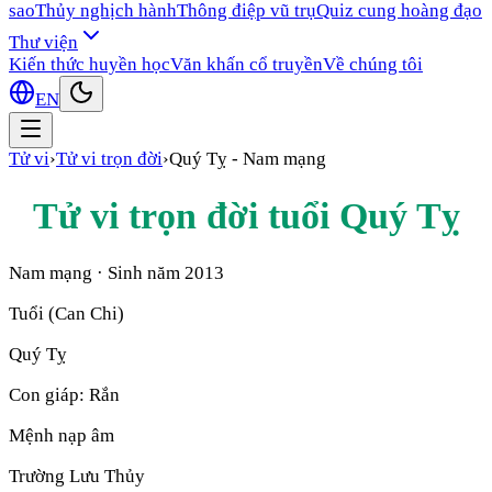
sao
Thủy nghịch hành
Thông điệp vũ trụ
Quiz cung hoàng đạo
Thư viện
Kiến thức huyền học
Văn khấn cổ truyền
Về chúng tôi
EN
Tử vi
›
Tử vi trọn đời
›
Quý Tỵ
-
Nam mạng
Tử vi trọn đời tuổi
Quý Tỵ
Nam mạng
· Sinh năm
2013
Tuổi (Can Chi)
Quý Tỵ
Con giáp:
Rắn
Mệnh nạp âm
Trường Lưu Thủy