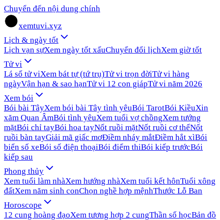
Chuyển đến nội dung chính
xemtuvi.xyz
Lịch & ngày tốt
Lịch vạn sự
Xem ngày tốt xấu
Chuyển đổi lịch
Xem giờ tốt
Tử vi
Lá số tử vi
Xem bát tự (tứ trụ)
Tử vi trọn đời
Tử vi hàng
ngày
Vận hạn & sao hạn
Tử vi 12 con giáp
Tử vi năm 2026
Xem bói
Bói bài Tây
Xem bói bài Tây tình yêu
Bói Tarot
Bói Kiều
Xin
xăm Quan Âm
Bói tình yêu
Xem tuổi vợ chồng
Xem tướng
mặt
Bói chỉ tay
Bói hoa tay
Nốt ruồi mặt
Nốt ruồi cơ thể
Nốt
ruồi bàn tay
Giải mã giấc mơ
Điềm nháy mắt
Điềm hắt xì
Bói
biển số xe
Bói số điện thoại
Bói điểm thi
Bói kiếp trước
Bói
kiếp sau
Phong thủy
Xem tuổi làm nhà
Xem hướng nhà
Xem tuổi kết hôn
Tuổi xông
đất
Xem năm sinh con
Chọn nghề hợp mệnh
Thước Lỗ Ban
Horoscope
12 cung hoàng đạo
Xem tương hợp 2 cung
Thần số học
Bản đồ