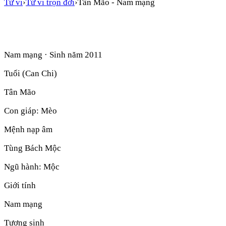
Tử vi
›
Tử vi trọn đời
›
Tân Mão
-
Nam mạng
Nam mạng
· Sinh năm
2011
Tuổi (Can Chi)
Tân Mão
Con giáp:
Mèo
Mệnh nạp âm
Tùng Bách Mộc
Ngũ hành:
Mộc
Giới tính
Nam mạng
Tương sinh