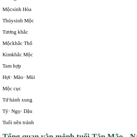
Mộc
sinh
Hỏa
Thủy
sinh
Mộc
Tương khắc
Mộc
khắc
Thổ
Kim
khắc
Mộc
Tam hợp
Hợi· Mão· Mùi
Mộc cục
Tứ hành xung
Tý· Ngọ· Dậu
Tuổi nên tránh
Tổng quan vận mệnh tuổi Tân Mão - 