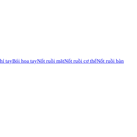
hỉ tay
Bói hoa tay
Nốt ruồi mặt
Nốt ruồi cơ thể
Nốt ruồi bàn