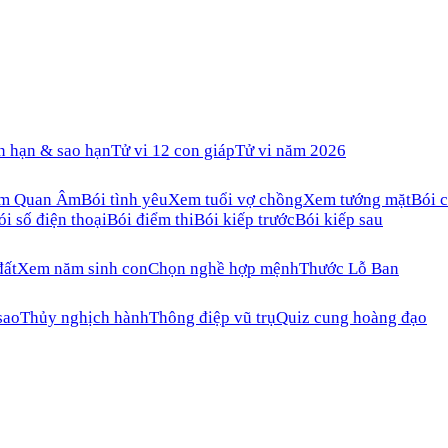
n hạn & sao hạn
Tử vi 12 con giáp
Tử vi năm 2026
ăm Quan Âm
Bói tình yêu
Xem tuổi vợ chồng
Xem tướng mặt
Bói c
ói số điện thoại
Bói điểm thi
Bói kiếp trước
Bói kiếp sau
đất
Xem năm sinh con
Chọn nghề hợp mệnh
Thước Lỗ Ban
sao
Thủy nghịch hành
Thông điệp vũ trụ
Quiz cung hoàng đạo