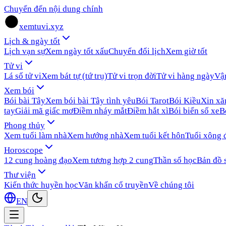
Chuyển đến nội dung chính
xemtuvi.xyz
Lịch & ngày tốt
Lịch vạn sự
Xem ngày tốt xấu
Chuyển đổi lịch
Xem giờ tốt
Tử vi
Lá số tử vi
Xem bát tự (tứ trụ)
Tử vi trọn đời
Tử vi hàng ngày
Vậ
Xem bói
Bói bài Tây
Xem bói bài Tây tình yêu
Bói Tarot
Bói Kiều
Xin x
tay
Giải mã giấc mơ
Điềm nháy mắt
Điềm hắt xì
Bói biển số xe
B
Phong thủy
Xem tuổi làm nhà
Xem hướng nhà
Xem tuổi kết hôn
Tuổi xông 
Horoscope
12 cung hoàng đạo
Xem tương hợp 2 cung
Thần số học
Bản đồ 
Thư viện
Kiến thức huyền học
Văn khấn cổ truyền
Về chúng tôi
EN