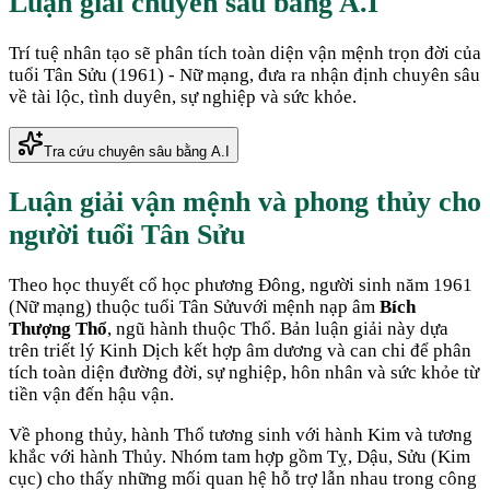
Luận giải chuyên sâu bằng A.I
Trí tuệ nhân tạo sẽ phân tích toàn diện vận mệnh trọn đời của
tuổi
Tân Sửu
(
1961
) -
Nữ
mạng, đưa ra nhận định chuyên sâu
về tài lộc, tình duyên, sự nghiệp và sức khỏe.
Tra cứu chuyên sâu bằng A.I
Luận giải vận mệnh và phong thủy cho
người tuổi
Tân Sửu
Theo học thuyết cổ học phương Đông, người sinh năm
1961
(
Nữ mạng
) thuộc tuổi
Tân Sửu
với mệnh nạp âm
Bích
Thượng Thổ
, ngũ hành thuộc
Thổ
. Bản luận giải này dựa
trên triết lý Kinh Dịch kết hợp âm dương và can chi để phân
tích toàn diện đường đời, sự nghiệp, hôn nhân và sức khỏe từ
tiền vận đến hậu vận.
Về phong thủy, hành
Thổ
tương sinh với hành
Kim
và tương
khắc với hành
Thủy
. Nhóm tam hợp gồm
Tỵ, Dậu, Sửu
(
Kim
cục
) cho thấy những mối quan hệ hỗ trợ lẫn nhau trong công