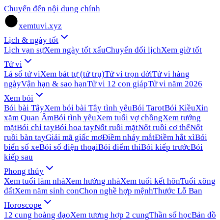
Chuyển đến nội dung chính
xemtuvi.xyz
Lịch & ngày tốt
Lịch vạn sự
Xem ngày tốt xấu
Chuyển đổi lịch
Xem giờ tốt
Tử vi
Lá số tử vi
Xem bát tự (tứ trụ)
Tử vi trọn đời
Tử vi hàng
ngày
Vận hạn & sao hạn
Tử vi 12 con giáp
Tử vi năm 2026
Xem bói
Bói bài Tây
Xem bói bài Tây tình yêu
Bói Tarot
Bói Kiều
Xin
xăm Quan Âm
Bói tình yêu
Xem tuổi vợ chồng
Xem tướng
mặt
Bói chỉ tay
Bói hoa tay
Nốt ruồi mặt
Nốt ruồi cơ thể
Nốt
ruồi bàn tay
Giải mã giấc mơ
Điềm nháy mắt
Điềm hắt xì
Bói
biển số xe
Bói số điện thoại
Bói điểm thi
Bói kiếp trước
Bói
kiếp sau
Phong thủy
Xem tuổi làm nhà
Xem hướng nhà
Xem tuổi kết hôn
Tuổi xông
đất
Xem năm sinh con
Chọn nghề hợp mệnh
Thước Lỗ Ban
Horoscope
12 cung hoàng đạo
Xem tương hợp 2 cung
Thần số học
Bản đồ