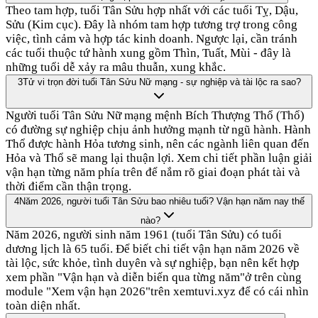
Theo tam hợp, tuổi Tân Sửu hợp nhất với các tuổi Tỵ, Dậu,
Sửu (Kim cục). Đây là nhóm tam hợp tương trợ trong công
việc, tình cảm và hợp tác kinh doanh. Ngược lại, cần tránh
các tuổi thuộc tứ hành xung gồm Thìn, Tuất, Mùi - đây là
những tuổi dễ xảy ra mâu thuẫn, xung khắc.
3
Tử vi trọn đời tuổi Tân Sửu Nữ mạng - sự nghiệp và tài lộc ra sao?
Người tuổi Tân Sửu Nữ mạng mệnh Bích Thượng Thổ (Thổ)
có đường sự nghiệp chịu ảnh hưởng mạnh từ ngũ hành. Hành
Thổ được hành Hỏa tương sinh, nên các ngành liên quan đến
Hỏa và Thổ sẽ mang lại thuận lợi. Xem chi tiết phần luận giải
vận hạn từng năm phía trên để nắm rõ giai đoạn phát tài và
thời điểm cần thận trọng.
4
Năm 2026, người tuổi Tân Sửu bao nhiêu tuổi? Vận hạn năm nay thế
nào?
Năm 2026, người sinh năm 1961 (tuổi Tân Sửu) có tuổi
dương lịch là 65 tuổi. Để biết chi tiết vận hạn năm 2026 về
tài lộc, sức khỏe, tình duyên và sự nghiệp, bạn nên kết hợp
xem phần "Vận hạn và diễn biến qua từng năm"ở trên cùng
module "Xem vận hạn 2026"trên xemtuvi.xyz để có cái nhìn
toàn diện nhất.