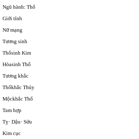
Ngũ hành:
Thổ
Giới tính
Nữ mạng
Tương sinh
Thổ
sinh
Kim
Hỏa
sinh
Thổ
Tương khắc
Thổ
khắc
Thủy
Mộc
khắc
Thổ
Tam hợp
Tỵ· Dậu· Sửu
Kim cục