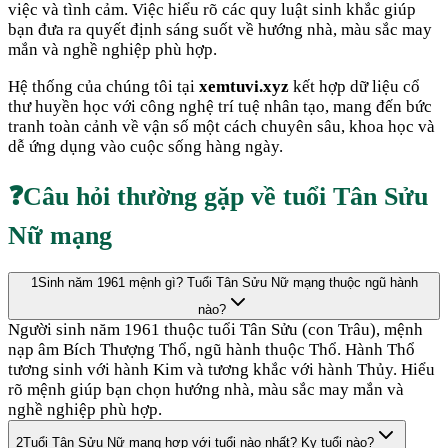
việc và tình cảm. Việc hiểu rõ các quy luật sinh khắc giúp
bạn đưa ra quyết định sáng suốt về hướng nhà, màu sắc may
mắn và nghề nghiệp phù hợp.
Hệ thống của chúng tôi tại
xemtuvi.xyz
kết hợp dữ liệu cổ
thư huyền học với công nghệ trí tuệ nhân tạo, mang đến bức
tranh toàn cảnh về vận số một cách chuyên sâu, khoa học và
dễ ứng dụng vào cuộc sống hàng ngày.
❓
Câu hỏi thường gặp về tuổi
Tân Sửu
Nữ mạng
1
Sinh năm 1961 mệnh gì? Tuổi Tân Sửu Nữ mạng thuộc ngũ hành
nào?
Người sinh năm 1961 thuộc tuổi Tân Sửu (con Trâu), mệnh
nạp âm Bích Thượng Thổ, ngũ hành thuộc Thổ. Hành Thổ
tương sinh với hành Kim và tương khắc với hành Thủy. Hiểu
rõ mệnh giúp bạn chọn hướng nhà, màu sắc may mắn và
nghề nghiệp phù hợp.
2
Tuổi Tân Sửu Nữ mạng hợp với tuổi nào nhất? Kỵ tuổi nào?