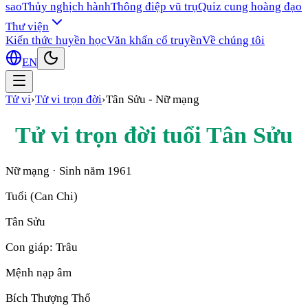
sao
Thủy nghịch hành
Thông điệp vũ trụ
Quiz cung hoàng đạo
Thư viện
Kiến thức huyền học
Văn khấn cổ truyền
Về chúng tôi
EN
Tử vi
›
Tử vi trọn đời
›
Tân Sửu
-
Nữ mạng
Tử vi trọn đời tuổi
Tân Sửu
Nữ mạng
· Sinh năm
1961
Tuổi (Can Chi)
Tân Sửu
Con giáp:
Trâu
Mệnh nạp âm
Bích Thượng Thổ