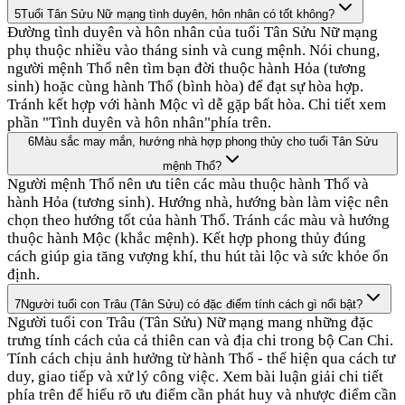
5
Tuổi Tân Sửu Nữ mạng tình duyên, hôn nhân có tốt không?
Đường tình duyên và hôn nhân của tuổi Tân Sửu Nữ mạng
phụ thuộc nhiều vào tháng sinh và cung mệnh. Nói chung,
người mệnh Thổ nên tìm bạn đời thuộc hành Hỏa (tương
sinh) hoặc cùng hành Thổ (bình hòa) để đạt sự hòa hợp.
Tránh kết hợp với hành Mộc vì dễ gặp bất hòa. Chi tiết xem
phần "Tình duyên và hôn nhân"phía trên.
6
Màu sắc may mắn, hướng nhà hợp phong thủy cho tuổi Tân Sửu
mệnh Thổ?
Người mệnh Thổ nên ưu tiên các màu thuộc hành Thổ và
hành Hỏa (tương sinh). Hướng nhà, hướng bàn làm việc nên
chọn theo hướng tốt của hành Thổ. Tránh các màu và hướng
thuộc hành Mộc (khắc mệnh). Kết hợp phong thủy đúng
cách giúp gia tăng vượng khí, thu hút tài lộc và sức khỏe ổn
định.
7
Người tuổi con Trâu (Tân Sửu) có đặc điểm tính cách gì nổi bật?
Người tuổi con Trâu (Tân Sửu) Nữ mạng mang những đặc
trưng tính cách của cả thiên can và địa chi trong bộ Can Chi.
Tính cách chịu ảnh hưởng từ hành Thổ - thể hiện qua cách tư
duy, giao tiếp và xử lý công việc. Xem bài luận giải chi tiết
phía trên để hiểu rõ ưu điểm cần phát huy và nhược điểm cần