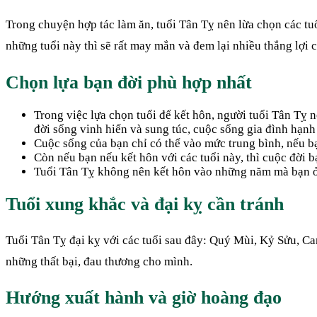
Trong chuyện hợp tác làm ăn, tuổi Tân Tỵ nên lừa chọn các tu
những tuổi này thì sẽ rất may mắn và đem lại nhiều thắng lợi 
Chọn lựa bạn đời phù hợp nhất
Trong việc lựa chọn tuổi để kết hôn, người tuổi Tân Tỵ
đời sống vinh hiển và sung túc, cuộc sống gia đình hạn
Cuộc sống của bạn chỉ có thể vào mức trung bình, nếu bạ
Còn nếu bạn nếu kết hôn với các tuổi này, thì cuộc đời b
Tuổi Tân Tỵ không nên kết hôn vào những năm mà bạn ở và
Tuổi xung khắc và đại kỵ cần tránh
Tuổi Tân Tỵ đại kỵ với các tuổi sau đây: Quý Mùi, Kỷ Sửu, C
những thất bại, đau thương cho mình.
Hướng xuất hành và giờ hoàng đạo