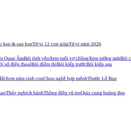
n hạn & sao hạn
Tử vi 12 con giáp
Tử vi năm 2026
ăm Quan Âm
Bói tình yêu
Xem tuổi vợ chồng
Xem tướng mặt
Bói c
ói số điện thoại
Bói điểm thi
Bói kiếp trước
Bói kiếp sau
đất
Xem năm sinh con
Chọn nghề hợp mệnh
Thước Lỗ Ban
sao
Thủy nghịch hành
Thông điệp vũ trụ
Quiz cung hoàng đạo