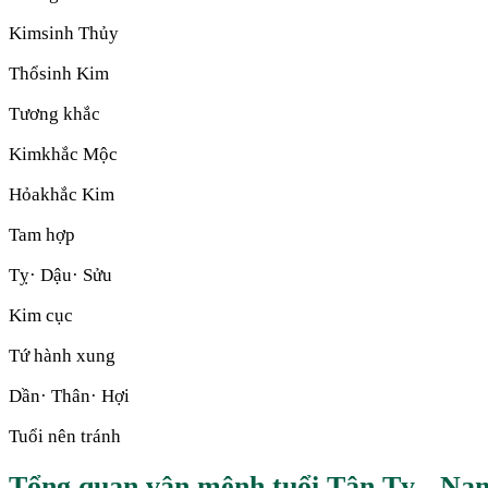
Kim
sinh
Thủy
Thổ
sinh
Kim
Tương khắc
Kim
khắc
Mộc
Hỏa
khắc
Kim
Tam hợp
Tỵ· Dậu· Sửu
Kim cục
Tứ hành xung
Dần· Thân· Hợi
Tuổi nên tránh
Tổng quan vận mệnh tuổi Tân Tỵ - N