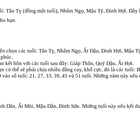
ổi: Tân Tỵ (đồng một tuổi), Nhâm Ngọ, Mậu Tý, Đinh Hợi. Đây là
cho bạn.
 nên chọn các tuổi: Tân Tỵ, Nhâm Ngọ, Ất Dậu, Đinh Hợi, Mậu Tý
h phúc.
n kết hôn với các tuổi sau đây: Giáp Thân, Quý Dậu, Ất Hợi.
ạn có thể sẽ phải chịu nhiều đắng cay, khổ cực, đó là các tuổi:
o số tuổi: 21, 27, 33, 39, 45 và 51 tuổi. Những năm này nếu có 
anh Dần, Ất Mùi, Mậu Dần, Đinh Sửu. Những tuổi này nếu kết du