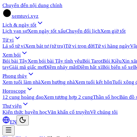
Chuyển đến nội dung chính
xemtuvi.xyz
Lịch & ngày tốt
Lịch vạn sự
Xem ngày tốt xấu
Chuyển đổi lịch
Xem giờ tốt
Tử vi
Lá số tử vi
Xem bát tự (tứ trụ)
Tử vi trọn đời
Tử vi hàng ngày
Vậ
Xem bói
Bói bài Tây
Xem bói bài Tây tình yêu
Bói Tarot
Bói Kiều
Xin x
tay
Giải mã giấc mơ
Điềm nháy mắt
Điềm hắt xì
Bói biển số xe
B
Phong thủy
Xem tuổi làm nhà
Xem hướng nhà
Xem tuổi kết hôn
Tuổi xông 
Horoscope
12 cung hoàng đạo
Xem tương hợp 2 cung
Thần số học
Bản đồ 
Thư viện
Kiến thức huyền học
Văn khấn cổ truyền
Về chúng tôi
EN