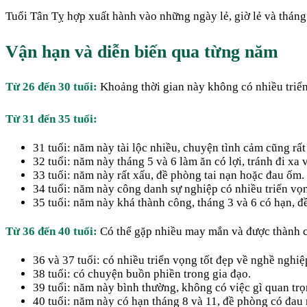
Tuổi Tân Tỵ hợp xuất hành vào những ngày lẻ, giờ lẻ và tháng 
Vận hạn và diễn biến qua từng năm
Từ 26 đến 30 tuổi:
Khoảng thời gian này không có nhiều triển 
Từ 31 đến 35 tuổi:
31 tuổi: năm này tài lộc nhiều, chuyện tình cảm cũng rất 
32 tuổi: năm này tháng 5 và 6 làm ăn có lợi, tránh đi xa
33 tuổi: năm này rất xấu, đề phòng tai nạn hoặc đau ốm.
34 tuổi: năm này công danh sự nghiệp có nhiều triển vọn
35 tuổi: năm này khá thành công, tháng 3 và 6 có hạn, đề
Từ 36 đến 40 tuổi:
Có thể gặp nhiều may mắn và được thành c
36 và 37 tuổi: có nhiều triển vọng tốt đẹp về nghề nghiệ
38 tuổi: có chuyện buồn phiền trong gia đạo.
39 tuổi: năm này bình thường, không có việc gì quan trọ
40 tuổi: năm này có hạn tháng 8 và 11, đề phòng có đau