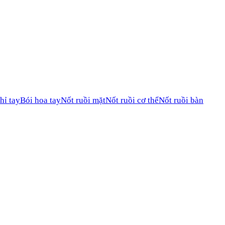
hỉ tay
Bói hoa tay
Nốt ruồi mặt
Nốt ruồi cơ thể
Nốt ruồi bàn