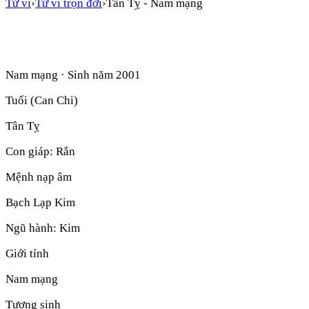
Tử vi
›
Tử vi trọn đời
›
Tân Tỵ
-
Nam mạng
Nam mạng
· Sinh năm
2001
Tuổi (Can Chi)
Tân Tỵ
Con giáp:
Rắn
Mệnh nạp âm
Bạch Lạp Kim
Ngũ hành:
Kim
Giới tính
Nam mạng
Tương sinh