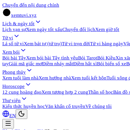
Chuyển đến nội dung chính
xemtuvi.xyz
Lịch & ngày tốt
Lịch vạn sự
Xem ngày tốt xấu
Chuyển đổi lịch
Xem giờ tốt
Tử vi
Lá số tử vi
Xem bát tự (tứ trụ)
Tử vi trọn đời
Tử vi hàng ngày
Vậ
Xem bói
Bói bài Tây
Xem bói bài Tây tình yêu
Bói Tarot
Bói Kiều
Xin x
tay
Giải mã giấc mơ
Điềm nháy mắt
Điềm hắt xì
Bói biển số xe
B
Phong thủy
Xem tuổi làm nhà
Xem hướng nhà
Xem tuổi kết hôn
Tuổi xông 
Horoscope
12 cung hoàng đạo
Xem tương hợp 2 cung
Thần số học
Bản đồ 
Thư viện
Kiến thức huyền học
Văn khấn cổ truyền
Về chúng tôi
EN