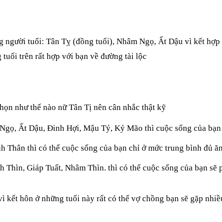
g người tuổi: Tân Tỵ (đồng tuổi), Nhâm Ngọ, Ất Dậu vì kết hợp 
uổi trên rất hợp với bạn về đường tài lộc
chọn như thế nào nữ Tân Tị nên cân nhắc thật kỹ
Ngọ, Ất Dậu, Đinh Hợi, Mậu Tý, Kỷ Mão thì cuộc sống của bạn
h Thân thì có thể cuộc sống của bạn chỉ ở mức trung bình đủ ăn
h Thìn, Giáp Tuất, Nhâm Thìn. thì có thể cuộc sống của bạn sẽ 
vì kết hôn ở những tuổi này rất có thể vợ chồng bạn sẽ gặp nhiề