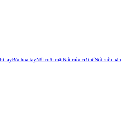
hỉ tay
Bói hoa tay
Nốt ruồi mặt
Nốt ruồi cơ thể
Nốt ruồi bàn