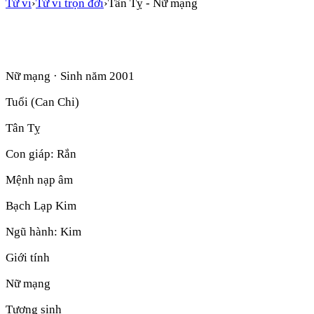
Tử vi
›
Tử vi trọn đời
›
Tân Tỵ
-
Nữ mạng
Nữ mạng
· Sinh năm
2001
Tuổi (Can Chi)
Tân Tỵ
Con giáp:
Rắn
Mệnh nạp âm
Bạch Lạp Kim
Ngũ hành:
Kim
Giới tính
Nữ mạng
Tương sinh