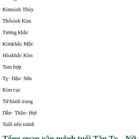
Kim
sinh
Thủy
Thổ
sinh
Kim
Tương khắc
Kim
khắc
Mộc
Hỏa
khắc
Kim
Tam hợp
Tỵ· Dậu· Sửu
Kim cục
Tứ hành xung
Dần· Thân· Hợi
Tuổi nên tránh
Tổng quan vận mệnh tuổi Tân Tỵ - Nữ