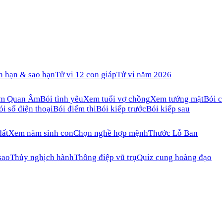
n hạn & sao hạn
Tử vi 12 con giáp
Tử vi năm 2026
ăm Quan Âm
Bói tình yêu
Xem tuổi vợ chồng
Xem tướng mặt
Bói c
ói số điện thoại
Bói điểm thi
Bói kiếp trước
Bói kiếp sau
đất
Xem năm sinh con
Chọn nghề hợp mệnh
Thước Lỗ Ban
sao
Thủy nghịch hành
Thông điệp vũ trụ
Quiz cung hoàng đạo