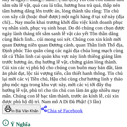
sắm sửa lễ vật, quả cau lá trầu, hương hoa trà quả, thắp nén
tâm hương dâng lên trước án, lòng thành tâu rằng: Tín chủ
con xây cất (hoặc thuê được) một ngôi hàng ở tại xứ này (địa
chỉ)... Nay muốn khai trương khởi đầu việc kinh doanh phục
vụ nhân sinh, phục vụ sinh hoạt. Do đó chúng con chọn được
ngày lành tháng tốt sắm sanh lễ vật cáo yết Tôn thần dâng
cùng Bách linh... cúi mong soi xét. Chúng con xin kính mời
quan Đương niên quan Đương cảnh, quan Thần linh Thổ địa,
Định phúc Táo quân cùng các ngài địa chúa long mạch cùng
tất cả Thần linh cai quản khu vực này linh thiêng giáng lâm
trước hương án, thụ hưởng lễ vật, chứng giám lòng thành.
Cúi xin các vị phù hộ cho chúng con buôn may bán đắt, làm
ăn phát đạt, lộc tài vượng tiến, cần thiết hanh thông. Tín chủ
lại mời các vị Tiền chủ, Hậu chủ cùng chư hương linh y thảo
phụ mộc ngụ trong khu vực này, mời các vị tới đây thụ
hưởng lễ vật, phù trì cho tín chủ con làm ăn gặp nhiều may
mắn. Chúng con lễ bạc tâm thành, trước án kính lễ, cúi xin
được phù hộ độ trì. Nam mô A Di Đà Phật! (3 lần)
Chia sẻ Facebook
In Bài Văn Khấn
Ý Nghĩa