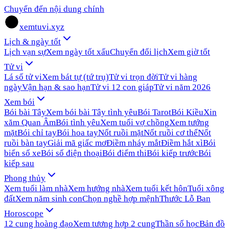
Chuyển đến nội dung chính
xemtuvi.xyz
Lịch & ngày tốt
Lịch vạn sự
Xem ngày tốt xấu
Chuyển đổi lịch
Xem giờ tốt
Tử vi
Lá số tử vi
Xem bát tự (tứ trụ)
Tử vi trọn đời
Tử vi hàng
ngày
Vận hạn & sao hạn
Tử vi 12 con giáp
Tử vi năm 2026
Xem bói
Bói bài Tây
Xem bói bài Tây tình yêu
Bói Tarot
Bói Kiều
Xin
xăm Quan Âm
Bói tình yêu
Xem tuổi vợ chồng
Xem tướng
mặt
Bói chỉ tay
Bói hoa tay
Nốt ruồi mặt
Nốt ruồi cơ thể
Nốt
ruồi bàn tay
Giải mã giấc mơ
Điềm nháy mắt
Điềm hắt xì
Bói
biển số xe
Bói số điện thoại
Bói điểm thi
Bói kiếp trước
Bói
kiếp sau
Phong thủy
Xem tuổi làm nhà
Xem hướng nhà
Xem tuổi kết hôn
Tuổi xông
đất
Xem năm sinh con
Chọn nghề hợp mệnh
Thước Lỗ Ban
Horoscope
12 cung hoàng đạo
Xem tương hợp 2 cung
Thần số học
Bản đồ