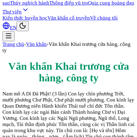
sao
Thủy nghịch hành
Thông điệp vũ trụ
Quiz cung hoàng đạo
Thư viện
Kiến thức huyền học
Văn khấn cổ truyền
Về chúng tôi
EN
Trang chủ
›
Văn khấn
›
Văn khấn Khai trương cửa hàng, công
ty
Văn khấn Khai trương cửa
hàng, công ty
Nam mô A Di Đà Phật! (3 lần) Con lạy chín phương Trời,
mười phương Chư Phật, Chư phật mười phương. Con kính lạy
Quan Đương niên Hành khiển Thái tuế chí đức Tôn thần.
Con kính lạy các ngài Bản cảnh Thành hoàng Chư vị Đại
Vương. Con kính lạy các Ngài Ngũ phương, Ngũ thổ, Long
mạch, Tài thần định phúc Tôn thần, cùng các vị Thần linh cai
quản trong khu vực này. Tín chủ con là: [Họ và tên] Hôm
nay là ngày... tháng... năm... (Âm lịch) Tín chủ con thành tâm