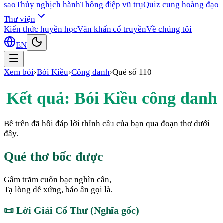
sao
Thủy nghịch hành
Thông điệp vũ trụ
Quiz cung hoàng đạo
Thư viện
Kiến thức huyền học
Văn khấn cổ truyền
Về chúng tôi
EN
Xem bói
›
Bói Kiều
›
Công danh
›
Quẻ số
110
Kết quả: Bói Kiều
công danh
Bề trên đã hồi đáp lời thỉnh cầu của bạn qua đoạn thơ dưới
đây.
Quẻ thơ bốc được
Gấm trăm cuốn bạc nghìn cân,
Tạ lòng dễ xứng, báo ân gọi là.
📜
Lời Giải Cổ Thư (Nghĩa gốc)