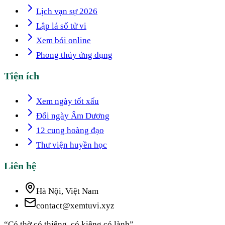
Lịch vạn sự 2026
Lập lá số tử vi
Xem bói online
Phong thủy ứng dụng
Tiện ích
Xem ngày tốt xấu
Đổi ngày Âm Dương
12 cung hoàng đạo
Thư viện huyền học
Liên hệ
Hà Nội, Việt Nam
contact@xemtuvi.xyz
“Có thờ có thiêng, có kiêng có lành”