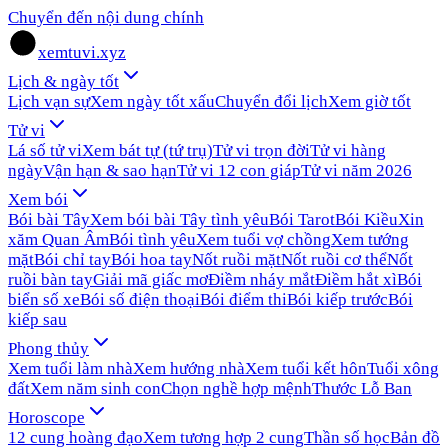
Chuyển đến nội dung chính
xemtuvi.xyz
Lịch & ngày tốt
Lịch vạn sự
Xem ngày tốt xấu
Chuyển đổi lịch
Xem giờ tốt
Tử vi
Lá số tử vi
Xem bát tự (tứ trụ)
Tử vi trọn đời
Tử vi hàng
ngày
Vận hạn & sao hạn
Tử vi 12 con giáp
Tử vi năm 2026
Xem bói
Bói bài Tây
Xem bói bài Tây tình yêu
Bói Tarot
Bói Kiều
Xin
xăm Quan Âm
Bói tình yêu
Xem tuổi vợ chồng
Xem tướng
mặt
Bói chỉ tay
Bói hoa tay
Nốt ruồi mặt
Nốt ruồi cơ thể
Nốt
ruồi bàn tay
Giải mã giấc mơ
Điềm nháy mắt
Điềm hắt xì
Bói
biển số xe
Bói số điện thoại
Bói điểm thi
Bói kiếp trước
Bói
kiếp sau
Phong thủy
Xem tuổi làm nhà
Xem hướng nhà
Xem tuổi kết hôn
Tuổi xông
đất
Xem năm sinh con
Chọn nghề hợp mệnh
Thước Lỗ Ban
Horoscope
12 cung hoàng đạo
Xem tương hợp 2 cung
Thần số học
Bản đồ