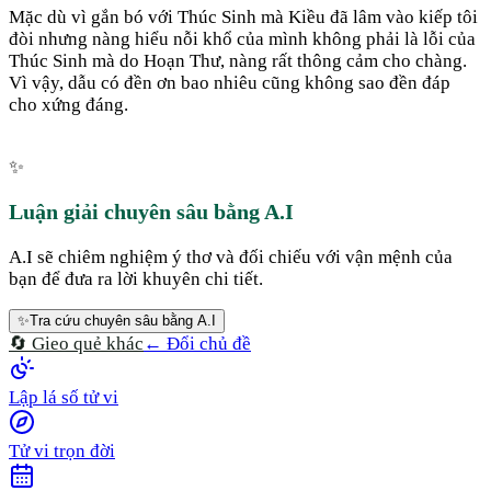
Mặc dù vì gắn bó với Thúc Sinh mà Kiều đã lâm vào kiếp tôi
đòi nhưng nàng hiểu nỗi khổ của mình không phải là lỗi của
Thúc Sinh mà do Hoạn Thư, nàng rất thông cảm cho chàng.
Vì vậy, dẫu có đền ơn bao nhiêu cũng không sao đền đáp
cho xứng đáng.
✨
Luận giải chuyên sâu bằng A.I
A.I sẽ chiêm nghiệm ý thơ và đối chiếu với vận mệnh của
bạn để đưa ra lời khuyên chi tiết.
✨
Tra cứu chuyên sâu bằng A.I
🔄 Gieo quẻ khác
← Đổi chủ đề
Lập lá số tử vi
Tử vi trọn đời