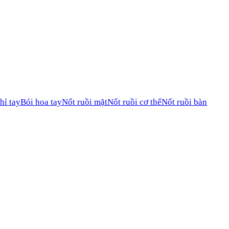
hỉ tay
Bói hoa tay
Nốt ruồi mặt
Nốt ruồi cơ thể
Nốt ruồi bàn