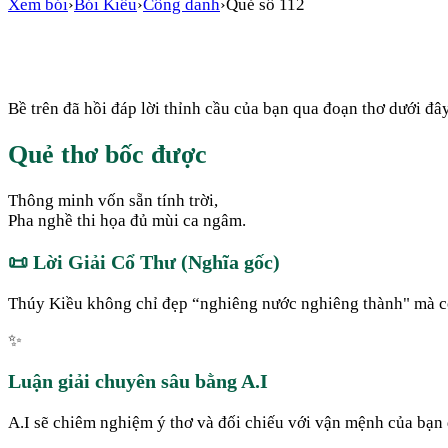
Xem bói
›
Bói Kiều
›
Công danh
›
Quẻ số
112
Bề trên đã hồi đáp lời thỉnh cầu của bạn qua đoạn thơ dưới đây
Quẻ thơ bốc được
Thông minh vốn sẵn tính trời,
Pha nghề thi họa đủ mùi ca ngâm.
📜
Lời Giải Cổ Thư (Nghĩa gốc)
Thúy Kiều không chỉ đẹp “nghiêng nước nghiêng thành" mà còn 
✨
Luận giải chuyên sâu bằng A.I
A.I sẽ chiêm nghiệm ý thơ và đối chiếu với vận mệnh của bạn đ