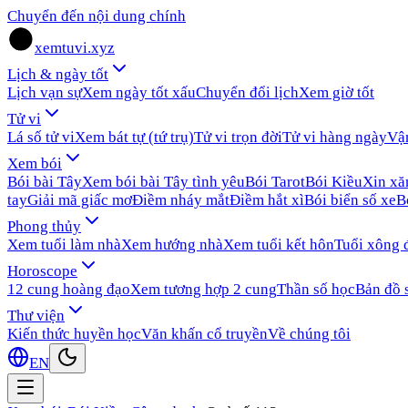
Chuyển đến nội dung chính
xemtuvi.xyz
Lịch & ngày tốt
Lịch vạn sự
Xem ngày tốt xấu
Chuyển đổi lịch
Xem giờ tốt
Tử vi
Lá số tử vi
Xem bát tự (tứ trụ)
Tử vi trọn đời
Tử vi hàng ngày
Vậ
Xem bói
Bói bài Tây
Xem bói bài Tây tình yêu
Bói Tarot
Bói Kiều
Xin x
tay
Giải mã giấc mơ
Điềm nháy mắt
Điềm hắt xì
Bói biển số xe
B
Phong thủy
Xem tuổi làm nhà
Xem hướng nhà
Xem tuổi kết hôn
Tuổi xông 
Horoscope
12 cung hoàng đạo
Xem tương hợp 2 cung
Thần số học
Bản đồ 
Thư viện
Kiến thức huyền học
Văn khấn cổ truyền
Về chúng tôi
EN