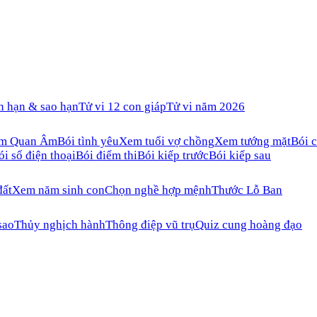
n hạn & sao hạn
Tử vi 12 con giáp
Tử vi năm 2026
ăm Quan Âm
Bói tình yêu
Xem tuổi vợ chồng
Xem tướng mặt
Bói c
ói số điện thoại
Bói điểm thi
Bói kiếp trước
Bói kiếp sau
đất
Xem năm sinh con
Chọn nghề hợp mệnh
Thước Lỗ Ban
sao
Thủy nghịch hành
Thông điệp vũ trụ
Quiz cung hoàng đạo