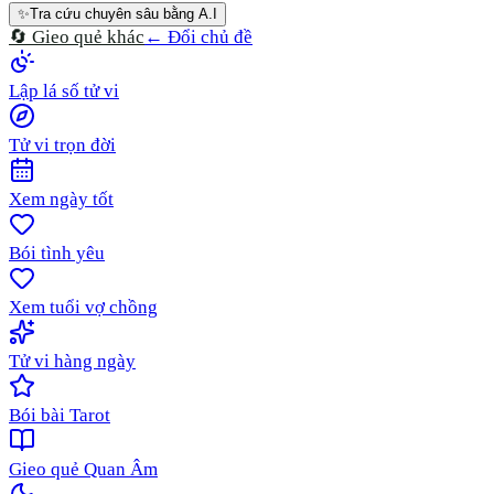
✨
Tra cứu chuyên sâu bằng A.I
🔄 Gieo quẻ khác
← Đổi chủ đề
Lập lá số tử vi
Tử vi trọn đời
Xem ngày tốt
Bói tình yêu
Xem tuổi vợ chồng
Tử vi hàng ngày
Bói bài Tarot
Gieo quẻ Quan Âm