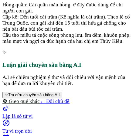
Hồng quần: Cái quần màu hồng, ở đây được dùng để chỉ
người con gái.
Cập kê: Đến tuổi cài trâm (Kê nghĩa là cài trâm). Theo lễ cổ
Trung Quốc, con gái khi đến 15 tuổi thì hứa gả chồng cho
nên bắt đầu búi tóc cài trâm.
Câu thơ miêu tả cuộc sống phong lưu, êm đềm, khuôn phép,
mẫu mực và ngợi ca đức hạnh của hai chị em Thúy Kiều.
✨
Luận giải chuyên sâu bằng A.I
A.I sẽ chiêm nghiệm ý thơ và đối chiếu với vận mệnh của
bạn để đưa ra lời khuyên chi tiết.
✨
Tra cứu chuyên sâu bằng A.I
🔄 Gieo quẻ khác
← Đổi chủ đề
Lập lá số tử vi
Tử vi trọn đời