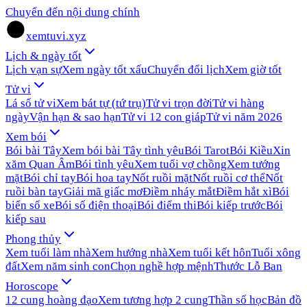
Chuyển đến nội dung chính
xemtuvi.xyz
Lịch & ngày tốt
Lịch vạn sự
Xem ngày tốt xấu
Chuyển đổi lịch
Xem giờ tốt
Tử vi
Lá số tử vi
Xem bát tự (tứ trụ)
Tử vi trọn đời
Tử vi hàng
ngày
Vận hạn & sao hạn
Tử vi 12 con giáp
Tử vi năm 2026
Xem bói
Bói bài Tây
Xem bói bài Tây tình yêu
Bói Tarot
Bói Kiều
Xin
xăm Quan Âm
Bói tình yêu
Xem tuổi vợ chồng
Xem tướng
mặt
Bói chỉ tay
Bói hoa tay
Nốt ruồi mặt
Nốt ruồi cơ thể
Nốt
ruồi bàn tay
Giải mã giấc mơ
Điềm nháy mắt
Điềm hắt xì
Bói
biển số xe
Bói số điện thoại
Bói điểm thi
Bói kiếp trước
Bói
kiếp sau
Phong thủy
Xem tuổi làm nhà
Xem hướng nhà
Xem tuổi kết hôn
Tuổi xông
đất
Xem năm sinh con
Chọn nghề hợp mệnh
Thước Lỗ Ban
Horoscope
12 cung hoàng đạo
Xem tương hợp 2 cung
Thần số học
Bản đồ