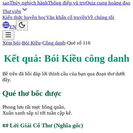
sao
Thủy nghịch hành
Thông điệp vũ trụ
Quiz cung hoàng đạo
Thư viện
Kiến thức huyền học
Văn khấn cổ truyền
Về chúng tôi
EN
Xem bói
›
Bói Kiều
›
Công danh
›
Quẻ số
116
Kết quả: Bói Kiều
công danh
Bề trên đã hồi đáp lời thỉnh cầu của bạn qua đoạn thơ dưới
đây.
Quẻ thơ bốc được
Phong lưu rất mực hồng quần,
Xuân xanh sấp xỉ tới tuần cập kê.
📜
Lời Giải Cổ Thư (Nghĩa gốc)