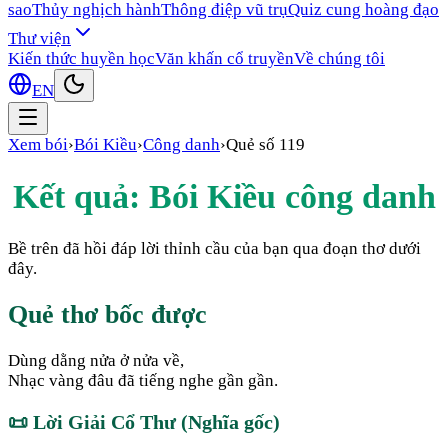
sao
Thủy nghịch hành
Thông điệp vũ trụ
Quiz cung hoàng đạo
Thư viện
Kiến thức huyền học
Văn khấn cổ truyền
Về chúng tôi
EN
Xem bói
›
Bói Kiều
›
Công danh
›
Quẻ số
119
Kết quả: Bói Kiều
công danh
Bề trên đã hồi đáp lời thỉnh cầu của bạn qua đoạn thơ dưới
đây.
Quẻ thơ bốc được
Dùng dằng nửa ở nửa về,
Nhạc vàng đâu đã tiếng nghe gần gần.
📜
Lời Giải Cổ Thư (Nghĩa gốc)