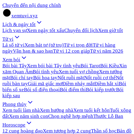
Chuyển đến nội dung chính
xemtuvi.xyz
Lịch & ngày tốt
Lịch vạn sự
Xem ngày tốt xấu
Chuyển đổi lịch
Xem giờ tốt
Tử vi
Lá số tử vi
Xem bát tự (tứ trụ)
Tử vi trọn đời
Tử vi hàng
ngày
Vận hạn & sao hạn
Tử vi 12 con giáp
Tử vi năm 2026
Xem bói
Bói bài Tây
Xem bói bài Tây tình yêu
Bói Tarot
Bói Kiều
Xin
xăm Quan Âm
Bói tình yêu
Xem tuổi vợ chồng
Xem tướng
mặt
Bói chỉ tay
Bói hoa tay
Nốt ruồi mặt
Nốt ruồi cơ thể
Nốt
ruồi bàn tay
Giải mã giấc mơ
Điềm nháy mắt
Điềm hắt xì
Bói
biển số xe
Bói số điện thoại
Bói điểm thi
Bói kiếp trước
Bói
kiếp sau
Phong thủy
Xem tuổi làm nhà
Xem hướng nhà
Xem tuổi kết hôn
Tuổi xông
đất
Xem năm sinh con
Chọn nghề hợp mệnh
Thước Lỗ Ban
Horoscope
12 cung hoàng đạo
Xem tương hợp 2 cung
Thần số học
Bản đồ