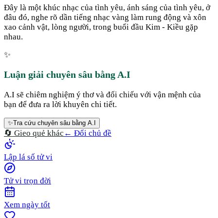
Đây là một khúc nhạc của tình yêu, ánh sáng của tình yêu, ở
đâu đó, nghe rõ dần tiếng nhạc vàng làm rung động và xôn
xao cảnh vật, lòng người, trong buổi đầu Kim - Kiều gặp
nhau.
✨
Luận giải chuyên sâu bằng A.I
A.I sẽ chiêm nghiệm ý thơ và đối chiếu với vận mệnh của
bạn để đưa ra lời khuyên chi tiết.
✨
Tra cứu chuyên sâu bằng A.I
🔄 Gieo quẻ khác
← Đổi chủ đề
Lập lá số tử vi
Tử vi trọn đời
Xem ngày tốt