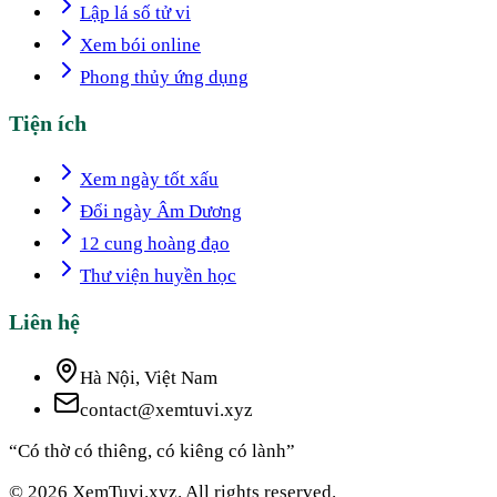
Lập lá số tử vi
Xem bói online
Phong thủy ứng dụng
Tiện ích
Xem ngày tốt xấu
Đổi ngày Âm Dương
12 cung hoàng đạo
Thư viện huyền học
Liên hệ
Hà Nội, Việt Nam
contact@xemtuvi.xyz
“Có thờ có thiêng, có kiêng có lành”
© 2026 XemTuvi.xyz. All rights reserved.