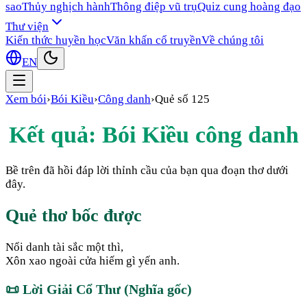
sao
Thủy nghịch hành
Thông điệp vũ trụ
Quiz cung hoàng đạo
Thư viện
Kiến thức huyền học
Văn khấn cổ truyền
Về chúng tôi
EN
Xem bói
›
Bói Kiều
›
Công danh
›
Quẻ số
125
Kết quả: Bói Kiều
công danh
Bề trên đã hồi đáp lời thỉnh cầu của bạn qua đoạn thơ dưới
đây.
Quẻ thơ bốc được
Nổi danh tài sắc một thì,
Xôn xao ngoài cửa hiếm gì yến anh.
📜
Lời Giải Cổ Thư (Nghĩa gốc)