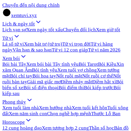
Chuyển đến nội dung chính
xemtuvi.xyz
Lịch & ngày tốt
Lịch vạn sự
Xem ngày tốt xấu
Chuyển đổi lịch
Xem giờ tốt
Tử vi
Lá số tử vi
Xem bát tự (tứ trụ)
Tử vi trọn đời
Tử vi hàng
ngày
Vận hạn & sao hạn
Tử vi 12 con giáp
Tử vi năm 2026
Xem bói
Bói bài Tây
Xem bói bài Tây tình yêu
Bói Tarot
Bói Kiều
Xin
xăm Quan Âm
Bói tình yêu
Xem tuổi vợ chồng
Xem tướng
mặt
Bói chỉ tay
Bói hoa tay
Nốt ruồi mặt
Nốt ruồi cơ thể
Nốt
ruồi bàn tay
Giải mã giấc mơ
Điềm nháy mắt
Điềm hắt xì
Bói
biển số xe
Bói số điện thoại
Bói điểm thi
Bói kiếp trước
Bói
kiếp sau
Phong thủy
Xem tuổi làm nhà
Xem hướng nhà
Xem tuổi kết hôn
Tuổi xông
đất
Xem năm sinh con
Chọn nghề hợp mệnh
Thước Lỗ Ban
Horoscope
12 cung hoàng đạo
Xem tương hợp 2 cung
Thần số học
Bản đồ