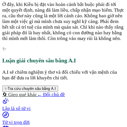
Ở đây, khi Kiều bị đặt vào hoàn cảnh bắt buộc phải đi tới
một quyết định, nàng đã làm liều, chấp nhận mạo hiểm.
Thực
ra, câu thơ này cũng là một lời cảnh cáo. Không bao giờ nên
làm một việc gì mà mình chưa suy nghĩ kỹ càng. Phải đem
hết tất cả trí tuệ của mình mà quán sát. Chỉ khi nào thấy rằng
giải pháp đó là hay nhất, không có con đường nào hay bằng
thì mình mới làm thôi. Còn trông vào may rủi là không nên.
✨
Luận giải chuyên sâu bằng A.I
A.I sẽ chiêm nghiệm ý thơ và đối chiếu với vận mệnh của
bạn để đưa ra lời khuyên chi tiết.
✨
Tra cứu chuyên sâu bằng A.I
🔄 Gieo quẻ khác
← Đổi chủ đề
Lập lá số tử vi
Tử vi trọn đời