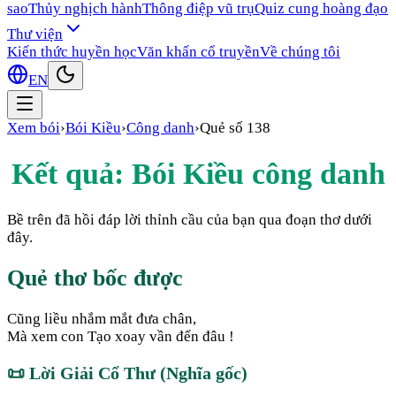
sao
Thủy nghịch hành
Thông điệp vũ trụ
Quiz cung hoàng đạo
Thư viện
Kiến thức huyền học
Văn khấn cổ truyền
Về chúng tôi
EN
Xem bói
›
Bói Kiều
›
Công danh
›
Quẻ số
138
Kết quả: Bói Kiều
công danh
Bề trên đã hồi đáp lời thỉnh cầu của bạn qua đoạn thơ dưới
đây.
Quẻ thơ bốc được
Cũng liều nhắm mắt đưa chân,
Mà xem con Tạo xoay vần đến đâu !
📜
Lời Giải Cổ Thư (Nghĩa gốc)