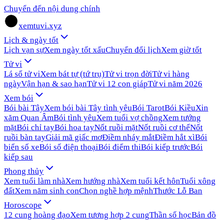
Chuyển đến nội dung chính
xemtuvi.xyz
Lịch & ngày tốt
Lịch vạn sự
Xem ngày tốt xấu
Chuyển đổi lịch
Xem giờ tốt
Tử vi
Lá số tử vi
Xem bát tự (tứ trụ)
Tử vi trọn đời
Tử vi hàng
ngày
Vận hạn & sao hạn
Tử vi 12 con giáp
Tử vi năm 2026
Xem bói
Bói bài Tây
Xem bói bài Tây tình yêu
Bói Tarot
Bói Kiều
Xin
xăm Quan Âm
Bói tình yêu
Xem tuổi vợ chồng
Xem tướng
mặt
Bói chỉ tay
Bói hoa tay
Nốt ruồi mặt
Nốt ruồi cơ thể
Nốt
ruồi bàn tay
Giải mã giấc mơ
Điềm nháy mắt
Điềm hắt xì
Bói
biển số xe
Bói số điện thoại
Bói điểm thi
Bói kiếp trước
Bói
kiếp sau
Phong thủy
Xem tuổi làm nhà
Xem hướng nhà
Xem tuổi kết hôn
Tuổi xông
đất
Xem năm sinh con
Chọn nghề hợp mệnh
Thước Lỗ Ban
Horoscope
12 cung hoàng đạo
Xem tương hợp 2 cung
Thần số học
Bản đồ