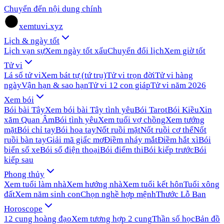
Chuyển đến nội dung chính
xemtuvi.xyz
Lịch & ngày tốt
Lịch vạn sự
Xem ngày tốt xấu
Chuyển đổi lịch
Xem giờ tốt
Tử vi
Lá số tử vi
Xem bát tự (tứ trụ)
Tử vi trọn đời
Tử vi hàng
ngày
Vận hạn & sao hạn
Tử vi 12 con giáp
Tử vi năm 2026
Xem bói
Bói bài Tây
Xem bói bài Tây tình yêu
Bói Tarot
Bói Kiều
Xin
xăm Quan Âm
Bói tình yêu
Xem tuổi vợ chồng
Xem tướng
mặt
Bói chỉ tay
Bói hoa tay
Nốt ruồi mặt
Nốt ruồi cơ thể
Nốt
ruồi bàn tay
Giải mã giấc mơ
Điềm nháy mắt
Điềm hắt xì
Bói
biển số xe
Bói số điện thoại
Bói điểm thi
Bói kiếp trước
Bói
kiếp sau
Phong thủy
Xem tuổi làm nhà
Xem hướng nhà
Xem tuổi kết hôn
Tuổi xông
đất
Xem năm sinh con
Chọn nghề hợp mệnh
Thước Lỗ Ban
Horoscope
12 cung hoàng đạo
Xem tương hợp 2 cung
Thần số học
Bản đồ