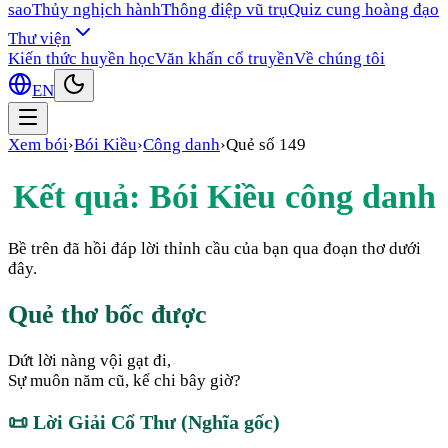
sao
Thủy nghịch hành
Thông điệp vũ trụ
Quiz cung hoàng đạo
Thư viện
Kiến thức huyền học
Văn khấn cổ truyền
Về chúng tôi
EN
Xem bói
›
Bói Kiều
›
Công danh
›
Quẻ số
149
Kết quả: Bói Kiều
công danh
Bề trên đã hồi đáp lời thỉnh cầu của bạn qua đoạn thơ dưới
đây.
Quẻ thơ bốc được
Dứt lời nàng vội gạt đi,
Sự muôn năm cũ, kể chi bây giờ?
📜
Lời Giải Cổ Thư (Nghĩa gốc)