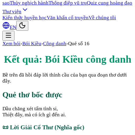
sao
Thủy nghịch hành
Thông điệp vũ trụ
Quiz cung hoàng đạo
Thư viện
Kiến thức huyền học
Văn khấn cổ truyền
Về chúng tôi
EN
Xem bói
›
Bói Kiều
›
Công danh
›
Quẻ số
16
Kết quả: Bói Kiều
công danh
Bề trên đã hồi đáp lời thỉnh cầu của bạn qua đoạn thơ dưới
đây.
Quẻ thơ bốc được
Dầu chăng xét tấm tình si,
Thiệt đây, mà có ích gì đến ai.
📜
Lời Giải Cổ Thư (Nghĩa gốc)