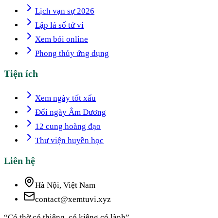
Lịch vạn sự 2026
Lập lá số tử vi
Xem bói online
Phong thủy ứng dụng
Tiện ích
Xem ngày tốt xấu
Đổi ngày Âm Dương
12 cung hoàng đạo
Thư viện huyền học
Liên hệ
Hà Nội, Việt Nam
contact@xemtuvi.xyz
“Có thờ có thiêng, có kiêng có lành”