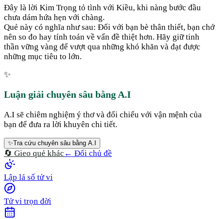
Đây là lời Kim Trọng tỏ tình với Kiều, khi nàng bước đầu
chưa dám hứa hẹn với chàng.
Quẻ này có nghĩa như sau: Đối với bạn bè thân thiết, bạn chớ
nên so đo hay tính toán về vấn đề thiệt hơn. Hãy giữ tinh
thần vững vàng để vượt qua những khó khăn và đạt được
những mục tiêu to lớn.
✨
Luận giải chuyên sâu bằng A.I
A.I sẽ chiêm nghiệm ý thơ và đối chiếu với vận mệnh của
bạn để đưa ra lời khuyên chi tiết.
✨
Tra cứu chuyên sâu bằng A.I
🔄 Gieo quẻ khác
← Đổi chủ đề
Lập lá số tử vi
Tử vi trọn đời