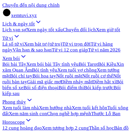
Chuyển đến nội dung chính
xemtuvi.xyz
Lịch & ngày tốt
Lịch vạn sự
Xem ngày tốt xấu
Chuyển đổi lịch
Xem giờ tốt
Tử vi
Lá số tử vi
Xem bát tự (tứ trụ)
Tử vi trọn đời
Tử vi hàng
ngày
Vận hạn & sao hạn
Tử vi 12 con giáp
Tử vi năm 2026
Xem bói
Bói bài Tây
Xem bói bài Tây tình yêu
Bói Tarot
Bói Kiều
Xin
xăm Quan Âm
Bói tình yêu
Xem tuổi vợ chồng
Xem tướng
mặt
Bói chỉ tay
Bói hoa tay
Nốt ruồi mặt
Nốt ruồi cơ thể
Nốt
ruồi bàn tay
Giải mã giấc mơ
Điềm nháy mắt
Điềm hắt xì
Bói
biển số xe
Bói số điện thoại
Bói điểm thi
Bói kiếp trước
Bói
kiếp sau
Phong thủy
Xem tuổi làm nhà
Xem hướng nhà
Xem tuổi kết hôn
Tuổi xông
đất
Xem năm sinh con
Chọn nghề hợp mệnh
Thước Lỗ Ban
Horoscope
12 cung hoàng đạo
Xem tương hợp 2 cung
Thần số học
Bản đồ