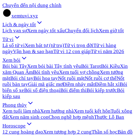
Chuyển đến nội dung chính
xemtuvi.xyz
Lịch & ngày tốt
Lịch vạn sự
Xem ngày tốt xấu
Chuyển đổi lịch
Xem giờ tốt
Tử vi
Lá số tử vi
Xem bát tự (tứ trụ)
Tử vi trọn đời
Tử vi hàng
ngày
Vận hạn & sao hạn
Tử vi 12 con giáp
Tử vi năm 2026
Xem bói
Bói bài Tây
Xem bói bài Tây tình yêu
Bói Tarot
Bói Kiều
Xin
xăm Quan Âm
Bói tình yêu
Xem tuổi vợ chồng
Xem tướng
mặt
Bói chỉ tay
Bói hoa tay
Nốt ruồi mặt
Nốt ruồi cơ thể
Nốt
ruồi bàn tay
Giải mã giấc mơ
Điềm nháy mắt
Điềm hắt xì
Bói
biển số xe
Bói số điện thoại
Bói điểm thi
Bói kiếp trước
Bói
kiếp sau
Phong thủy
Xem tuổi làm nhà
Xem hướng nhà
Xem tuổi kết hôn
Tuổi xông
đất
Xem năm sinh con
Chọn nghề hợp mệnh
Thước Lỗ Ban
Horoscope
12 cung hoàng đạo
Xem tương hợp 2 cung
Thần số học
Bản đồ