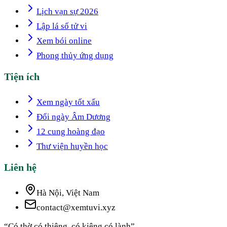
Lịch vạn sự 2026
Lập lá số tử vi
Xem bói online
Phong thủy ứng dụng
Tiện ích
Xem ngày tốt xấu
Đổi ngày Âm Dương
12 cung hoàng đạo
Thư viện huyền học
Liên hệ
Hà Nội, Việt Nam
contact@xemtuvi.xyz
“Có thờ có thiêng, có kiêng có lành”