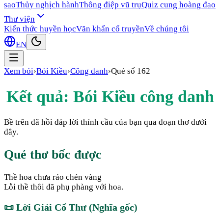
sao
Thủy nghịch hành
Thông điệp vũ trụ
Quiz cung hoàng đạo
Thư viện
Kiến thức huyền học
Văn khấn cổ truyền
Về chúng tôi
EN
Xem bói
›
Bói Kiều
›
Công danh
›
Quẻ số
162
Kết quả: Bói Kiều
công danh
Bề trên đã hồi đáp lời thỉnh cầu của bạn qua đoạn thơ dưới
đây.
Quẻ thơ bốc được
Thề hoa chưa ráo chén vàng
Lỗi thề thôi đã phụ phàng với hoa.
📜
Lời Giải Cổ Thư (Nghĩa gốc)