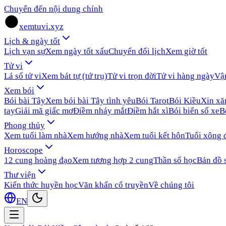
Chuyển đến nội dung chính
xemtuvi.xyz
Lịch & ngày tốt
Lịch vạn sự
Xem ngày tốt xấu
Chuyển đổi lịch
Xem giờ tốt
Tử vi
Lá số tử vi
Xem bát tự (tứ trụ)
Tử vi trọn đời
Tử vi hàng ngày
Vậ
Xem bói
Bói bài Tây
Xem bói bài Tây tình yêu
Bói Tarot
Bói Kiều
Xin x
tay
Giải mã giấc mơ
Điềm nháy mắt
Điềm hắt xì
Bói biển số xe
B
Phong thủy
Xem tuổi làm nhà
Xem hướng nhà
Xem tuổi kết hôn
Tuổi xông 
Horoscope
12 cung hoàng đạo
Xem tương hợp 2 cung
Thần số học
Bản đồ 
Thư viện
Kiến thức huyền học
Văn khấn cổ truyền
Về chúng tôi
EN