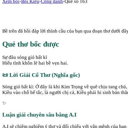
Xem bói
›
Bói Kiều
›
Công danh
›
Quẻ số
163
Bề trên đã hồi đáp lời thỉnh cầu của bạn qua đoạn thơ dưới đây
Quẻ thơ bốc được
Sự đâu sóng gió bất kì
Hiếu tình khôn lẽ hai bề vẹn hai.
📜
Lời Giải Cổ Thư (Nghĩa gốc)
Sóng gió bất kì: Ở đây là khi Kim Trọng về quê chịu tang chú,
Kiều vào chỗ bế tắc, là người chị cả, Kiều phải hi sinh bản th
✨
Luận giải chuyên sâu bằng A.I
A.I sẽ chiêm nghiệm ý thơ và đối chiếu với vận mệnh của bạn đ