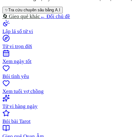
✨
Tra cứu chuyên sâu bằng A.I
🔄 Gieo quẻ khác
← Đổi chủ đề
Lập lá số tử vi
Tử vi trọn đời
Xem ngày tốt
Bói tình yêu
Xem tuổi vợ chồng
Tử vi hàng ngày
Bói bài Tarot
Gieo quẻ Quan Âm