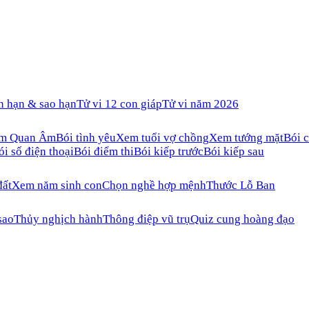
n hạn & sao hạn
Tử vi 12 con giáp
Tử vi năm 2026
ăm Quan Âm
Bói tình yêu
Xem tuổi vợ chồng
Xem tướng mặt
Bói c
ói số điện thoại
Bói điểm thi
Bói kiếp trước
Bói kiếp sau
đất
Xem năm sinh con
Chọn nghề hợp mệnh
Thước Lỗ Ban
sao
Thủy nghịch hành
Thông điệp vũ trụ
Quiz cung hoàng đạo