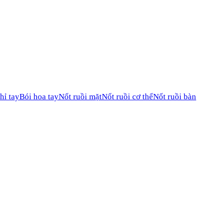
hỉ tay
Bói hoa tay
Nốt ruồi mặt
Nốt ruồi cơ thể
Nốt ruồi bàn