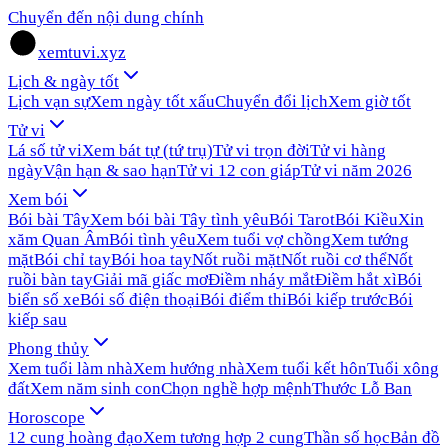
Chuyển đến nội dung chính
xemtuvi.xyz
Lịch & ngày tốt
Lịch vạn sự
Xem ngày tốt xấu
Chuyển đổi lịch
Xem giờ tốt
Tử vi
Lá số tử vi
Xem bát tự (tứ trụ)
Tử vi trọn đời
Tử vi hàng
ngày
Vận hạn & sao hạn
Tử vi 12 con giáp
Tử vi năm 2026
Xem bói
Bói bài Tây
Xem bói bài Tây tình yêu
Bói Tarot
Bói Kiều
Xin
xăm Quan Âm
Bói tình yêu
Xem tuổi vợ chồng
Xem tướng
mặt
Bói chỉ tay
Bói hoa tay
Nốt ruồi mặt
Nốt ruồi cơ thể
Nốt
ruồi bàn tay
Giải mã giấc mơ
Điềm nháy mắt
Điềm hắt xì
Bói
biển số xe
Bói số điện thoại
Bói điểm thi
Bói kiếp trước
Bói
kiếp sau
Phong thủy
Xem tuổi làm nhà
Xem hướng nhà
Xem tuổi kết hôn
Tuổi xông
đất
Xem năm sinh con
Chọn nghề hợp mệnh
Thước Lỗ Ban
Horoscope
12 cung hoàng đạo
Xem tương hợp 2 cung
Thần số học
Bản đồ