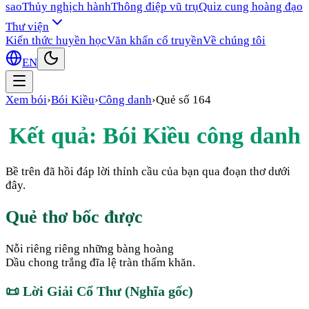
sao
Thủy nghịch hành
Thông điệp vũ trụ
Quiz cung hoàng đạo
Thư viện
Kiến thức huyền học
Văn khấn cổ truyền
Về chúng tôi
EN
Xem bói
›
Bói Kiều
›
Công danh
›
Quẻ số
164
Kết quả: Bói Kiều
công danh
Bề trên đã hồi đáp lời thỉnh cầu của bạn qua đoạn thơ dưới
đây.
Quẻ thơ bốc được
Nỗi riêng riêng những bàng hoàng
Dầu chong trắng đĩa lệ tràn thấm khăn.
📜
Lời Giải Cổ Thư (Nghĩa gốc)