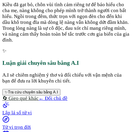
Kiều đã gạt bỏ, chôn vùi tình cảm riêng tư để báo hiếu cho
cha mẹ, nàng không cho phép mình trở thành người con bất
hiếu. Ngồi trong đêm, thức trọn với ngọn đèn cho đến khi
dầu khô trong đĩa mà dòng lệ nàng vẫn không dứt đầm khăn.
Trong lòng nàng là sự cô độc, đau xót chỉ mang riêng mình,
và nàng cảm thấy hoàn toàn bế tắc trước cơn gia biến của gia
đình.
✨
Luận giải chuyên sâu bằng A.I
A.I sẽ chiêm nghiệm ý thơ và đối chiếu với vận mệnh của
bạn để đưa ra lời khuyên chi tiết.
✨
Tra cứu chuyên sâu bằng A.I
🔄 Gieo quẻ khác
← Đổi chủ đề
Lập lá số tử vi
Tử vi trọn đời