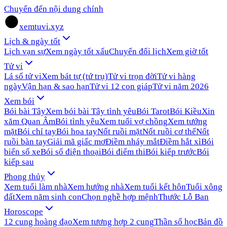
Chuyển đến nội dung chính
xemtuvi.xyz
Lịch & ngày tốt
Lịch vạn sự
Xem ngày tốt xấu
Chuyển đổi lịch
Xem giờ tốt
Tử vi
Lá số tử vi
Xem bát tự (tứ trụ)
Tử vi trọn đời
Tử vi hàng
ngày
Vận hạn & sao hạn
Tử vi 12 con giáp
Tử vi năm 2026
Xem bói
Bói bài Tây
Xem bói bài Tây tình yêu
Bói Tarot
Bói Kiều
Xin
xăm Quan Âm
Bói tình yêu
Xem tuổi vợ chồng
Xem tướng
mặt
Bói chỉ tay
Bói hoa tay
Nốt ruồi mặt
Nốt ruồi cơ thể
Nốt
ruồi bàn tay
Giải mã giấc mơ
Điềm nháy mắt
Điềm hắt xì
Bói
biển số xe
Bói số điện thoại
Bói điểm thi
Bói kiếp trước
Bói
kiếp sau
Phong thủy
Xem tuổi làm nhà
Xem hướng nhà
Xem tuổi kết hôn
Tuổi xông
đất
Xem năm sinh con
Chọn nghề hợp mệnh
Thước Lỗ Ban
Horoscope
12 cung hoàng đạo
Xem tương hợp 2 cung
Thần số học
Bản đồ