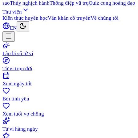
sao
Thủy nghịch hành
Thông điệp vũ trụ
Quiz cung hoàng đạo
Thư viện
Kiến thức huyền học
Văn khấn cổ truyền
Về chúng tôi
EN
Lập lá số tử vi
Tử vi trọn đời
Xem ngày tốt
Bói tình yêu
Xem tuổi vợ chồng
Tử vi hàng ngày