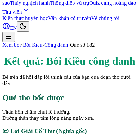
sao
Thủy nghịch hành
Thông điệp vũ trụ
Quiz cung hoàng đạo
Thư viện
Kiến thức huyền học
Văn khấn cổ truyền
Về chúng tôi
EN
Xem bói
›
Bói Kiều
›
Công danh
›
Quẻ số
182
Kết quả: Bói Kiều
công danh
Bề trên đã hồi đáp lời thỉnh cầu của bạn qua đoạn thơ dưới
đây.
Quẻ thơ bốc được
Thần hôn chăm chút lễ thường,
Dưỡng thân thay tấm lòng nàng ngày xưa.
📜
Lời Giải Cổ Thư (Nghĩa gốc)