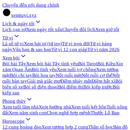
Chuyển đến nội dung chính
xemtuvi.xyz
Lịch & ngày tốt
Lịch vạn sự
Xem ngày tốt xấu
Chuyển đổi lịch
Xem giờ tốt
Tử vi
Lá số tử vi
Xem bát tự (tứ trụ)
Tử vi trọn đời
Tử vi hàng
ngày
Vận hạn & sao hạn
Tử vi 12 con giáp
Tử vi năm 2026
Xem bói
Bói bài Tây
Xem bói bài Tây tình yêu
Bói Tarot
Bói Kiều
Xin
xăm Quan Âm
Bói tình yêu
Xem tuổi vợ chồng
Xem tướng
mặt
Bói chỉ tay
Bói hoa tay
Nốt ruồi mặt
Nốt ruồi cơ thể
Nốt
ruồi bàn tay
Giải mã giấc mơ
Điềm nháy mắt
Điềm hắt xì
Bói
biển số xe
Bói số điện thoại
Bói điểm thi
Bói kiếp trước
Bói
kiếp sau
Phong thủy
Xem tuổi làm nhà
Xem hướng nhà
Xem tuổi kết hôn
Tuổi xông
đất
Xem năm sinh con
Chọn nghề hợp mệnh
Thước Lỗ Ban
Horoscope
12 cung hoàng đạo
Xem tương hợp 2 cung
Thần số học
Bản đồ