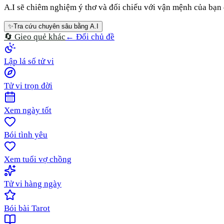
A.I sẽ chiêm nghiệm ý thơ và đối chiếu với vận mệnh của bạn đ
✨
Tra cứu chuyên sâu bằng A.I
🔄 Gieo quẻ khác
← Đổi chủ đề
Lập lá số tử vi
Tử vi trọn đời
Xem ngày tốt
Bói tình yêu
Xem tuổi vợ chồng
Tử vi hàng ngày
Bói bài Tarot