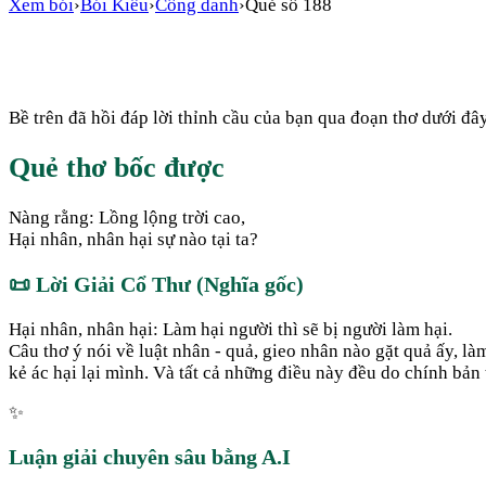
Xem bói
›
Bói Kiều
›
Công danh
›
Quẻ số
188
Bề trên đã hồi đáp lời thỉnh cầu của bạn qua đoạn thơ dưới đây
Quẻ thơ bốc được
Nàng rằng: Lồng lộng trời cao,
Hại nhân, nhân hại sự nào tại ta?
📜
Lời Giải Cổ Thư (Nghĩa gốc)
Hại nhân, nhân hại: Làm hại người thì sẽ bị người làm hại.
Câu thơ ý nói về luật nhân - quả, gieo nhân nào gặt quả ấy, là
kẻ ác hại lại mình. Và tất cả những điều này đều do chính bản
✨
Luận giải chuyên sâu bằng A.I