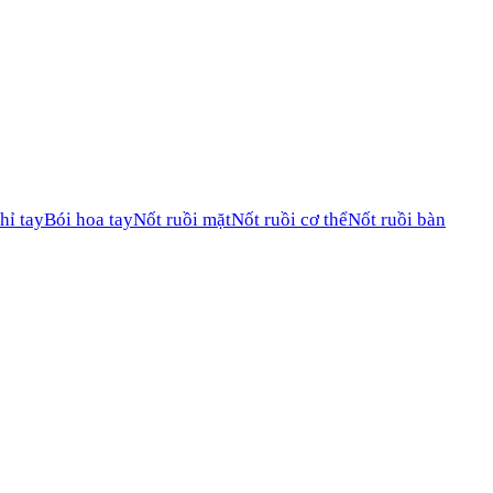
hỉ tay
Bói hoa tay
Nốt ruồi mặt
Nốt ruồi cơ thể
Nốt ruồi bàn