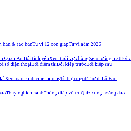
n hạn & sao hạn
Tử vi 12 con giáp
Tử vi năm 2026
ăm Quan Âm
Bói tình yêu
Xem tuổi vợ chồng
Xem tướng mặt
Bói c
ói số điện thoại
Bói điểm thi
Bói kiếp trước
Bói kiếp sau
đất
Xem năm sinh con
Chọn nghề hợp mệnh
Thước Lỗ Ban
sao
Thủy nghịch hành
Thông điệp vũ trụ
Quiz cung hoàng đạo