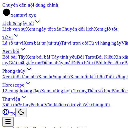
Chuyển đến nội dung chính
xemtuvi.xyz
Lịch & ngày tốt
Lịch vạn sự
Xem ngày tốt xấu
Chuyển đổi lịch
Xem giờ tốt
Tử vi
Lá số tử vi
Xem bát tự (tứ trụ)
Tử vi trọn đời
Tử vi hàng ngày
Vậ
Xem bói
Bói bài Tây
Xem bói bài Tây tình yêu
Bói Tarot
Bói Kiều
Xin x
tay
Giải mã giấc mơ
Điềm nháy mắt
Điềm hắt xì
Bói biển số xe
B
Phong thủy
Xem tuổi làm nhà
Xem hướng nhà
Xem tuổi kết hôn
Tuổi xông 
Horoscope
12 cung hoàng đạo
Xem tương hợp 2 cung
Thần số học
Bản đồ 
Thư viện
Kiến thức huyền học
Văn khấn cổ truyền
Về chúng tôi
EN