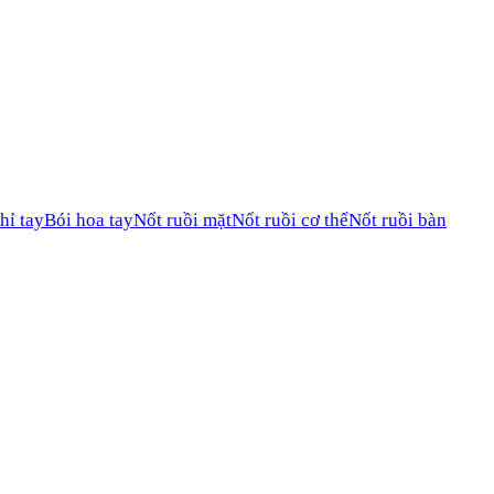
hỉ tay
Bói hoa tay
Nốt ruồi mặt
Nốt ruồi cơ thể
Nốt ruồi bàn