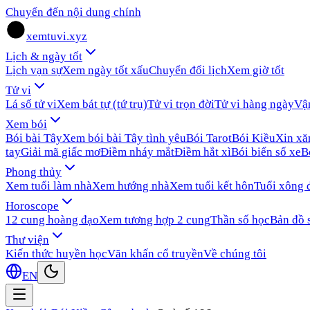
Chuyển đến nội dung chính
xemtuvi.xyz
Lịch & ngày tốt
Lịch vạn sự
Xem ngày tốt xấu
Chuyển đổi lịch
Xem giờ tốt
Tử vi
Lá số tử vi
Xem bát tự (tứ trụ)
Tử vi trọn đời
Tử vi hàng ngày
Vậ
Xem bói
Bói bài Tây
Xem bói bài Tây tình yêu
Bói Tarot
Bói Kiều
Xin x
tay
Giải mã giấc mơ
Điềm nháy mắt
Điềm hắt xì
Bói biển số xe
B
Phong thủy
Xem tuổi làm nhà
Xem hướng nhà
Xem tuổi kết hôn
Tuổi xông 
Horoscope
12 cung hoàng đạo
Xem tương hợp 2 cung
Thần số học
Bản đồ 
Thư viện
Kiến thức huyền học
Văn khấn cổ truyền
Về chúng tôi
EN