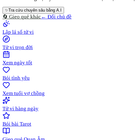
✨
Tra cứu chuyên sâu bằng A.I
🔄 Gieo quẻ khác
← Đổi chủ đề
Lập lá số tử vi
Tử vi trọn đời
Xem ngày tốt
Bói tình yêu
Xem tuổi vợ chồng
Tử vi hàng ngày
Bói bài Tarot
Gieo quẻ Quan Âm