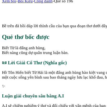
Xem bói
›
Bói Kiều
›
Công danh
›
Quẻ số
196
Bề trên đã hồi đáp lời thỉnh cầu của bạn qua đoạn thơ dưới đây
Quẻ thơ bốc được
Biết Từ là đấng anh hùng,
Biết nàng cũng dự quân trung luận bàn.
📜
Lời Giải Cổ Thư (Nghĩa gốc)
Hồ Tôn Hiến biết Từ Hải là một đấng anh hùng hào kiệt vang 
một cuộc sống yên bình sau bao tháng ngày lưu lạc khổ đau, 
✨
Luận giải chuyên sâu bằng A.I
A.I sẽ chiêm nghiệm ý thơ và đối chiếu với vận mệnh của bạn đ