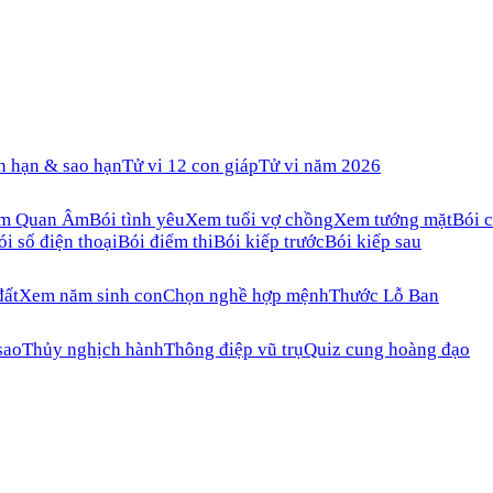
n hạn & sao hạn
Tử vi 12 con giáp
Tử vi năm 2026
ăm Quan Âm
Bói tình yêu
Xem tuổi vợ chồng
Xem tướng mặt
Bói c
ói số điện thoại
Bói điểm thi
Bói kiếp trước
Bói kiếp sau
đất
Xem năm sinh con
Chọn nghề hợp mệnh
Thước Lỗ Ban
sao
Thủy nghịch hành
Thông điệp vũ trụ
Quiz cung hoàng đạo