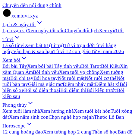
Chuyển đến nội dung chính
xemtuvi.xyz
Lịch & ngày tốt
Lịch vạn sự
Xem ngày tốt xấu
Chuyển đổi lịch
Xem giờ tốt
Tử vi
Lá số tử vi
Xem bát tự (tứ trụ)
Tử vi trọn đời
Tử vi hàng
ngày
Vận hạn & sao hạn
Tử vi 12 con giáp
Tử vi năm 2026
Xem bói
Bói bài Tây
Xem bói bài Tây tình yêu
Bói Tarot
Bói Kiều
Xin
xăm Quan Âm
Bói tình yêu
Xem tuổi vợ chồng
Xem tướng
mặt
Bói chỉ tay
Bói hoa tay
Nốt ruồi mặt
Nốt ruồi cơ thể
Nốt
ruồi bàn tay
Giải mã giấc mơ
Điềm nháy mắt
Điềm hắt xì
Bói
biển số xe
Bói số điện thoại
Bói điểm thi
Bói kiếp trước
Bói
kiếp sau
Phong thủy
Xem tuổi làm nhà
Xem hướng nhà
Xem tuổi kết hôn
Tuổi xông
đất
Xem năm sinh con
Chọn nghề hợp mệnh
Thước Lỗ Ban
Horoscope
12 cung hoàng đạo
Xem tương hợp 2 cung
Thần số học
Bản đồ