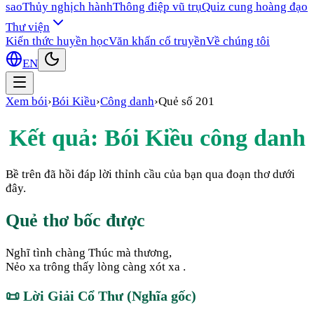
sao
Thủy nghịch hành
Thông điệp vũ trụ
Quiz cung hoàng đạo
Thư viện
Kiến thức huyền học
Văn khấn cổ truyền
Về chúng tôi
EN
Xem bói
›
Bói Kiều
›
Công danh
›
Quẻ số
201
Kết quả: Bói Kiều
công danh
Bề trên đã hồi đáp lời thỉnh cầu của bạn qua đoạn thơ dưới
đây.
Quẻ thơ bốc được
Nghĩ tình chàng Thúc mà thương,
Nẻo xa trông thấy lòng càng xót xa .
📜
Lời Giải Cổ Thư (Nghĩa gốc)