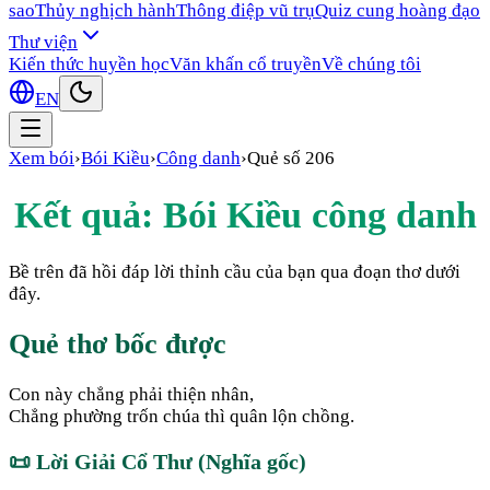
sao
Thủy nghịch hành
Thông điệp vũ trụ
Quiz cung hoàng đạo
Thư viện
Kiến thức huyền học
Văn khấn cổ truyền
Về chúng tôi
EN
Xem bói
›
Bói Kiều
›
Công danh
›
Quẻ số
206
Kết quả: Bói Kiều
công danh
Bề trên đã hồi đáp lời thỉnh cầu của bạn qua đoạn thơ dưới
đây.
Quẻ thơ bốc được
Con này chẳng phải thiện nhân,
Chẳng phường trốn chúa thì quân lộn chồng.
📜
Lời Giải Cổ Thư (Nghĩa gốc)