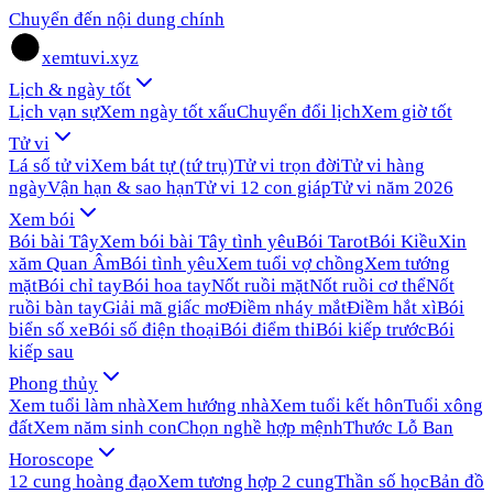
Chuyển đến nội dung chính
xemtuvi.xyz
Lịch & ngày tốt
Lịch vạn sự
Xem ngày tốt xấu
Chuyển đổi lịch
Xem giờ tốt
Tử vi
Lá số tử vi
Xem bát tự (tứ trụ)
Tử vi trọn đời
Tử vi hàng
ngày
Vận hạn & sao hạn
Tử vi 12 con giáp
Tử vi năm 2026
Xem bói
Bói bài Tây
Xem bói bài Tây tình yêu
Bói Tarot
Bói Kiều
Xin
xăm Quan Âm
Bói tình yêu
Xem tuổi vợ chồng
Xem tướng
mặt
Bói chỉ tay
Bói hoa tay
Nốt ruồi mặt
Nốt ruồi cơ thể
Nốt
ruồi bàn tay
Giải mã giấc mơ
Điềm nháy mắt
Điềm hắt xì
Bói
biển số xe
Bói số điện thoại
Bói điểm thi
Bói kiếp trước
Bói
kiếp sau
Phong thủy
Xem tuổi làm nhà
Xem hướng nhà
Xem tuổi kết hôn
Tuổi xông
đất
Xem năm sinh con
Chọn nghề hợp mệnh
Thước Lỗ Ban
Horoscope
12 cung hoàng đạo
Xem tương hợp 2 cung
Thần số học
Bản đồ