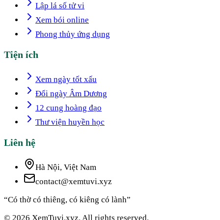
Lập lá số tử vi
Xem bói online
Phong thủy ứng dụng
Tiện ích
Xem ngày tốt xấu
Đổi ngày Âm Dương
12 cung hoàng đạo
Thư viện huyền học
Liên hệ
Hà Nội, Việt Nam
contact@xemtuvi.xyz
“Có thờ có thiêng, có kiêng có lành”
© 2026 XemTuvi.xyz. All rights reserved.