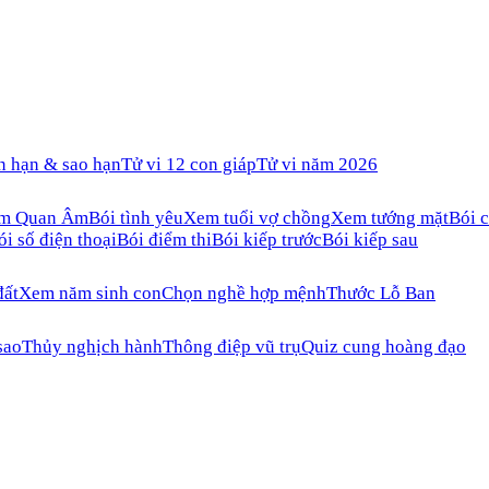
n hạn & sao hạn
Tử vi 12 con giáp
Tử vi năm 2026
ăm Quan Âm
Bói tình yêu
Xem tuổi vợ chồng
Xem tướng mặt
Bói c
ói số điện thoại
Bói điểm thi
Bói kiếp trước
Bói kiếp sau
đất
Xem năm sinh con
Chọn nghề hợp mệnh
Thước Lỗ Ban
sao
Thủy nghịch hành
Thông điệp vũ trụ
Quiz cung hoàng đạo