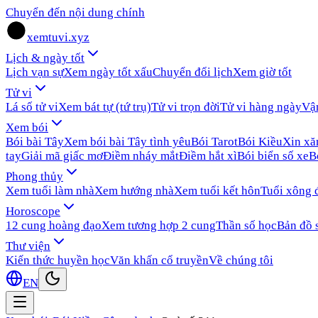
Chuyển đến nội dung chính
xemtuvi.xyz
Lịch & ngày tốt
Lịch vạn sự
Xem ngày tốt xấu
Chuyển đổi lịch
Xem giờ tốt
Tử vi
Lá số tử vi
Xem bát tự (tứ trụ)
Tử vi trọn đời
Tử vi hàng ngày
Vậ
Xem bói
Bói bài Tây
Xem bói bài Tây tình yêu
Bói Tarot
Bói Kiều
Xin x
tay
Giải mã giấc mơ
Điềm nháy mắt
Điềm hắt xì
Bói biển số xe
B
Phong thủy
Xem tuổi làm nhà
Xem hướng nhà
Xem tuổi kết hôn
Tuổi xông 
Horoscope
12 cung hoàng đạo
Xem tương hợp 2 cung
Thần số học
Bản đồ 
Thư viện
Kiến thức huyền học
Văn khấn cổ truyền
Về chúng tôi
EN