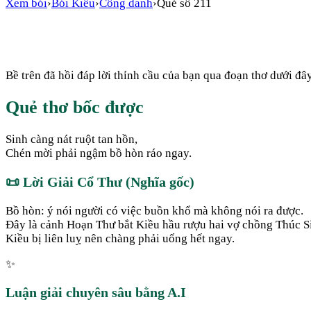
Xem bói
›
Bói Kiều
›
Công danh
›
Quẻ số
211
Bề trên đã hồi đáp lời thỉnh cầu của bạn qua đoạn thơ dưới đây
Quẻ thơ bốc được
Sinh càng nát ruột tan hồn,
Chén mời phải ngậm bồ hòn ráo ngay.
📜
Lời Giải Cổ Thư (Nghĩa gốc)
Bồ hòn: ý nói người có việc buồn khổ mà không nói ra được.
Đây là cảnh Hoạn Thư bắt Kiều hầu rượu hai vợ chồng Thúc S
Kiều bị liên luỵ nên chàng phải uống hết ngay.
✨
Luận giải chuyên sâu bằng A.I