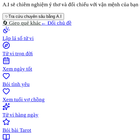
A.I sẽ chiêm nghiệm ý thơ và đối chiếu với vận mệnh của bạn đ
✨
Tra cứu chuyên sâu bằng A.I
🔄 Gieo quẻ khác
← Đổi chủ đề
Lập lá số tử vi
Tử vi trọn đời
Xem ngày tốt
Bói tình yêu
Xem tuổi vợ chồng
Tử vi hàng ngày
Bói bài Tarot