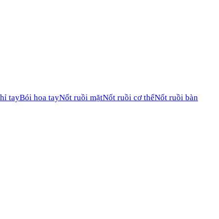
hỉ tay
Bói hoa tay
Nốt ruồi mặt
Nốt ruồi cơ thể
Nốt ruồi bàn