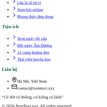
Lập lá số tử vi
Xem bói online
Phong thủy ứng dụng
Tiện ích
Xem ngày tốt xấu
Đổi ngày Âm Dương
12 cung hoàng đạo
Thư viện huyền học
Liên hệ
Hà Nội, Việt Nam
contact@xemtuvi.xyz
“Có thờ có thiêng, có kiêng có lành”
© 2026 XemTuvi.xyz. All rights reserved.