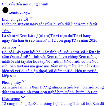
Chuyển đến nội dung chính
xemtuvi.xyz
Lịch & ngày tốt
Lịch vạn sự
Xem ngày tốt xấu
Chuyển đổi lịch
Xem giờ tốt
Tử vi
Lá số tử vi
Xem bát tự (tứ trụ)
Tử vi trọn đời
Tử vi hàng
ngày
Vận hạn & sao hạn
Tử vi 12 con giáp
Tử vi năm 2026
Xem bói
Bói bài Tây
Xem bói bài Tây tình yêu
Bói Tarot
Bói Kiều
Xin
xăm Quan Âm
Bói tình yêu
Xem tuổi vợ chồng
Xem tướng
mặt
Bói chỉ tay
Bói hoa tay
Nốt ruồi mặt
Nốt ruồi cơ thể
Nốt
ruồi bàn tay
Giải mã giấc mơ
Điềm nháy mắt
Điềm hắt xì
Bói
biển số xe
Bói số điện thoại
Bói điểm thi
Bói kiếp trước
Bói
kiếp sau
Phong thủy
Xem tuổi làm nhà
Xem hướng nhà
Xem tuổi kết hôn
Tuổi xông
đất
Xem năm sinh con
Chọn nghề hợp mệnh
Thước Lỗ Ban
Horoscope
12 cung hoàng đạo
Xem tương hợp 2 cung
Thần số học
Bản đồ