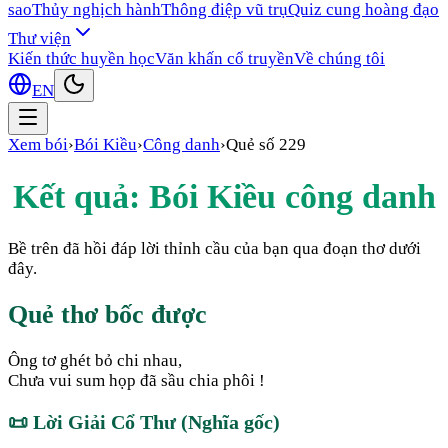
sao
Thủy nghịch hành
Thông điệp vũ trụ
Quiz cung hoàng đạo
Thư viện
Kiến thức huyền học
Văn khấn cổ truyền
Về chúng tôi
EN
Xem bói
›
Bói Kiều
›
Công danh
›
Quẻ số
229
Kết quả: Bói Kiều
công danh
Bề trên đã hồi đáp lời thỉnh cầu của bạn qua đoạn thơ dưới
đây.
Quẻ thơ bốc được
Ông tơ ghét bỏ chi nhau,
Chưa vui sum họp đã sầu chia phôi !
📜
Lời Giải Cổ Thư (Nghĩa gốc)