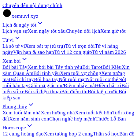
Chuyển đến nội dung chính
xemtuvi.xyz
Lịch & ngày tốt
Lịch vạn sự
Xem ngày tốt xấu
Chuyển đổi lịch
Xem giờ tốt
Tử vi
Lá số tử vi
Xem bát tự (tứ trụ)
Tử vi trọn đời
Tử vi hàng
ngày
Vận hạn & sao hạn
Tử vi 12 con giáp
Tử vi năm 2026
Xem bói
Bói bài Tây
Xem bói bài Tây tình yêu
Bói Tarot
Bói Kiều
Xin
xăm Quan Âm
Bói tình yêu
Xem tuổi vợ chồng
Xem tướng
mặt
Bói chỉ tay
Bói hoa tay
Nốt ruồi mặt
Nốt ruồi cơ thể
Nốt
ruồi bàn tay
Giải mã giấc mơ
Điềm nháy mắt
Điềm hắt xì
Bói
biển số xe
Bói số điện thoại
Bói điểm thi
Bói kiếp trước
Bói
kiếp sau
Phong thủy
Xem tuổi làm nhà
Xem hướng nhà
Xem tuổi kết hôn
Tuổi xông
đất
Xem năm sinh con
Chọn nghề hợp mệnh
Thước Lỗ Ban
Horoscope
12 cung hoàng đạo
Xem tương hợp 2 cung
Thần số học
Bản đồ