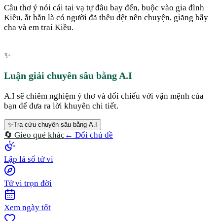
Câu thơ ý nói cái tai vạ tự đâu bay đến, buộc vào gia đình
Kiều, ắt hẳn là có người đã thêu dệt nên chuyện, giăng bẫy
cha và em trai Kiều.
✨
Luận giải chuyên sâu bằng A.I
A.I sẽ chiêm nghiệm ý thơ và đối chiếu với vận mệnh của
bạn để đưa ra lời khuyên chi tiết.
✨
Tra cứu chuyên sâu bằng A.I
🔄 Gieo quẻ khác
← Đổi chủ đề
Lập lá số tử vi
Tử vi trọn đời
Xem ngày tốt