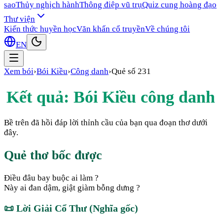
sao
Thủy nghịch hành
Thông điệp vũ trụ
Quiz cung hoàng đạo
Thư viện
Kiến thức huyền học
Văn khấn cổ truyền
Về chúng tôi
EN
Xem bói
›
Bói Kiều
›
Công danh
›
Quẻ số
231
Kết quả: Bói Kiều
công danh
Bề trên đã hồi đáp lời thỉnh cầu của bạn qua đoạn thơ dưới
đây.
Quẻ thơ bốc được
Điều đâu bay buộc ai làm ?
Này ai đan dậm, giật giàm bỗng dưng ?
📜
Lời Giải Cổ Thư (Nghĩa gốc)