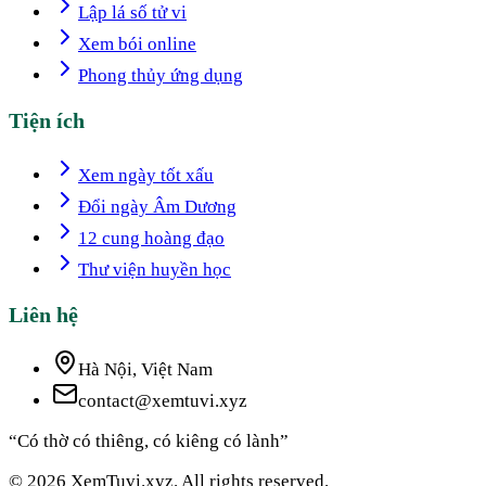
Lập lá số tử vi
Xem bói online
Phong thủy ứng dụng
Tiện ích
Xem ngày tốt xấu
Đổi ngày Âm Dương
12 cung hoàng đạo
Thư viện huyền học
Liên hệ
Hà Nội, Việt Nam
contact@xemtuvi.xyz
“Có thờ có thiêng, có kiêng có lành”
© 2026 XemTuvi.xyz. All rights reserved.