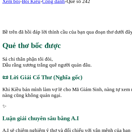
Xem bói
›
Bói Kiều
›
Công danh
›
Quẻ số
242
Bề trên đã hồi đáp lời thỉnh cầu của bạn qua đoạn thơ dưới đây
Quẻ thơ bốc được
Sá chi thân phận tôi đòi,
Dẫu rằng xương trắng quê người quản đâu.
📜
Lời Giải Cổ Thư (Nghĩa gốc)
Khi Kiều bán mình làm vợ lẽ cho Mã Giám Sinh, nàng tự xem mì
nàng cũng không quản ngại.
✨
Luận giải chuyên sâu bằng A.I
A.I sẽ chiêm nghiệm ý thơ và đối chiếu với vận mệnh của bạn đ