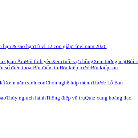
n hạn & sao hạn
Tử vi 12 con giáp
Tử vi năm 2026
ăm Quan Âm
Bói tình yêu
Xem tuổi vợ chồng
Xem tướng mặt
Bói c
ói số điện thoại
Bói điểm thi
Bói kiếp trước
Bói kiếp sau
đất
Xem năm sinh con
Chọn nghề hợp mệnh
Thước Lỗ Ban
sao
Thủy nghịch hành
Thông điệp vũ trụ
Quiz cung hoàng đạo