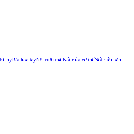
hỉ tay
Bói hoa tay
Nốt ruồi mặt
Nốt ruồi cơ thể
Nốt ruồi bàn