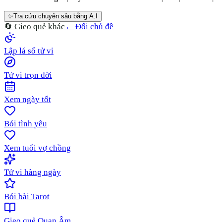
✨
Tra cứu chuyên sâu bằng A.I
🔄 Gieo quẻ khác
← Đổi chủ đề
Lập lá số tử vi
Tử vi trọn đời
Xem ngày tốt
Bói tình yêu
Xem tuổi vợ chồng
Tử vi hàng ngày
Bói bài Tarot
Gieo quẻ Quan Âm