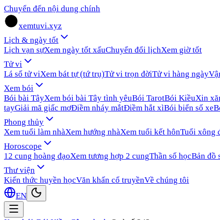
Chuyển đến nội dung chính
xemtuvi.xyz
Lịch & ngày tốt
Lịch vạn sự
Xem ngày tốt xấu
Chuyển đổi lịch
Xem giờ tốt
Tử vi
Lá số tử vi
Xem bát tự (tứ trụ)
Tử vi trọn đời
Tử vi hàng ngày
Vậ
Xem bói
Bói bài Tây
Xem bói bài Tây tình yêu
Bói Tarot
Bói Kiều
Xin x
tay
Giải mã giấc mơ
Điềm nháy mắt
Điềm hắt xì
Bói biển số xe
B
Phong thủy
Xem tuổi làm nhà
Xem hướng nhà
Xem tuổi kết hôn
Tuổi xông 
Horoscope
12 cung hoàng đạo
Xem tương hợp 2 cung
Thần số học
Bản đồ 
Thư viện
Kiến thức huyền học
Văn khấn cổ truyền
Về chúng tôi
EN