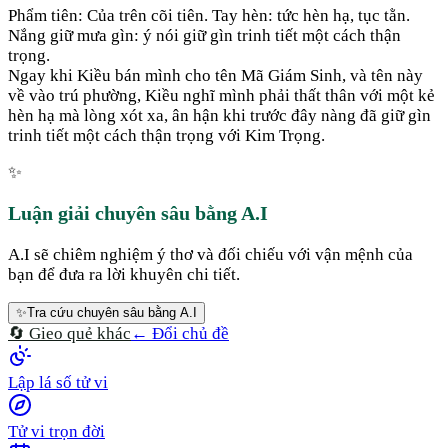
Phẩm tiên: Của trên cõi tiên. Tay hèn: tức hèn hạ, tục tằn.
Nắng giữ mưa gìn: ý nói giữ gìn trinh tiết một cách thận
trọng.
Ngay khi Kiều bán mình cho tên Mã Giám Sinh, và tên này
về vào trú phường, Kiều nghĩ mình phải thất thân với một kẻ
hèn hạ mà lòng xót xa, ân hận khi trước đây nàng đã giữ gìn
trinh tiết một cách thận trọng với Kim Trọng.
✨
Luận giải chuyên sâu bằng A.I
A.I sẽ chiêm nghiệm ý thơ và đối chiếu với vận mệnh của
bạn để đưa ra lời khuyên chi tiết.
✨
Tra cứu chuyên sâu bằng A.I
🔄 Gieo quẻ khác
← Đổi chủ đề
Lập lá số tử vi
Tử vi trọn đời