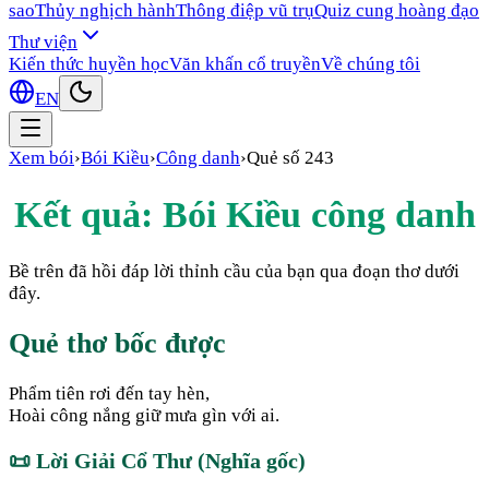
sao
Thủy nghịch hành
Thông điệp vũ trụ
Quiz cung hoàng đạo
Thư viện
Kiến thức huyền học
Văn khấn cổ truyền
Về chúng tôi
EN
Xem bói
›
Bói Kiều
›
Công danh
›
Quẻ số
243
Kết quả: Bói Kiều
công danh
Bề trên đã hồi đáp lời thỉnh cầu của bạn qua đoạn thơ dưới
đây.
Quẻ thơ bốc được
Phẩm tiên rơi đến tay hèn,
Hoài công nắng giữ mưa gìn với ai.
📜
Lời Giải Cổ Thư (Nghĩa gốc)