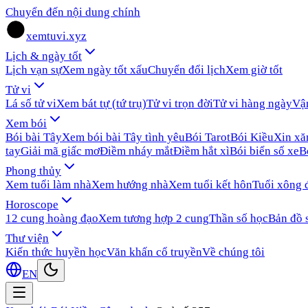
Chuyển đến nội dung chính
xemtuvi.xyz
Lịch & ngày tốt
Lịch vạn sự
Xem ngày tốt xấu
Chuyển đổi lịch
Xem giờ tốt
Tử vi
Lá số tử vi
Xem bát tự (tứ trụ)
Tử vi trọn đời
Tử vi hàng ngày
Vậ
Xem bói
Bói bài Tây
Xem bói bài Tây tình yêu
Bói Tarot
Bói Kiều
Xin x
tay
Giải mã giấc mơ
Điềm nháy mắt
Điềm hắt xì
Bói biển số xe
B
Phong thủy
Xem tuổi làm nhà
Xem hướng nhà
Xem tuổi kết hôn
Tuổi xông 
Horoscope
12 cung hoàng đạo
Xem tương hợp 2 cung
Thần số học
Bản đồ 
Thư viện
Kiến thức huyền học
Văn khấn cổ truyền
Về chúng tôi
EN