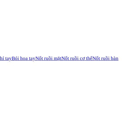
hỉ tay
Bói hoa tay
Nốt ruồi mặt
Nốt ruồi cơ thể
Nốt ruồi bàn