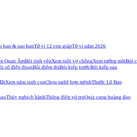
n hạn & sao hạn
Tử vi 12 con giáp
Tử vi năm 2026
ăm Quan Âm
Bói tình yêu
Xem tuổi vợ chồng
Xem tướng mặt
Bói c
ói số điện thoại
Bói điểm thi
Bói kiếp trước
Bói kiếp sau
đất
Xem năm sinh con
Chọn nghề hợp mệnh
Thước Lỗ Ban
sao
Thủy nghịch hành
Thông điệp vũ trụ
Quiz cung hoàng đạo