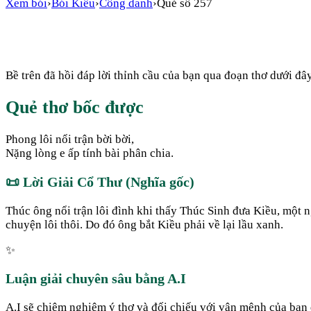
Xem bói
›
Bói Kiều
›
Công danh
›
Quẻ số
257
Bề trên đã hồi đáp lời thỉnh cầu của bạn qua đoạn thơ dưới đây
Quẻ thơ bốc được
Phong lôi nổi trận bời bời,
Nặng lòng e ấp tính bài phân chia.
📜
Lời Giải Cổ Thư (Nghĩa gốc)
Thúc ông nổi trận lôi đình khi thấy Thúc Sinh đưa Kiều, một
chuyện lôi thôi. Do đó ông bắt Kiều phải về lại lầu xanh.
✨
Luận giải chuyên sâu bằng A.I
A.I sẽ chiêm nghiệm ý thơ và đối chiếu với vận mệnh của bạn đ