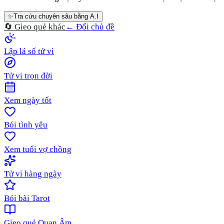
✨
Tra cứu chuyên sâu bằng A.I
🔄 Gieo quẻ khác
← Đổi chủ đề
Lập lá số tử vi
Tử vi trọn đời
Xem ngày tốt
Bói tình yêu
Xem tuổi vợ chồng
Tử vi hàng ngày
Bói bài Tarot
Gieo quẻ Quan Âm