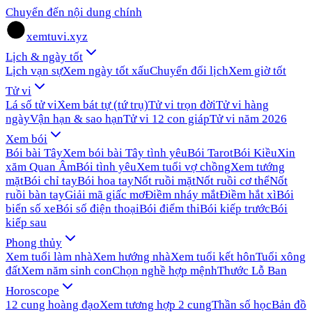
Chuyển đến nội dung chính
xemtuvi.xyz
Lịch & ngày tốt
Lịch vạn sự
Xem ngày tốt xấu
Chuyển đổi lịch
Xem giờ tốt
Tử vi
Lá số tử vi
Xem bát tự (tứ trụ)
Tử vi trọn đời
Tử vi hàng
ngày
Vận hạn & sao hạn
Tử vi 12 con giáp
Tử vi năm 2026
Xem bói
Bói bài Tây
Xem bói bài Tây tình yêu
Bói Tarot
Bói Kiều
Xin
xăm Quan Âm
Bói tình yêu
Xem tuổi vợ chồng
Xem tướng
mặt
Bói chỉ tay
Bói hoa tay
Nốt ruồi mặt
Nốt ruồi cơ thể
Nốt
ruồi bàn tay
Giải mã giấc mơ
Điềm nháy mắt
Điềm hắt xì
Bói
biển số xe
Bói số điện thoại
Bói điểm thi
Bói kiếp trước
Bói
kiếp sau
Phong thủy
Xem tuổi làm nhà
Xem hướng nhà
Xem tuổi kết hôn
Tuổi xông
đất
Xem năm sinh con
Chọn nghề hợp mệnh
Thước Lỗ Ban
Horoscope
12 cung hoàng đạo
Xem tương hợp 2 cung
Thần số học
Bản đồ