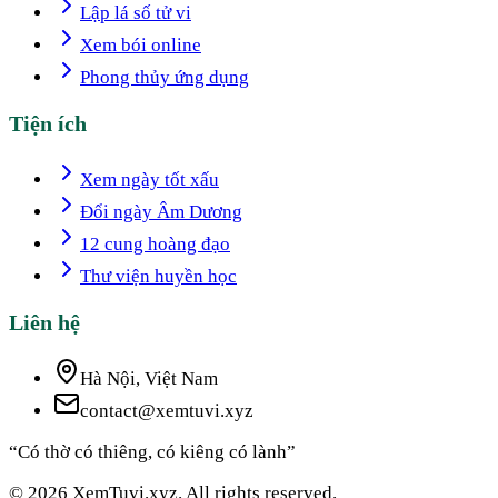
Lập lá số tử vi
Xem bói online
Phong thủy ứng dụng
Tiện ích
Xem ngày tốt xấu
Đổi ngày Âm Dương
12 cung hoàng đạo
Thư viện huyền học
Liên hệ
Hà Nội, Việt Nam
contact@xemtuvi.xyz
“Có thờ có thiêng, có kiêng có lành”
© 2026 XemTuvi.xyz. All rights reserved.