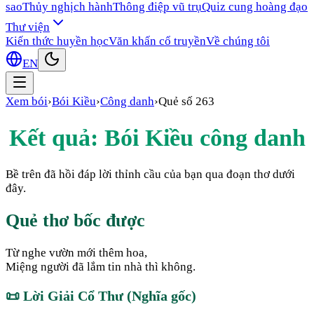
sao
Thủy nghịch hành
Thông điệp vũ trụ
Quiz cung hoàng đạo
Thư viện
Kiến thức huyền học
Văn khấn cổ truyền
Về chúng tôi
EN
Xem bói
›
Bói Kiều
›
Công danh
›
Quẻ số
263
Kết quả: Bói Kiều
công danh
Bề trên đã hồi đáp lời thỉnh cầu của bạn qua đoạn thơ dưới
đây.
Quẻ thơ bốc được
Từ nghe vườn mới thêm hoa,
Miệng người đã lắm tin nhà thì không.
📜
Lời Giải Cổ Thư (Nghĩa gốc)