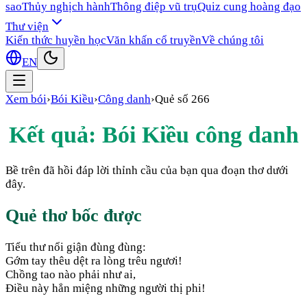
sao
Thủy nghịch hành
Thông điệp vũ trụ
Quiz cung hoàng đạo
Thư viện
Kiến thức huyền học
Văn khấn cổ truyền
Về chúng tôi
EN
Xem bói
›
Bói Kiều
›
Công danh
›
Quẻ số
266
Kết quả: Bói Kiều
công danh
Bề trên đã hồi đáp lời thỉnh cầu của bạn qua đoạn thơ dưới
đây.
Quẻ thơ bốc được
Tiểu thư nổi giận đùng đùng:
Gớm tay thêu dệt ra lòng trêu ngươi!
Chồng tao nào phải như ai,
Điều này hẳn miệng những người thị phi!