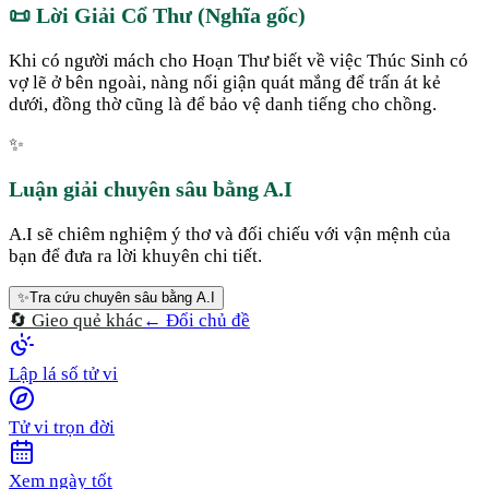
📜
Lời Giải Cổ Thư (Nghĩa gốc)
Khi có người mách cho Hoạn Thư biết về việc Thúc Sinh có
vợ lẽ ở bên ngoài, nàng nổi giận quát mắng để trấn át kẻ
dưới, đồng thờ cũng là để bảo vệ danh tiếng cho chồng.
✨
Luận giải chuyên sâu bằng A.I
A.I sẽ chiêm nghiệm ý thơ và đối chiếu với vận mệnh của
bạn để đưa ra lời khuyên chi tiết.
✨
Tra cứu chuyên sâu bằng A.I
🔄 Gieo quẻ khác
← Đổi chủ đề
Lập lá số tử vi
Tử vi trọn đời
Xem ngày tốt