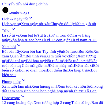
Chuyển đến nội dung chính
xemtuvi.xyz
Lịch & ngày tốt
Lịch vạn sự
Xem ngày tốt xấu
Chuyển đổi lịch
Xem giờ tốt
Tử vi
Lá số tử vi
Xem bát tự (tứ trụ)
Tử vi trọn đời
Tử vi hàng
ngày
Vận hạn & sao hạn
Tử vi 12 con giáp
Tử vi năm 2026
Xem bói
Bói bài Tây
Xem bói bài Tây tình yêu
Bói Tarot
Bói Kiều
Xin
xăm Quan Âm
Bói tình yêu
Xem tuổi vợ chồng
Xem tướng
mặt
Bói chỉ tay
Bói hoa tay
Nốt ruồi mặt
Nốt ruồi cơ thể
Nốt
ruồi bàn tay
Giải mã giấc mơ
Điềm nháy mắt
Điềm hắt xì
Bói
biển số xe
Bói số điện thoại
Bói điểm thi
Bói kiếp trước
Bói
kiếp sau
Phong thủy
Xem tuổi làm nhà
Xem hướng nhà
Xem tuổi kết hôn
Tuổi xông
đất
Xem năm sinh con
Chọn nghề hợp mệnh
Thước Lỗ Ban
Horoscope
12 cung hoàng đạo
Xem tương hợp 2 cung
Thần số học
Bản đồ