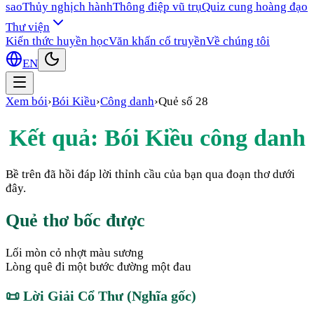
sao
Thủy nghịch hành
Thông điệp vũ trụ
Quiz cung hoàng đạo
Thư viện
Kiến thức huyền học
Văn khấn cổ truyền
Về chúng tôi
EN
Xem bói
›
Bói Kiều
›
Công danh
›
Quẻ số
28
Kết quả: Bói Kiều
công danh
Bề trên đã hồi đáp lời thỉnh cầu của bạn qua đoạn thơ dưới
đây.
Quẻ thơ bốc được
Lối mòn cỏ nhợt màu sương
Lòng quê đi một bước đường một đau
📜
Lời Giải Cổ Thư (Nghĩa gốc)