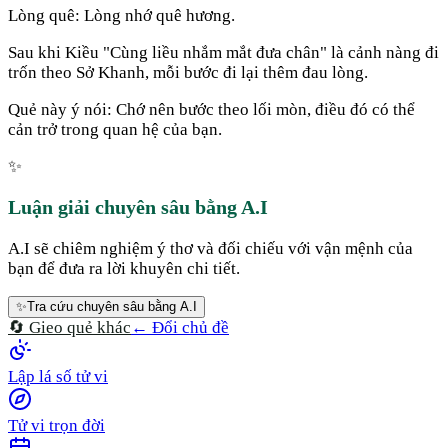
Lòng quê: Lòng nhớ quê hương.
Sau khi Kiều "Cùng liều nhắm mắt đưa chân" là cảnh nàng đi
trốn theo Sở Khanh, mỗi bước đi lại thêm đau lòng.
Quẻ này ý nói: Chớ nên bước theo lối mòn, điều đó có thể
cản trở trong quan hệ của bạn.
✨
Luận giải chuyên sâu bằng A.I
A.I sẽ chiêm nghiệm ý thơ và đối chiếu với vận mệnh của
bạn để đưa ra lời khuyên chi tiết.
✨
Tra cứu chuyên sâu bằng A.I
🔄 Gieo quẻ khác
← Đổi chủ đề
Lập lá số tử vi
Tử vi trọn đời