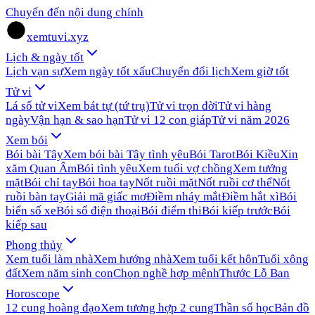
Chuyển đến nội dung chính
xemtuvi.xyz
Lịch & ngày tốt
Lịch vạn sự
Xem ngày tốt xấu
Chuyển đổi lịch
Xem giờ tốt
Tử vi
Lá số tử vi
Xem bát tự (tứ trụ)
Tử vi trọn đời
Tử vi hàng
ngày
Vận hạn & sao hạn
Tử vi 12 con giáp
Tử vi năm 2026
Xem bói
Bói bài Tây
Xem bói bài Tây tình yêu
Bói Tarot
Bói Kiều
Xin
xăm Quan Âm
Bói tình yêu
Xem tuổi vợ chồng
Xem tướng
mặt
Bói chỉ tay
Bói hoa tay
Nốt ruồi mặt
Nốt ruồi cơ thể
Nốt
ruồi bàn tay
Giải mã giấc mơ
Điềm nháy mắt
Điềm hắt xì
Bói
biển số xe
Bói số điện thoại
Bói điểm thi
Bói kiếp trước
Bói
kiếp sau
Phong thủy
Xem tuổi làm nhà
Xem hướng nhà
Xem tuổi kết hôn
Tuổi xông
đất
Xem năm sinh con
Chọn nghề hợp mệnh
Thước Lỗ Ban
Horoscope
12 cung hoàng đạo
Xem tương hợp 2 cung
Thần số học
Bản đồ