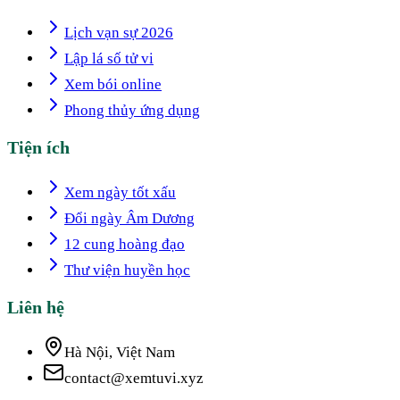
Lịch vạn sự 2026
Lập lá số tử vi
Xem bói online
Phong thủy ứng dụng
Tiện ích
Xem ngày tốt xấu
Đổi ngày Âm Dương
12 cung hoàng đạo
Thư viện huyền học
Liên hệ
Hà Nội, Việt Nam
contact@xemtuvi.xyz