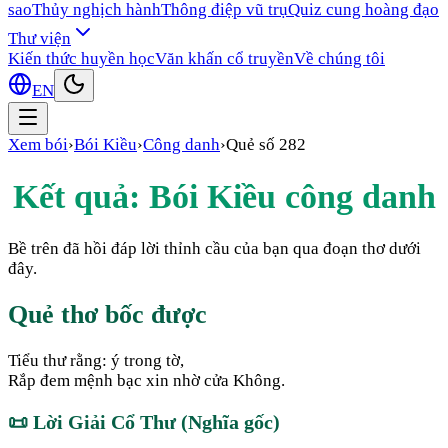
sao
Thủy nghịch hành
Thông điệp vũ trụ
Quiz cung hoàng đạo
Thư viện
Kiến thức huyền học
Văn khấn cổ truyền
Về chúng tôi
EN
Xem bói
›
Bói Kiều
›
Công danh
›
Quẻ số
282
Kết quả: Bói Kiều
công danh
Bề trên đã hồi đáp lời thỉnh cầu của bạn qua đoạn thơ dưới
đây.
Quẻ thơ bốc được
Tiểu thư rằng: ý trong tờ,
Rắp đem mệnh bạc xin nhờ cửa Không.
📜
Lời Giải Cổ Thư (Nghĩa gốc)