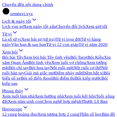
Chuyển đến nội dung chính
xemtuvi.xyz
Lịch & ngày tốt
Lịch vạn sự
Xem ngày tốt xấu
Chuyển đổi lịch
Xem giờ tốt
Tử vi
Lá số tử vi
Xem bát tự (tứ trụ)
Tử vi trọn đời
Tử vi hàng
ngày
Vận hạn & sao hạn
Tử vi 12 con giáp
Tử vi năm 2026
Xem bói
Bói bài Tây
Xem bói bài Tây tình yêu
Bói Tarot
Bói Kiều
Xin
xăm Quan Âm
Bói tình yêu
Xem tuổi vợ chồng
Xem tướng
mặt
Bói chỉ tay
Bói hoa tay
Nốt ruồi mặt
Nốt ruồi cơ thể
Nốt
ruồi bàn tay
Giải mã giấc mơ
Điềm nháy mắt
Điềm hắt xì
Bói
biển số xe
Bói số điện thoại
Bói điểm thi
Bói kiếp trước
Bói
kiếp sau
Phong thủy
Xem tuổi làm nhà
Xem hướng nhà
Xem tuổi kết hôn
Tuổi xông
đất
Xem năm sinh con
Chọn nghề hợp mệnh
Thước Lỗ Ban
Horoscope
12 cung hoàng đạo
Xem tương hợp 2 cung
Thần số học
Bản đồ