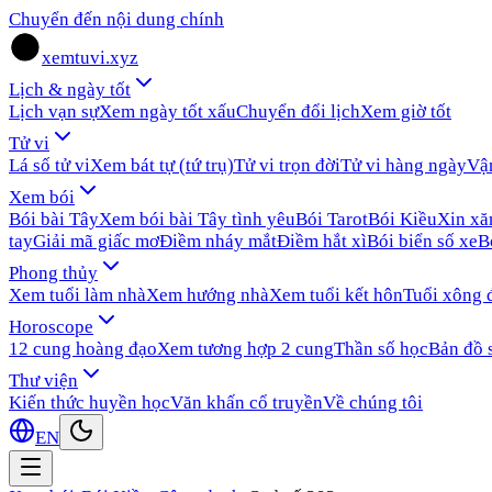
Chuyển đến nội dung chính
xemtuvi.xyz
Lịch & ngày tốt
Lịch vạn sự
Xem ngày tốt xấu
Chuyển đổi lịch
Xem giờ tốt
Tử vi
Lá số tử vi
Xem bát tự (tứ trụ)
Tử vi trọn đời
Tử vi hàng ngày
Vậ
Xem bói
Bói bài Tây
Xem bói bài Tây tình yêu
Bói Tarot
Bói Kiều
Xin x
tay
Giải mã giấc mơ
Điềm nháy mắt
Điềm hắt xì
Bói biển số xe
B
Phong thủy
Xem tuổi làm nhà
Xem hướng nhà
Xem tuổi kết hôn
Tuổi xông 
Horoscope
12 cung hoàng đạo
Xem tương hợp 2 cung
Thần số học
Bản đồ 
Thư viện
Kiến thức huyền học
Văn khấn cổ truyền
Về chúng tôi
EN