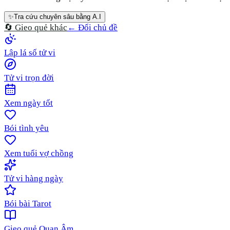
✨
Tra cứu chuyên sâu bằng A.I
🔄 Gieo quẻ khác
← Đổi chủ đề
Lập lá số tử vi
Tử vi trọn đời
Xem ngày tốt
Bói tình yêu
Xem tuổi vợ chồng
Tử vi hàng ngày
Bói bài Tarot
Gieo quẻ Quan Âm