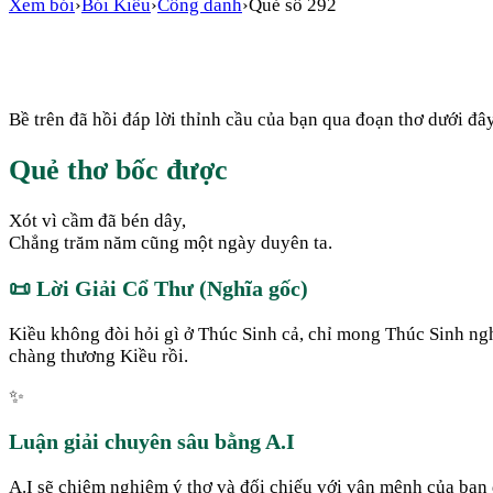
Xem bói
›
Bói Kiều
›
Công danh
›
Quẻ số
292
Bề trên đã hồi đáp lời thỉnh cầu của bạn qua đoạn thơ dưới đây
Quẻ thơ bốc được
Xót vì cầm đã bén dây,
Chẳng trăm năm cũng một ngày duyên ta.
📜
Lời Giải Cổ Thư (Nghĩa gốc)
Kiều không đòi hỏi gì ở Thúc Sinh cả, chỉ mong Thúc Sinh nghĩ
chàng thương Kiều rồi.
✨
Luận giải chuyên sâu bằng A.I
A.I sẽ chiêm nghiệm ý thơ và đối chiếu với vận mệnh của bạn đ