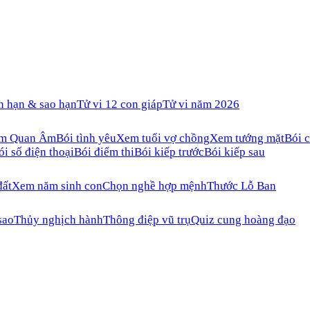
n hạn & sao hạn
Tử vi 12 con giáp
Tử vi năm 2026
ăm Quan Âm
Bói tình yêu
Xem tuổi vợ chồng
Xem tướng mặt
Bói c
ói số điện thoại
Bói điểm thi
Bói kiếp trước
Bói kiếp sau
đất
Xem năm sinh con
Chọn nghề hợp mệnh
Thước Lỗ Ban
sao
Thủy nghịch hành
Thông điệp vũ trụ
Quiz cung hoàng đạo