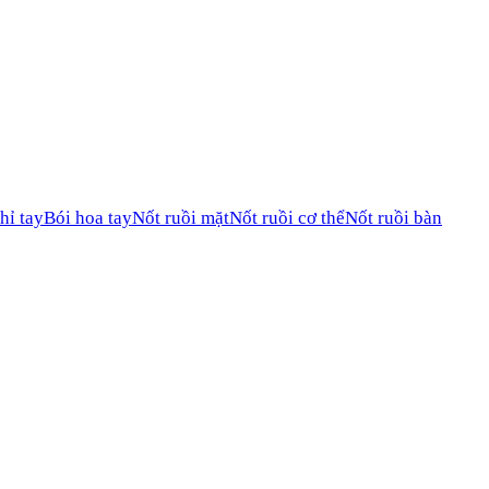
hỉ tay
Bói hoa tay
Nốt ruồi mặt
Nốt ruồi cơ thể
Nốt ruồi bàn