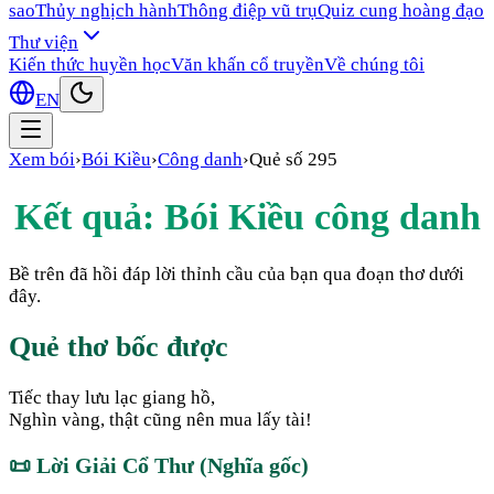
sao
Thủy nghịch hành
Thông điệp vũ trụ
Quiz cung hoàng đạo
Thư viện
Kiến thức huyền học
Văn khấn cổ truyền
Về chúng tôi
EN
Xem bói
›
Bói Kiều
›
Công danh
›
Quẻ số
295
Kết quả: Bói Kiều
công danh
Bề trên đã hồi đáp lời thỉnh cầu của bạn qua đoạn thơ dưới
đây.
Quẻ thơ bốc được
Tiếc thay lưu lạc giang hồ,
Nghìn vàng, thật cũng nên mua lấy tài!
📜
Lời Giải Cổ Thư (Nghĩa gốc)