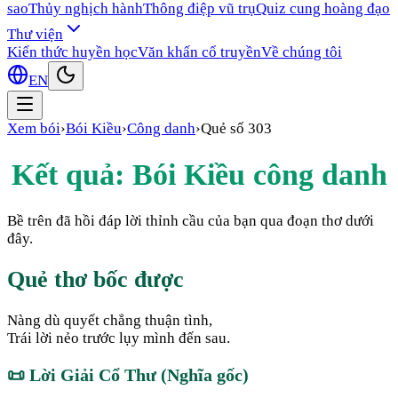
sao
Thủy nghịch hành
Thông điệp vũ trụ
Quiz cung hoàng đạo
Thư viện
Kiến thức huyền học
Văn khấn cổ truyền
Về chúng tôi
EN
Xem bói
›
Bói Kiều
›
Công danh
›
Quẻ số
303
Kết quả: Bói Kiều
công danh
Bề trên đã hồi đáp lời thỉnh cầu của bạn qua đoạn thơ dưới
đây.
Quẻ thơ bốc được
Nàng dù quyết chẳng thuận tình,
Trái lời nẻo trước lụy mình đến sau.
📜
Lời Giải Cổ Thư (Nghĩa gốc)