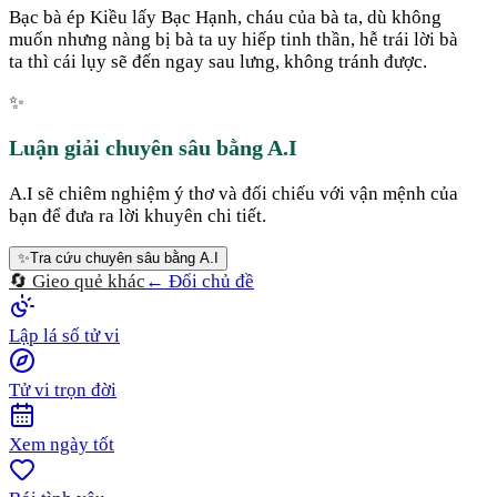
Bạc bà ép Kiều lấy Bạc Hạnh, cháu của bà ta, dù không
muốn nhưng nàng bị bà ta uy hiếp tinh thần, hễ trái lời bà
ta thì cái lụy sẽ đến ngay sau lưng, không tránh được.
✨
Luận giải chuyên sâu bằng A.I
A.I sẽ chiêm nghiệm ý thơ và đối chiếu với vận mệnh của
bạn để đưa ra lời khuyên chi tiết.
✨
Tra cứu chuyên sâu bằng A.I
🔄 Gieo quẻ khác
← Đổi chủ đề
Lập lá số tử vi
Tử vi trọn đời
Xem ngày tốt