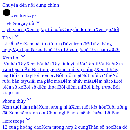
Chuyển đến nội dung chính
xemtuvi.xyz
Lịch & ngày tốt
Lịch vạn sự
Xem ngày tốt xấu
Chuyển đổi lịch
Xem giờ tốt
Tử vi
Lá số tử vi
Xem bát tự (tứ trụ)
Tử vi trọn đời
Tử vi hàng
ngày
Vận hạn & sao hạn
Tử vi 12 con giáp
Tử vi năm 2026
Xem bói
Bói bài Tây
Xem bói bài Tây tình yêu
Bói Tarot
Bói Kiều
Xin
xăm Quan Âm
Bói tình yêu
Xem tuổi vợ chồng
Xem tướng
mặt
Bói chỉ tay
Bói hoa tay
Nốt ruồi mặt
Nốt ruồi cơ thể
Nốt
ruồi bàn tay
Giải mã giấc mơ
Điềm nháy mắt
Điềm hắt xì
Bói
biển số xe
Bói số điện thoại
Bói điểm thi
Bói kiếp trước
Bói
kiếp sau
Phong thủy
Xem tuổi làm nhà
Xem hướng nhà
Xem tuổi kết hôn
Tuổi xông
đất
Xem năm sinh con
Chọn nghề hợp mệnh
Thước Lỗ Ban
Horoscope
12 cung hoàng đạo
Xem tương hợp 2 cung
Thần số học
Bản đồ