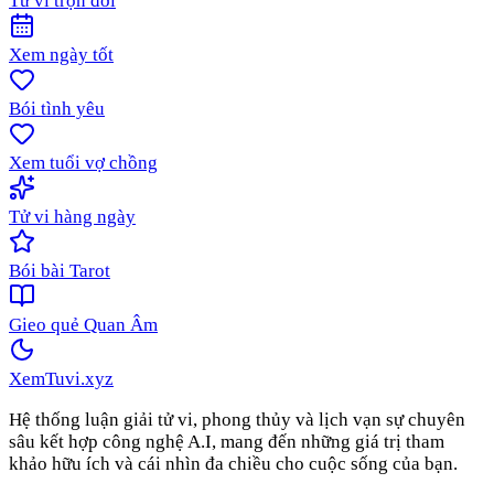
Tử vi trọn đời
Xem ngày tốt
Bói tình yêu
Xem tuổi vợ chồng
Tử vi hàng ngày
Bói bài Tarot
Gieo quẻ Quan Âm
XemTuvi
.xyz
Hệ thống luận giải tử vi, phong thủy và lịch vạn sự chuyên
sâu kết hợp công nghệ A.I, mang đến những giá trị tham
khảo hữu ích và cái nhìn đa chiều cho cuộc sống của bạn.