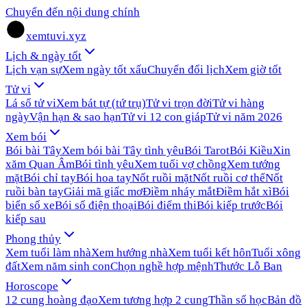
Chuyển đến nội dung chính
xemtuvi.xyz
Lịch & ngày tốt
Lịch vạn sự
Xem ngày tốt xấu
Chuyển đổi lịch
Xem giờ tốt
Tử vi
Lá số tử vi
Xem bát tự (tứ trụ)
Tử vi trọn đời
Tử vi hàng
ngày
Vận hạn & sao hạn
Tử vi 12 con giáp
Tử vi năm 2026
Xem bói
Bói bài Tây
Xem bói bài Tây tình yêu
Bói Tarot
Bói Kiều
Xin
xăm Quan Âm
Bói tình yêu
Xem tuổi vợ chồng
Xem tướng
mặt
Bói chỉ tay
Bói hoa tay
Nốt ruồi mặt
Nốt ruồi cơ thể
Nốt
ruồi bàn tay
Giải mã giấc mơ
Điềm nháy mắt
Điềm hắt xì
Bói
biển số xe
Bói số điện thoại
Bói điểm thi
Bói kiếp trước
Bói
kiếp sau
Phong thủy
Xem tuổi làm nhà
Xem hướng nhà
Xem tuổi kết hôn
Tuổi xông
đất
Xem năm sinh con
Chọn nghề hợp mệnh
Thước Lỗ Ban
Horoscope
12 cung hoàng đạo
Xem tương hợp 2 cung
Thần số học
Bản đồ