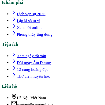
Khám phá
Lịch vạn sự 2026
Lập lá số tử vi
Xem bói online
Phong thủy ứng dụng
Tiện ích
Xem ngày tốt xấu
Đổi ngày Âm Dương
12 cung hoàng đạo
Thư viện huyền học
Liên hệ
Hà Nội, Việt Nam
contact@xemtuvi.xyz