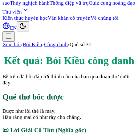
sao
Thủy nghịch hành
Thông điệp vũ trụ
Quiz cung hoàng đạo
Thư viện
Kiến thức huyền học
Văn khấn cổ truyền
Về chúng tôi
EN
Xem bói
›
Bói Kiều
›
Công danh
›
Quẻ số
31
Kết quả: Bói Kiều
công danh
Bề trên đã hồi đáp lời thỉnh cầu của bạn qua đoạn thơ dưới
đây.
Quẻ thơ bốc được
Được như lời thế là may,
Hẳn rằng mai có như rày cho chăng.
📜
Lời Giải Cổ Thư (Nghĩa gốc)