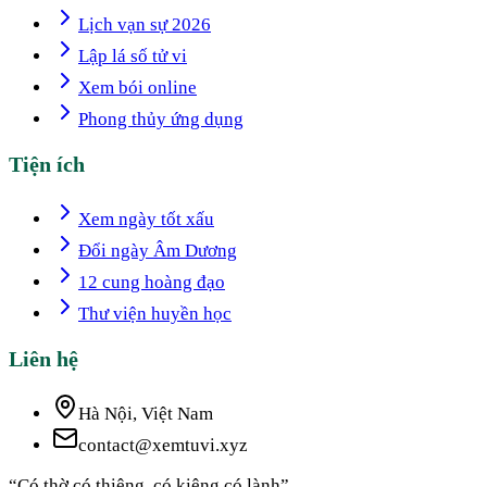
Lịch vạn sự 2026
Lập lá số tử vi
Xem bói online
Phong thủy ứng dụng
Tiện ích
Xem ngày tốt xấu
Đổi ngày Âm Dương
12 cung hoàng đạo
Thư viện huyền học
Liên hệ
Hà Nội, Việt Nam
contact@xemtuvi.xyz
“Có thờ có thiêng, có kiêng có lành”