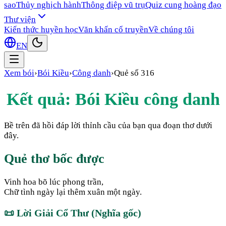
sao
Thủy nghịch hành
Thông điệp vũ trụ
Quiz cung hoàng đạo
Thư viện
Kiến thức huyền học
Văn khấn cổ truyền
Về chúng tôi
EN
Xem bói
›
Bói Kiều
›
Công danh
›
Quẻ số
316
Kết quả: Bói Kiều
công danh
Bề trên đã hồi đáp lời thỉnh cầu của bạn qua đoạn thơ dưới
đây.
Quẻ thơ bốc được
Vinh hoa bõ lúc phong trần,
Chữ tình ngày lại thêm xuân một ngày.
📜
Lời Giải Cổ Thư (Nghĩa gốc)