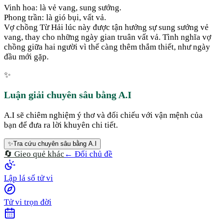
Vinh hoa: là vẻ vang, sung sướng.
Phong trần: là gió bụi, vất vả.
Vợ chồng Từ Hải lúc này được tận hưởng sự sung sướng vẻ
vang, thay cho những ngày gian truân vất vả. Tình nghĩa vợ
chồng giữa hai người vì thế càng thêm thắm thiết, như ngày
đầu mới gặp.
✨
Luận giải chuyên sâu bằng A.I
A.I sẽ chiêm nghiệm ý thơ và đối chiếu với vận mệnh của
bạn để đưa ra lời khuyên chi tiết.
✨
Tra cứu chuyên sâu bằng A.I
🔄 Gieo quẻ khác
← Đổi chủ đề
Lập lá số tử vi
Tử vi trọn đời