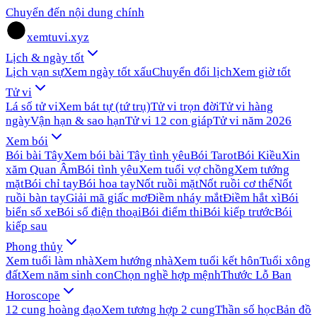
Chuyển đến nội dung chính
xemtuvi.xyz
Lịch & ngày tốt
Lịch vạn sự
Xem ngày tốt xấu
Chuyển đổi lịch
Xem giờ tốt
Tử vi
Lá số tử vi
Xem bát tự (tứ trụ)
Tử vi trọn đời
Tử vi hàng
ngày
Vận hạn & sao hạn
Tử vi 12 con giáp
Tử vi năm 2026
Xem bói
Bói bài Tây
Xem bói bài Tây tình yêu
Bói Tarot
Bói Kiều
Xin
xăm Quan Âm
Bói tình yêu
Xem tuổi vợ chồng
Xem tướng
mặt
Bói chỉ tay
Bói hoa tay
Nốt ruồi mặt
Nốt ruồi cơ thể
Nốt
ruồi bàn tay
Giải mã giấc mơ
Điềm nháy mắt
Điềm hắt xì
Bói
biển số xe
Bói số điện thoại
Bói điểm thi
Bói kiếp trước
Bói
kiếp sau
Phong thủy
Xem tuổi làm nhà
Xem hướng nhà
Xem tuổi kết hôn
Tuổi xông
đất
Xem năm sinh con
Chọn nghề hợp mệnh
Thước Lỗ Ban
Horoscope
12 cung hoàng đạo
Xem tương hợp 2 cung
Thần số học
Bản đồ