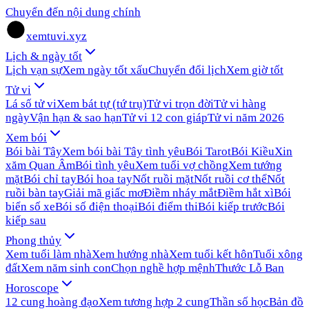
Chuyển đến nội dung chính
xemtuvi.xyz
Lịch & ngày tốt
Lịch vạn sự
Xem ngày tốt xấu
Chuyển đổi lịch
Xem giờ tốt
Tử vi
Lá số tử vi
Xem bát tự (tứ trụ)
Tử vi trọn đời
Tử vi hàng
ngày
Vận hạn & sao hạn
Tử vi 12 con giáp
Tử vi năm 2026
Xem bói
Bói bài Tây
Xem bói bài Tây tình yêu
Bói Tarot
Bói Kiều
Xin
xăm Quan Âm
Bói tình yêu
Xem tuổi vợ chồng
Xem tướng
mặt
Bói chỉ tay
Bói hoa tay
Nốt ruồi mặt
Nốt ruồi cơ thể
Nốt
ruồi bàn tay
Giải mã giấc mơ
Điềm nháy mắt
Điềm hắt xì
Bói
biển số xe
Bói số điện thoại
Bói điểm thi
Bói kiếp trước
Bói
kiếp sau
Phong thủy
Xem tuổi làm nhà
Xem hướng nhà
Xem tuổi kết hôn
Tuổi xông
đất
Xem năm sinh con
Chọn nghề hợp mệnh
Thước Lỗ Ban
Horoscope
12 cung hoàng đạo
Xem tương hợp 2 cung
Thần số học
Bản đồ