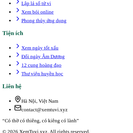
Lập lá số tử vi
Xem bói online
Phong thủy ứng dụng
Tiện ích
Xem ngày tốt xấu
Đổi ngày Âm Dương
12 cung hoàng đạo
Thư viện huyền học
Liên hệ
Hà Nội, Việt Nam
contact@xemtuvi.xyz
“Có thờ có thiêng, có kiêng có lành”
© 2026 XemTuvi.xyz. All rights reserved.