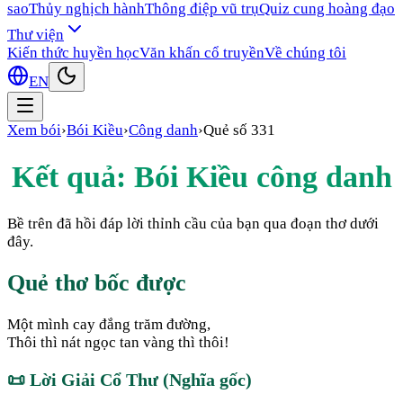
sao
Thủy nghịch hành
Thông điệp vũ trụ
Quiz cung hoàng đạo
Thư viện
Kiến thức huyền học
Văn khấn cổ truyền
Về chúng tôi
EN
Xem bói
›
Bói Kiều
›
Công danh
›
Quẻ số
331
Kết quả: Bói Kiều
công danh
Bề trên đã hồi đáp lời thỉnh cầu của bạn qua đoạn thơ dưới
đây.
Quẻ thơ bốc được
Một mình cay đắng trăm đường,
Thôi thì nát ngọc tan vàng thì thôi!
📜
Lời Giải Cổ Thư (Nghĩa gốc)