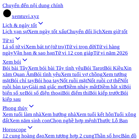
Chuyển đến nội dung chính
xemtuvi.xyz
Lịch & ngày tốt
Lịch vạn sự
Xem ngày tốt xấu
Chuyển đổi lịch
Xem giờ tốt
Tử vi
Lá số tử vi
Xem bát tự (tứ trụ)
Tử vi trọn đời
Tử vi hàng
ngày
Vận hạn & sao hạn
Tử vi 12 con giáp
Tử vi năm 2026
Xem bói
Bói bài Tây
Xem bói bài Tây tình yêu
Bói Tarot
Bói Kiều
Xin
xăm Quan Âm
Bói tình yêu
Xem tuổi vợ chồng
Xem tướng
mặt
Bói chỉ tay
Bói hoa tay
Nốt ruồi mặt
Nốt ruồi cơ thể
Nốt
ruồi bàn tay
Giải mã giấc mơ
Điềm nháy mắt
Điềm hắt xì
Bói
biển số xe
Bói số điện thoại
Bói điểm thi
Bói kiếp trước
Bói
kiếp sau
Phong thủy
Xem tuổi làm nhà
Xem hướng nhà
Xem tuổi kết hôn
Tuổi xông
đất
Xem năm sinh con
Chọn nghề hợp mệnh
Thước Lỗ Ban
Horoscope
12 cung hoàng đạo
Xem tương hợp 2 cung
Thần số học
Bản đồ