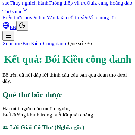
sao
Thủy nghịch hành
Thông điệp vũ trụ
Quiz cung hoàng đạo
Thư viện
Kiến thức huyền học
Văn khấn cổ truyền
Về chúng tôi
EN
Xem bói
›
Bói Kiều
›
Công danh
›
Quẻ số
336
Kết quả: Bói Kiều
công danh
Bề trên đã hồi đáp lời thỉnh cầu của bạn qua đoạn thơ dưới
đây.
Quẻ thơ bốc được
Hại một người cứu muôn người,
Biết đường khinh trọng biết lời phải chăng.
📜
Lời Giải Cổ Thư (Nghĩa gốc)