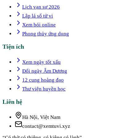
Lịch vạn sự 2026
Lập lá số tử vi
Xem bói online
Phong thủy ứng dụng
Tiện ích
Xem ngày tốt xấu
Đổi ngày Âm Dương
12 cung hoàng đạo
Thư viện huyền học
Liên hệ
Hà Nội, Việt Nam
contact@xemtuvi.xyz
“Có thờ có thiêng, có kiêng có lành”