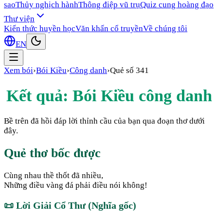
sao
Thủy nghịch hành
Thông điệp vũ trụ
Quiz cung hoàng đạo
Thư viện
Kiến thức huyền học
Văn khấn cổ truyền
Về chúng tôi
EN
Xem bói
›
Bói Kiều
›
Công danh
›
Quẻ số
341
Kết quả: Bói Kiều
công danh
Bề trên đã hồi đáp lời thỉnh cầu của bạn qua đoạn thơ dưới
đây.
Quẻ thơ bốc được
Cùng nhau thề thốt đã nhiều,
Những điều vàng đá phải điều nói không!
📜
Lời Giải Cổ Thư (Nghĩa gốc)