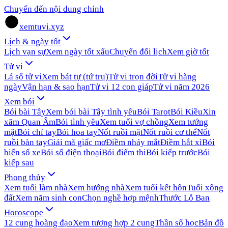
Chuyển đến nội dung chính
xemtuvi.xyz
Lịch & ngày tốt
Lịch vạn sự
Xem ngày tốt xấu
Chuyển đổi lịch
Xem giờ tốt
Tử vi
Lá số tử vi
Xem bát tự (tứ trụ)
Tử vi trọn đời
Tử vi hàng
ngày
Vận hạn & sao hạn
Tử vi 12 con giáp
Tử vi năm 2026
Xem bói
Bói bài Tây
Xem bói bài Tây tình yêu
Bói Tarot
Bói Kiều
Xin
xăm Quan Âm
Bói tình yêu
Xem tuổi vợ chồng
Xem tướng
mặt
Bói chỉ tay
Bói hoa tay
Nốt ruồi mặt
Nốt ruồi cơ thể
Nốt
ruồi bàn tay
Giải mã giấc mơ
Điềm nháy mắt
Điềm hắt xì
Bói
biển số xe
Bói số điện thoại
Bói điểm thi
Bói kiếp trước
Bói
kiếp sau
Phong thủy
Xem tuổi làm nhà
Xem hướng nhà
Xem tuổi kết hôn
Tuổi xông
đất
Xem năm sinh con
Chọn nghề hợp mệnh
Thước Lỗ Ban
Horoscope
12 cung hoàng đạo
Xem tương hợp 2 cung
Thần số học
Bản đồ