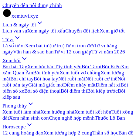
Chuyển đến nội dung chính
xemtuvi.xyz
Lịch & ngày tốt
Lịch vạn sự
Xem ngày tốt xấu
Chuyển đổi lịch
Xem giờ tốt
Tử vi
Lá số tử vi
Xem bát tự (tứ trụ)
Tử vi trọn đời
Tử vi hàng
ngày
Vận hạn & sao hạn
Tử vi 12 con giáp
Tử vi năm 2026
Xem bói
Bói bài Tây
Xem bói bài Tây tình yêu
Bói Tarot
Bói Kiều
Xin
xăm Quan Âm
Bói tình yêu
Xem tuổi vợ chồng
Xem tướng
mặt
Bói chỉ tay
Bói hoa tay
Nốt ruồi mặt
Nốt ruồi cơ thể
Nốt
ruồi bàn tay
Giải mã giấc mơ
Điềm nháy mắt
Điềm hắt xì
Bói
biển số xe
Bói số điện thoại
Bói điểm thi
Bói kiếp trước
Bói
kiếp sau
Phong thủy
Xem tuổi làm nhà
Xem hướng nhà
Xem tuổi kết hôn
Tuổi xông
đất
Xem năm sinh con
Chọn nghề hợp mệnh
Thước Lỗ Ban
Horoscope
12 cung hoàng đạo
Xem tương hợp 2 cung
Thần số học
Bản đồ