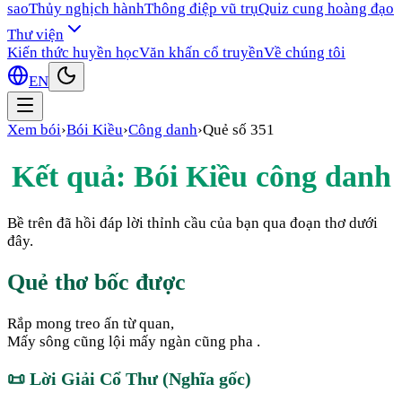
sao
Thủy nghịch hành
Thông điệp vũ trụ
Quiz cung hoàng đạo
Thư viện
Kiến thức huyền học
Văn khấn cổ truyền
Về chúng tôi
EN
Xem bói
›
Bói Kiều
›
Công danh
›
Quẻ số
351
Kết quả: Bói Kiều
công danh
Bề trên đã hồi đáp lời thỉnh cầu của bạn qua đoạn thơ dưới
đây.
Quẻ thơ bốc được
Rắp mong treo ấn từ quan,
Mấy sông cũng lội mấy ngàn cũng pha .
📜
Lời Giải Cổ Thư (Nghĩa gốc)