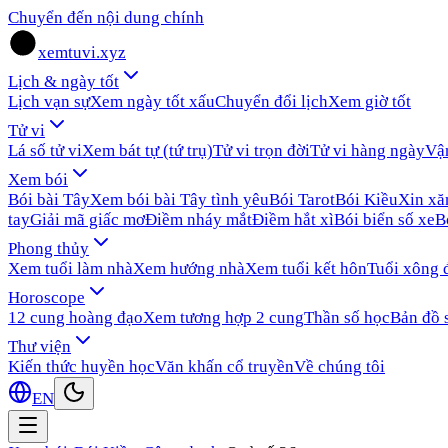
Chuyển đến nội dung chính
xemtuvi.xyz
Lịch & ngày tốt
Lịch vạn sự
Xem ngày tốt xấu
Chuyển đổi lịch
Xem giờ tốt
Tử vi
Lá số tử vi
Xem bát tự (tứ trụ)
Tử vi trọn đời
Tử vi hàng ngày
Vậ
Xem bói
Bói bài Tây
Xem bói bài Tây tình yêu
Bói Tarot
Bói Kiều
Xin x
tay
Giải mã giấc mơ
Điềm nháy mắt
Điềm hắt xì
Bói biển số xe
B
Phong thủy
Xem tuổi làm nhà
Xem hướng nhà
Xem tuổi kết hôn
Tuổi xông 
Horoscope
12 cung hoàng đạo
Xem tương hợp 2 cung
Thần số học
Bản đồ 
Thư viện
Kiến thức huyền học
Văn khấn cổ truyền
Về chúng tôi
EN