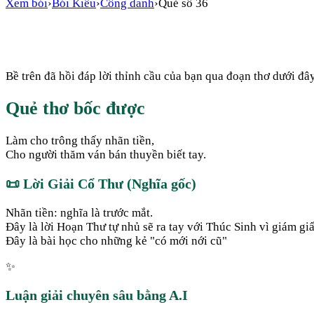
Xem bói
›
Bói Kiều
›
Công danh
›
Quẻ số
36
Bề trên đã hồi đáp lời thỉnh cầu của bạn qua đoạn thơ dưới đây
Quẻ thơ bốc được
Làm cho trông thấy nhãn tiền,
Cho người thăm ván bán thuyền biết tay.
📜
Lời Giải Cổ Thư (Nghĩa gốc)
Nhãn tiền: nghĩa là trước mắt.
Đây là lời Hoạn Thư tự nhủ sẽ ra tay với Thúc Sinh vì giám g
Đây là bài học cho những kẻ "có mới nới cũ"
✨
Luận giải chuyên sâu bằng A.I