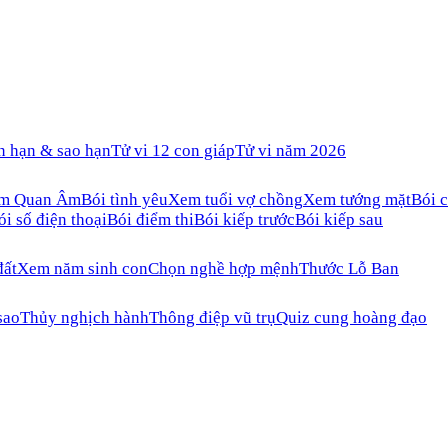
n hạn & sao hạn
Tử vi 12 con giáp
Tử vi năm 2026
ăm Quan Âm
Bói tình yêu
Xem tuổi vợ chồng
Xem tướng mặt
Bói c
ói số điện thoại
Bói điểm thi
Bói kiếp trước
Bói kiếp sau
đất
Xem năm sinh con
Chọn nghề hợp mệnh
Thước Lỗ Ban
sao
Thủy nghịch hành
Thông điệp vũ trụ
Quiz cung hoàng đạo