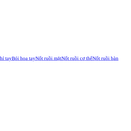
hỉ tay
Bói hoa tay
Nốt ruồi mặt
Nốt ruồi cơ thể
Nốt ruồi bàn