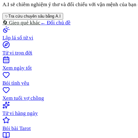
A.I sẽ chiêm nghiệm ý thơ và đối chiếu với vận mệnh của bạn đ
✨
Tra cứu chuyên sâu bằng A.I
🔄 Gieo quẻ khác
← Đổi chủ đề
Lập lá số tử vi
Tử vi trọn đời
Xem ngày tốt
Bói tình yêu
Xem tuổi vợ chồng
Tử vi hàng ngày
Bói bài Tarot