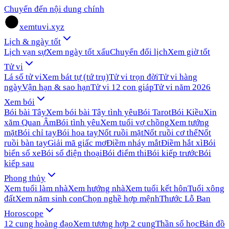
Chuyển đến nội dung chính
xemtuvi.xyz
Lịch & ngày tốt
Lịch vạn sự
Xem ngày tốt xấu
Chuyển đổi lịch
Xem giờ tốt
Tử vi
Lá số tử vi
Xem bát tự (tứ trụ)
Tử vi trọn đời
Tử vi hàng
ngày
Vận hạn & sao hạn
Tử vi 12 con giáp
Tử vi năm 2026
Xem bói
Bói bài Tây
Xem bói bài Tây tình yêu
Bói Tarot
Bói Kiều
Xin
xăm Quan Âm
Bói tình yêu
Xem tuổi vợ chồng
Xem tướng
mặt
Bói chỉ tay
Bói hoa tay
Nốt ruồi mặt
Nốt ruồi cơ thể
Nốt
ruồi bàn tay
Giải mã giấc mơ
Điềm nháy mắt
Điềm hắt xì
Bói
biển số xe
Bói số điện thoại
Bói điểm thi
Bói kiếp trước
Bói
kiếp sau
Phong thủy
Xem tuổi làm nhà
Xem hướng nhà
Xem tuổi kết hôn
Tuổi xông
đất
Xem năm sinh con
Chọn nghề hợp mệnh
Thước Lỗ Ban
Horoscope
12 cung hoàng đạo
Xem tương hợp 2 cung
Thần số học
Bản đồ