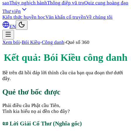
sao
Thủy nghịch hành
Thông điệp vũ trụ
Quiz cung hoàng đạo
Thư viện
Kiến thức huyền học
Văn khấn cổ truyền
Về chúng tôi
EN
Xem bói
›
Bói Kiều
›
Công danh
›
Quẻ số
360
Kết quả: Bói Kiều
công danh
Bề trên đã hồi đáp lời thỉnh cầu của bạn qua đoạn thơ dưới
đây.
Quẻ thơ bốc được
Phải điều cầu Phật cầu Tiên,
Tình kia hiếu nọ ai đền cho đây?
📜
Lời Giải Cổ Thư (Nghĩa gốc)