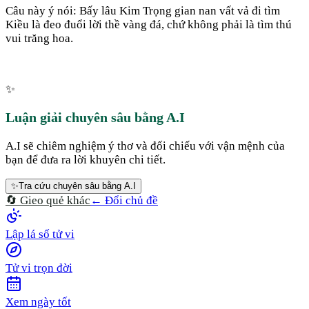
Câu này ý nói: Bấy lâu Kim Trọng gian nan vất vả đi tìm
Kiều là đeo đuổi lời thề vàng đá, chứ không phải là tìm thú
vui trăng hoa.
✨
Luận giải chuyên sâu bằng A.I
A.I sẽ chiêm nghiệm ý thơ và đối chiếu với vận mệnh của
bạn để đưa ra lời khuyên chi tiết.
✨
Tra cứu chuyên sâu bằng A.I
🔄 Gieo quẻ khác
← Đổi chủ đề
Lập lá số tử vi
Tử vi trọn đời
Xem ngày tốt