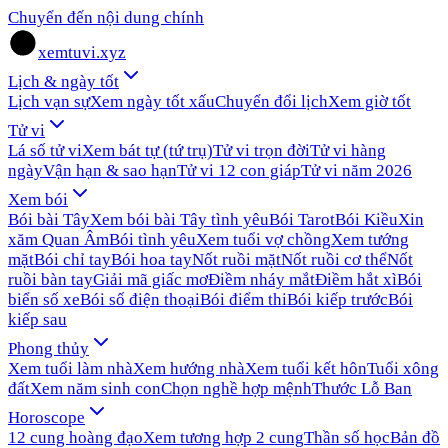
Chuyển đến nội dung chính
xemtuvi.xyz
Lịch & ngày tốt
Lịch vạn sự
Xem ngày tốt xấu
Chuyển đổi lịch
Xem giờ tốt
Tử vi
Lá số tử vi
Xem bát tự (tứ trụ)
Tử vi trọn đời
Tử vi hàng
ngày
Vận hạn & sao hạn
Tử vi 12 con giáp
Tử vi năm 2026
Xem bói
Bói bài Tây
Xem bói bài Tây tình yêu
Bói Tarot
Bói Kiều
Xin
xăm Quan Âm
Bói tình yêu
Xem tuổi vợ chồng
Xem tướng
mặt
Bói chỉ tay
Bói hoa tay
Nốt ruồi mặt
Nốt ruồi cơ thể
Nốt
ruồi bàn tay
Giải mã giấc mơ
Điềm nháy mắt
Điềm hắt xì
Bói
biển số xe
Bói số điện thoại
Bói điểm thi
Bói kiếp trước
Bói
kiếp sau
Phong thủy
Xem tuổi làm nhà
Xem hướng nhà
Xem tuổi kết hôn
Tuổi xông
đất
Xem năm sinh con
Chọn nghề hợp mệnh
Thước Lỗ Ban
Horoscope
12 cung hoàng đạo
Xem tương hợp 2 cung
Thần số học
Bản đồ