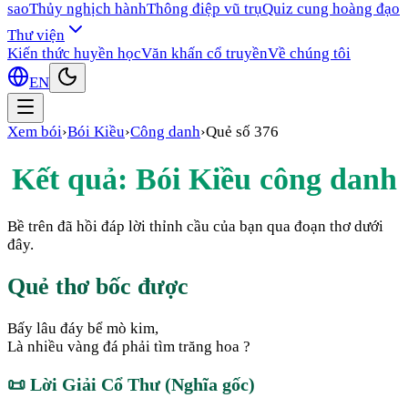
sao
Thủy nghịch hành
Thông điệp vũ trụ
Quiz cung hoàng đạo
Thư viện
Kiến thức huyền học
Văn khấn cổ truyền
Về chúng tôi
EN
Xem bói
›
Bói Kiều
›
Công danh
›
Quẻ số
376
Kết quả: Bói Kiều
công danh
Bề trên đã hồi đáp lời thỉnh cầu của bạn qua đoạn thơ dưới
đây.
Quẻ thơ bốc được
Bấy lâu đáy bể mò kim,
Là nhiều vàng đá phải tìm trăng hoa ?
📜
Lời Giải Cổ Thư (Nghĩa gốc)