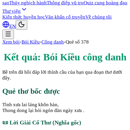
sao
Thủy nghịch hành
Thông điệp vũ trụ
Quiz cung hoàng đạo
Thư viện
Kiến thức huyền học
Văn khấn cổ truyền
Về chúng tôi
EN
Xem bói
›
Bói Kiều
›
Công danh
›
Quẻ số
378
Kết quả: Bói Kiều
công danh
Bề trên đã hồi đáp lời thỉnh cầu của bạn qua đoạn thơ dưới
đây.
Quẻ thơ bốc được
Tình xưa lai láng khôn hàn,
Thong dong lại hỏi ngón đàn ngày xưa .
📜
Lời Giải Cổ Thư (Nghĩa gốc)