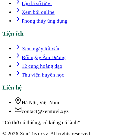
Lập lá số tử vi
Xem bói online
Phong thủy ứng dụng
Tiện ích
Xem ngày tốt xấu
Đổi ngày Âm Dương
12 cung hoàng đạo
Thư viện huyền học
Liên hệ
Hà Nội, Việt Nam
contact@xemtuvi.xyz
“Có thờ có thiêng, có kiêng có lành”
© 2026 XemTuvi.xyz. All rights reserved.