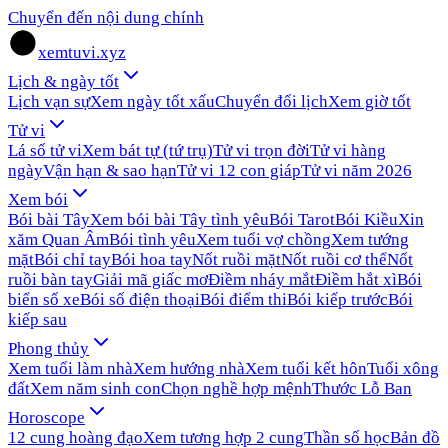
Chuyển đến nội dung chính
xemtuvi.xyz
Lịch & ngày tốt
Lịch vạn sự
Xem ngày tốt xấu
Chuyển đổi lịch
Xem giờ tốt
Tử vi
Lá số tử vi
Xem bát tự (tứ trụ)
Tử vi trọn đời
Tử vi hàng
ngày
Vận hạn & sao hạn
Tử vi 12 con giáp
Tử vi năm 2026
Xem bói
Bói bài Tây
Xem bói bài Tây tình yêu
Bói Tarot
Bói Kiều
Xin
xăm Quan Âm
Bói tình yêu
Xem tuổi vợ chồng
Xem tướng
mặt
Bói chỉ tay
Bói hoa tay
Nốt ruồi mặt
Nốt ruồi cơ thể
Nốt
ruồi bàn tay
Giải mã giấc mơ
Điềm nháy mắt
Điềm hắt xì
Bói
biển số xe
Bói số điện thoại
Bói điểm thi
Bói kiếp trước
Bói
kiếp sau
Phong thủy
Xem tuổi làm nhà
Xem hướng nhà
Xem tuổi kết hôn
Tuổi xông
đất
Xem năm sinh con
Chọn nghề hợp mệnh
Thước Lỗ Ban
Horoscope
12 cung hoàng đạo
Xem tương hợp 2 cung
Thần số học
Bản đồ