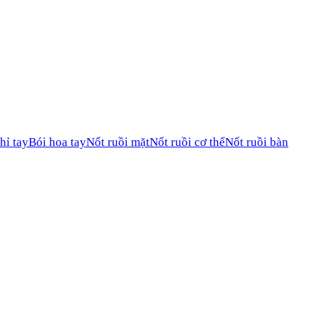
hỉ tay
Bói hoa tay
Nốt ruồi mặt
Nốt ruồi cơ thể
Nốt ruồi bàn