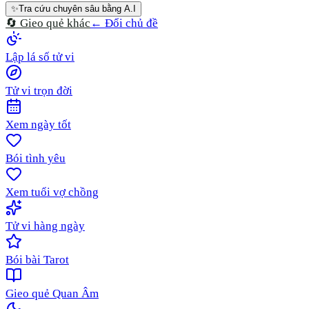
✨
Tra cứu chuyên sâu bằng A.I
🔄 Gieo quẻ khác
← Đổi chủ đề
Lập lá số tử vi
Tử vi trọn đời
Xem ngày tốt
Bói tình yêu
Xem tuổi vợ chồng
Tử vi hàng ngày
Bói bài Tarot
Gieo quẻ Quan Âm