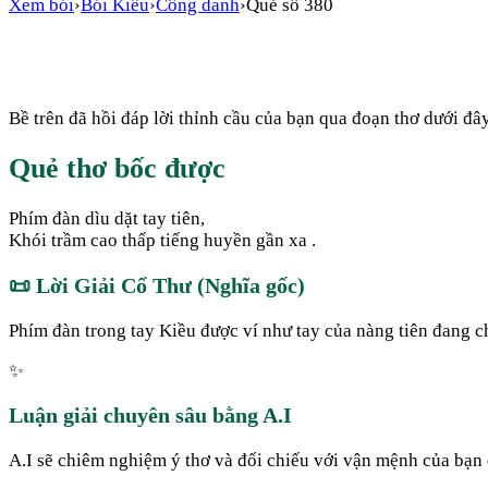
Xem bói
›
Bói Kiều
›
Công danh
›
Quẻ số
380
Bề trên đã hồi đáp lời thỉnh cầu của bạn qua đoạn thơ dưới đây
Quẻ thơ bốc được
Phím đàn dìu dặt tay tiên,
Khói trầm cao thấp tiếng huyền gần xa .
📜
Lời Giải Cổ Thư (Nghĩa gốc)
Phím đàn trong tay Kiều được ví như tay của nàng tiên đang c
✨
Luận giải chuyên sâu bằng A.I
A.I sẽ chiêm nghiệm ý thơ và đối chiếu với vận mệnh của bạn đ