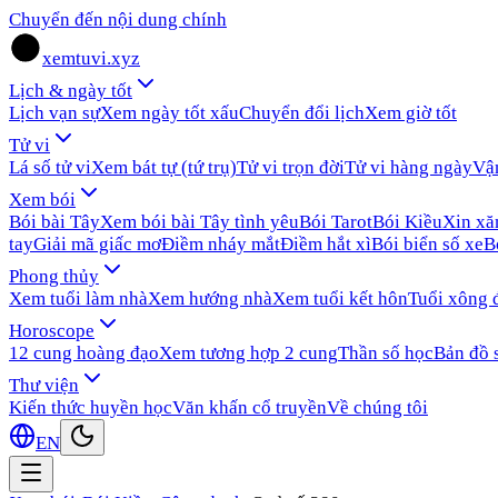
Chuyển đến nội dung chính
xemtuvi.xyz
Lịch & ngày tốt
Lịch vạn sự
Xem ngày tốt xấu
Chuyển đổi lịch
Xem giờ tốt
Tử vi
Lá số tử vi
Xem bát tự (tứ trụ)
Tử vi trọn đời
Tử vi hàng ngày
Vậ
Xem bói
Bói bài Tây
Xem bói bài Tây tình yêu
Bói Tarot
Bói Kiều
Xin x
tay
Giải mã giấc mơ
Điềm nháy mắt
Điềm hắt xì
Bói biển số xe
B
Phong thủy
Xem tuổi làm nhà
Xem hướng nhà
Xem tuổi kết hôn
Tuổi xông 
Horoscope
12 cung hoàng đạo
Xem tương hợp 2 cung
Thần số học
Bản đồ 
Thư viện
Kiến thức huyền học
Văn khấn cổ truyền
Về chúng tôi
EN