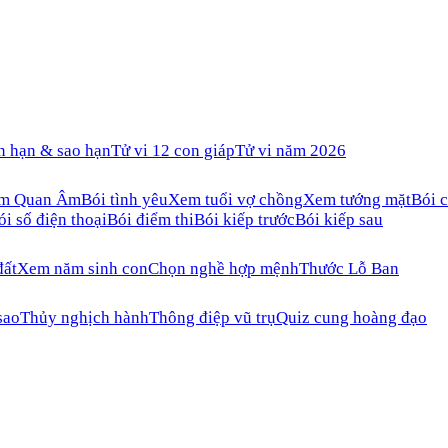
n hạn & sao hạn
Tử vi 12 con giáp
Tử vi năm 2026
ăm Quan Âm
Bói tình yêu
Xem tuổi vợ chồng
Xem tướng mặt
Bói c
ói số điện thoại
Bói điểm thi
Bói kiếp trước
Bói kiếp sau
đất
Xem năm sinh con
Chọn nghề hợp mệnh
Thước Lỗ Ban
sao
Thủy nghịch hành
Thông điệp vũ trụ
Quiz cung hoàng đạo